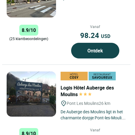
Vanaf
8.9/10
98.24
USD
(25 klantbeoordelingen)
Ontdek
Logis Hôtel Auberge des
Moulins
Pont Les Moulins
26 km
De Auberge des Moulins ligt in het
charmante dorpje Pont-les-Moulins,
genesteld in de Franche-Comté, een
regio die bekend...
Vanaf
8.9/10