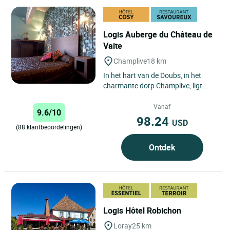
Logis Auberge du Château de
Vaite
Champlive
18 km
In het hart van de Doubs, in het
charmante dorp Champlive, ligt
Logis Auberge Château de Vaite,
een oase van rust en karakter...
Vanaf
9.6/10
98.24
USD
(88 klantbeoordelingen)
Ontdek
Logis Hôtel Robichon
Loray
25 km