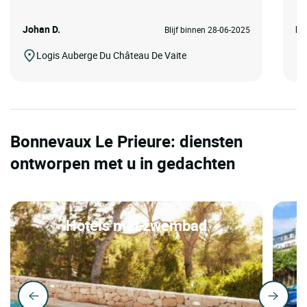
Johan D.
Ed
Blijf binnen 28-06-2025
Logis Auberge Du Château De Vaite
Bonnevaux Le Prieure: diensten
ontworpen met u in gedachten
Hotels met zwembad