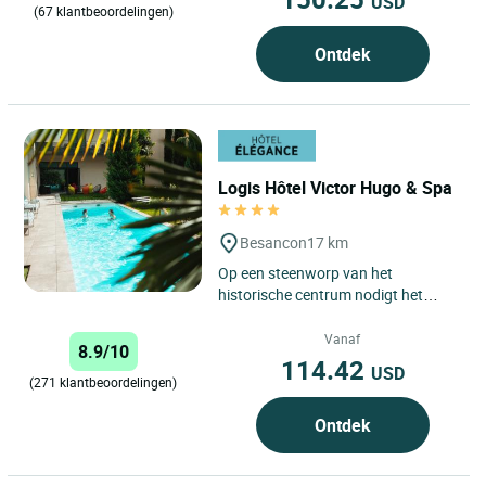
USD
(67 klantbeoordelingen)
Ontdek
Logis Hôtel Victor Hugo & Spa
Besancon
17 km
Op een steenworp van het
historische centrum nodigt het
Logis Hôtel & Spa Victor Hugo
Besançon Centre u uit voor een
Vanaf
8.9/10
onvergetelijk...
114.42
USD
(271 klantbeoordelingen)
Ontdek