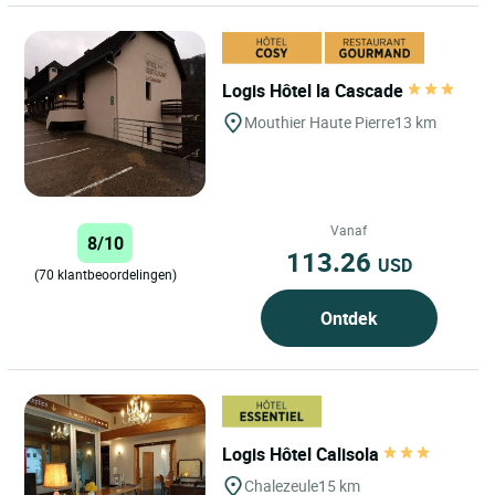
Logis Hôtel la Cascade
Mouthier Haute Pierre
13 km
Vanaf
8/10
113.26
USD
(70 klantbeoordelingen)
Ontdek
Logis Hôtel Calisola
Chalezeule
15 km