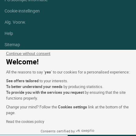
Cookie-instellingen
Alg. Voorw.
Help
Sitemap
Continue without consent
Foto's
Welcome!
Volg ons
All the reasons to say ‘
yes
’ to our cookies for a personalised experience:
Facebook
Instagram
See offers tailored
to your interests.
To better understand your needs
by producing statistics.
Linkedin
To provide you with the services you request
by ensuring that the site
functions properly.
Change your mind? Follow the
Cookies settings
link at the bottom of the
page.
Read the cookies policy
Logis Hotels copyright © 2026 Alle rechten voorbehouden - CGV.
Consents certified by
Powered by
SIWAY