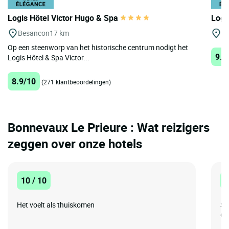
Logis Hôtel Victor Hugo & Spa
Logi
Besancon
17 km
Ge
Op een steenworp van het historische centrum nodigt het
9.5
Logis Hôtel & Spa Victor...
8.9/10
(271 klantbeoordelingen)
Bonnevaux Le Prieure : Wat reizigers
zeggen over onze hotels
10 / 10
1
Het voelt als thuiskomen
Su
Go