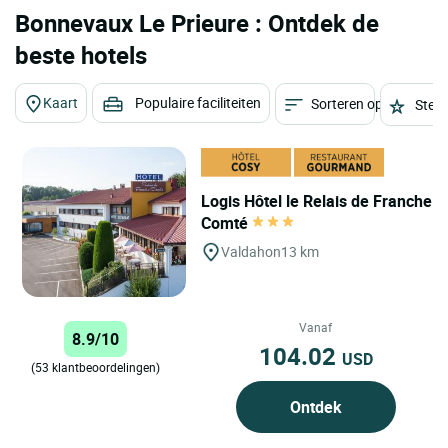
Bonnevaux Le Prieure : Ontdek de
beste hotels
Kaart
Populaire faciliteiten
Sorteren op
Sterr
Logis Hôtel le Relais de Franche
Comté
Valdahon
13 km
Vanaf
8.9/10
104.02
USD
(53 klantbeoordelingen)
Ontdek