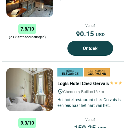
Vanaf
7.8/10
90.15
USD
(23 klantbeoordelingen)
Ontdek
Logis Hôtel Chez Gervais
Chenecey Buillon
16 km
Het hotel-restaurant chez Gervais is
een reis naar het hart van het
departement Doubs. De familie
WALTER heet u welkom in...
Vanaf
9.3/10
150.25