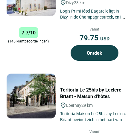
Dizy
28 km
Logis Prim'Hôtel Bagatelle ligt in
Dizy, in de Champagnestreek, en is
een gastvrij etablissement dat een
geweldige verblijfservaring...
Vanaf
7.7/10
79.75
USD
(145 klantbeoordelingen)
Ontdek
Teritoria Le 25bis by Leclerc
Briant - Maison d'hôtes
Epernay
29 km
Teritoria Maison Le 25bis by Leclerc
Briant bevindt zich in het hart van
Épernay, in de Champagnestreek,
als een vertrouwelijk...
Vanaf