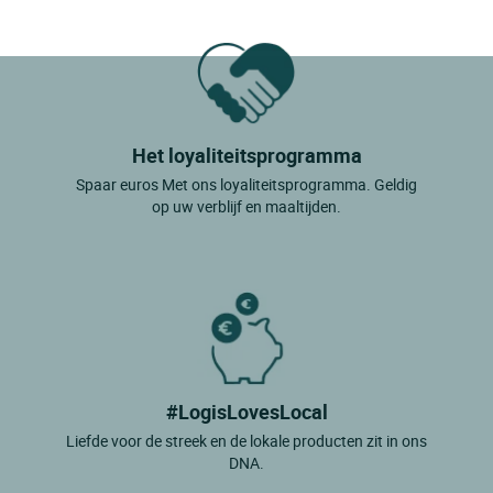
Het loyaliteitsprogramma
Spaar euros Met ons loyaliteitsprogramma. Geldig
op uw verblijf en maaltijden.
#LogisLovesLocal
Liefde voor de streek en de lokale producten zit in ons
DNA.