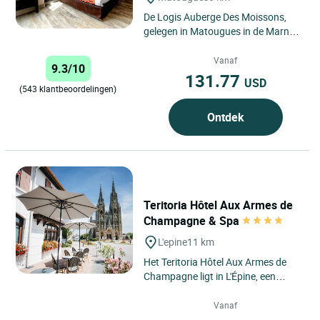
De Logis Auberge Des Moissons,
gelegen in Matougues in de Marne,
is 7 dagen per week geopend. Het
hotel beschikt over 29...
Vanaf
9.3/10
131.77
USD
(543 klantbeoordelingen)
Ontdek
Teritoria Hôtel Aux Armes de
Champagne & Spa
L'epine
11 km
Het Teritoria Hôtel Aux Armes de
Champagne ligt in L'Épine, een
discreet dorpje in het hart van het
Champagnegebied, te...
Vanaf