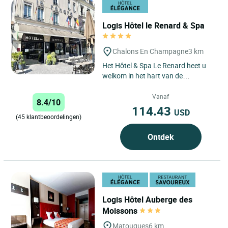
Logis Hôtel le Renard & Spa
Chalons En Champagne
3 km
Het Hôtel & Spa Le Renard heet u
welkom in het hart van de
Champagnestreek voor een
schilderachtig verblijf in een stad...
Vanaf
8.4/10
114.43
USD
(45 klantbeoordelingen)
Ontdek
Logis Hôtel Auberge des
Moissons
Matougues
6 km