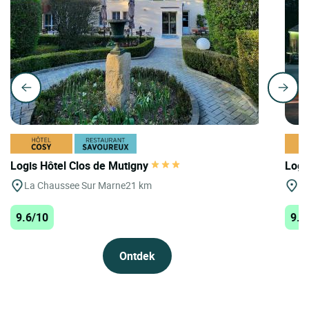
Logis Hôtel Clos de Mutigny
Logis
La Chaussee Sur Marne
21 km
Vi
9.6/10
9.4
Ontdek