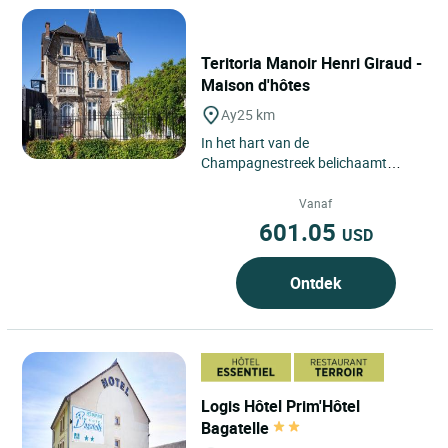
Teritoria Manoir Henri Giraud -
Maison d'hôtes
Ay
25 km
In het hart van de
Champagnestreek belichaamt
Manoir Henri Giraud de discrete
elegantie van een hotel in Ay waar
Vanaf
de kunst...
601.05
USD
Ontdek
Logis Hôtel Prim'Hôtel
Bagatelle