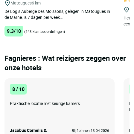
Matougues
6 km
L'
De Logis Auberge Des Moissons, gelegen in Matougues in
de Marne, is 7 dagen per week...
Het T
een di
9.3/10
(543 klantbeoordelingen)
Fagnieres : Wat reizigers zeggen over
onze hotels
8 / 10
8
Praktische locatie met keurige kamers
I 
lik
Jacobus Cornelis D.
Mi
Blijf binnen 13-04-2026