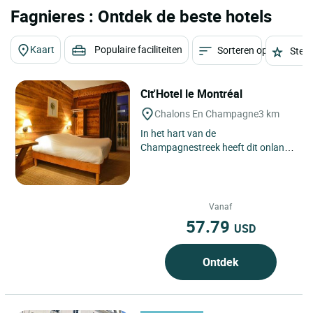
Fagnieres : Ontdek de beste hotels
Kaart
Populaire faciliteiten
Sorteren op
Sterr
Cit'Hotel le Montréal
Chalons En Champagne
3 km
In het hart van de
Champagnestreek heeft dit onlangs
gerenoveerde hotel een bar waar je
de regionale champagne kunt
proeven. ...
Vanaf
57.79
USD
Ontdek