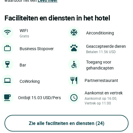
waardoor het een
Lees meer
Faciliteiten en diensten in het hotel
WIFI
Airconditioning
Gratis
Geaccepteerde dieren
Business Stopover
Betalen 11.56 USD
Toegang voor
Bar
gehandicapten
Partnerrestaurant
CoWorking
Aankomst en vertrek
Ontbijt 15.03 USD/Pers
Aankomst op 16:00,
Vertrek op 11:00
Zie alle faciliteiten en diensten
(24)