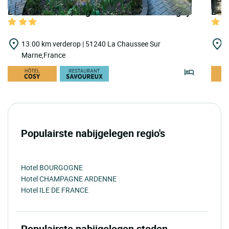
LOGIS HOTELS | Logis Hôtel Clos de Mutigny
LOGI
13.00 km verderop | 51240 La Chaussee Sur
2
Marne,France
C
Populairste nabijgelegen regio's
Hotel BOURGOGNE
Hotel CHAMPAGNE ARDENNE
Hotel ILE DE FRANCE
Populairste nabijgelegen steden