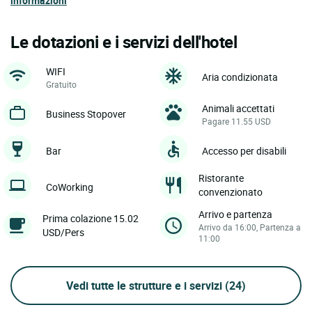
informazioni
Le dotazioni e i servizi dell'hotel
WIFI
Aria condizionata
Gratuito
Animali accettati
Business Stopover
Pagare 11.55 USD
Bar
Accesso per disabili
Ristorante
CoWorking
convenzionato
Arrivo e partenza
Prima colazione 15.02
Arrivo da 16:00, Partenza a
USD/Pers
11:00
Vedi tutte le strutture e i servizi
(24)