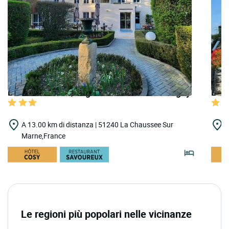
LOGIS HOTELS | Logis Hôtel Clos de Mutigny
LOGI
A 13.00 km di distanza | 51240 La Chaussee Sur
A
Marne,France
C
Le regioni più popolari nelle vicinanze