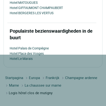
Hotel MATOUGUES
Hotel GIFFAUMONT CHAMPAUBERT
Hotel BERGERES LES VERTUS
Populairste bezienswaardigheden in de
buurt
Hotel Palais de Compiègne
Hotel Place des Vosges
Hotel Le Marais
Startpagina
Europa
Frankrijk
Champagne ardenne
Marne
La chaussee sur marne
Logis hôtel clos de mutigny