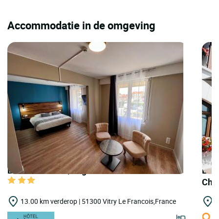
Accommodatie in de omgeving
LOGIS HOTELS | Logis Hôtel de la Poste
LOGI
Cha
13.00 km verderop | 51300 Vitry Le Francois,France
1