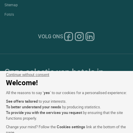
Sitemap
Foto's
VOLG ONS
Onze selectie van hotels in
Continue without consent
Frankrijk en Europa
Welcome!
All the reasons to say ‘
yes
’ to our cookies for a personalised experience:
Top Landen
See offers tailored
to your interests.
To better understand your needs
by producing statistics.
Topregio's
To provide you with the services you request
by ensuring that the site
functions properly.
Top Steden
Change your mind? Follow the
Cookies settings
link at the bottom of the
page.