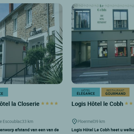
ôtel la Closerie
Logis Hôtel le Cobh
e Escoublac
33 km
Ploermel
39 km
enworp afstand van een van de
Logis Hôtel Le Cobh heet u welk