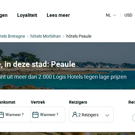
gen
Loyaliteit
Lees meer
NL
USD
tels Bretagne
hôtels Morbihan
hôtels Peaule
, in deze stad: Peaule
nt uit meer dan 2.000 Logis Hotels tegen lage prijzen
aankomst
vertrek
Reizigers
Rei
2 Reizigers