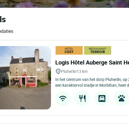
ls
odaties
Logis Hôtel Auberge Saint H
Pluherlin
13 km
In het centrum van het dorp Pluherlin, op
een karaktervol stadje in Morbihan, heet 