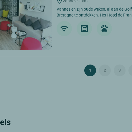
Vannes
31 km
Vannes en zijn oude wijken, al aan de Golf
Bretagne te ontdekken. Het Hotel de Franc
1
2
3
els