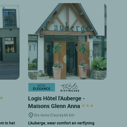
Logis Hôtel l'Auberge -
Maisons Glenn Anna
Ste Anne D'auray
46 km
om in het
L'Auberge, waar comfort en verfijning