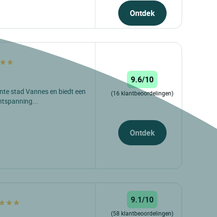
Ontdek
9.6/10
mante stad Vannes en biedt een
(16 klantbeoordelingen)
ontspanning...
Ontdek
9.1/10
(58 klantbeoordelingen)