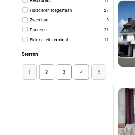
Restaurant
17
Huisdieren toegestaan
27
Zwembad
3
Parkeren
21
Elektriciteitsterminal
11
Sterren
1
2
3
4
5