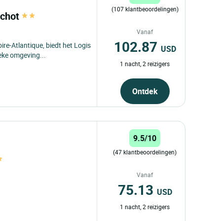
(107 klantbeoordelingen)
nchot
Vanaf
102.87
ire-Atlantique, biedt het Logis
USD
eke omgeving...
1 nacht, 2 reizigers
Ontdek
9.5/10
(47 klantbeoordelingen)
Vanaf
75.13
USD
1 nacht, 2 reizigers