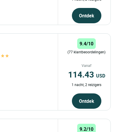
Ontdek
9.4/10
(77 klantbeoordelingen)
Vanaf
114.43
USD
1 nacht, 2 reizigers
Ontdek
9.2/10