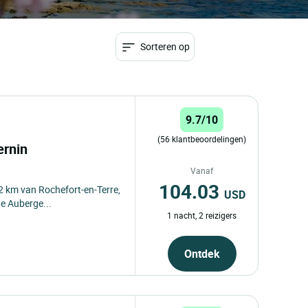
Sorteren op
9.7/10
(56 klantbeoordelingen)
ernin
Vanaf
104.03
 2 km van Rochefort-en-Terre,
USD
de Auberge...
1 nacht, 2 reizigers
Ontdek