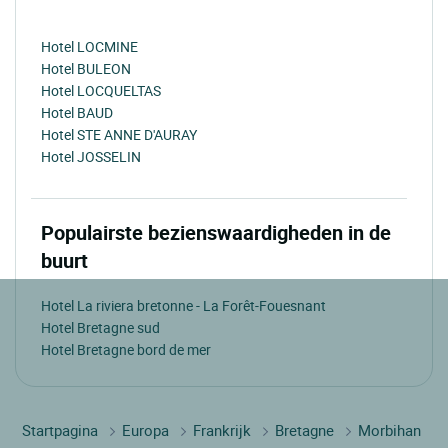
Hotel LOCMINE
Hotel BULEON
Hotel LOCQUELTAS
Hotel BAUD
Hotel STE ANNE D'AURAY
Hotel JOSSELIN
Populairste bezienswaardigheden in de
buurt
Hotel La riviera bretonne - La Forêt-Fouesnant
Hotel Bretagne sud
Hotel Bretagne bord de mer
Startpagina
Europa
Frankrijk
Bretagne
Morbihan