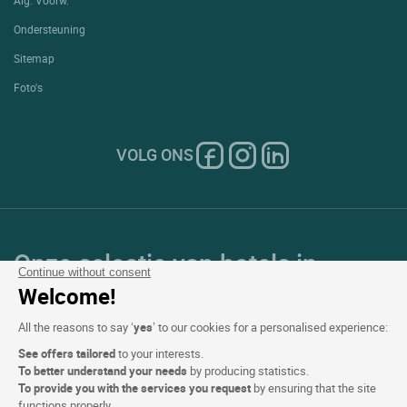
Ondersteuning
Sitemap
Foto's
VOLG ONS
Onze selectie van hotels in
Continue without consent
Frankrijk en Europa
Welcome!
All the reasons to say ‘
yes
’ to our cookies for a personalised experience:
Top Landen
See offers tailored
to your interests.
To better understand your needs
by producing statistics.
Topregio's
To provide you with the services you request
by ensuring that the site
functions properly.