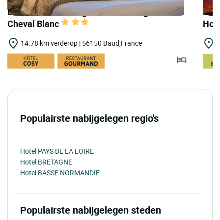
LOGIS HOTELS | Logis Hôtel Auberge du
LOGI
Cheval Blanc
Hor
14.78 km verderop | 56150 Baud,France
1
Populairste nabijgelegen regio's
Hotel PAYS DE LA LOIRE
Hotel BRETAGNE
Hotel BASSE NORMANDIE
Populairste nabijgelegen steden