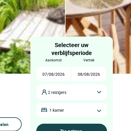
Selecteer uw
verblijfsperiode
aankomst
vertrek
2 reizigers
1 kamer
elen