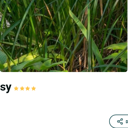
asy
D