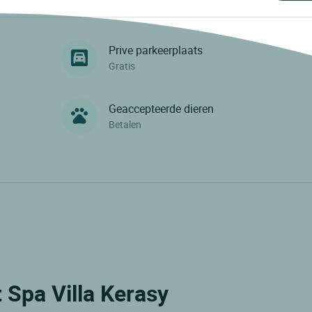
Prive parkeerplaats
Gratis
Geaccepteerde dieren
Betalen
t Spa Villa Kerasy