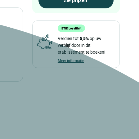
ETIK Loyaliteit
Verdien tot
5,5%
op uw
verblijf door in dit
etablissement te boeken!
Meer informatie