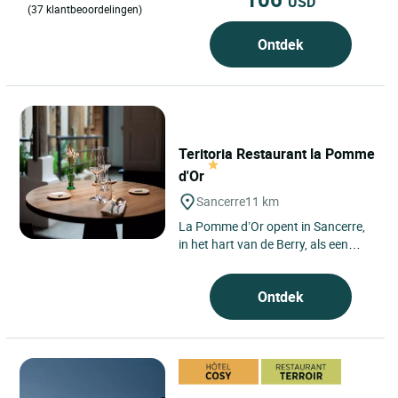
USD
(37 klantbeoordelingen)
Ontdek
Teritoria Restaurant la Pomme
d'Or
Sancerre
11 km
La Pomme d’Or opent in Sancerre,
in het hart van de Berry, als een
kostbare halte tussen wijngaarden
en glooiende heuvels,...
Ontdek