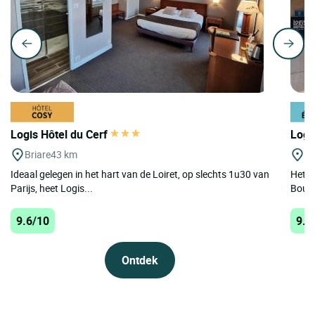
Logis Hôtel du Cerf
Logi
Briare
43 km
Bo
Ideaal gelegen in het hart van de Loiret, op slechts 1u30 van
Het L
Parijs, heet Logis...
Bourg
9.6/10
9.5
Ontdek