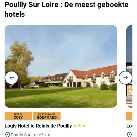
Pouilly Sur Loire : De meest geboekte
hotels
Logis Hôtel le Relais de Pouilly
Logi
Pouilly Sur Loire
3 km
Be