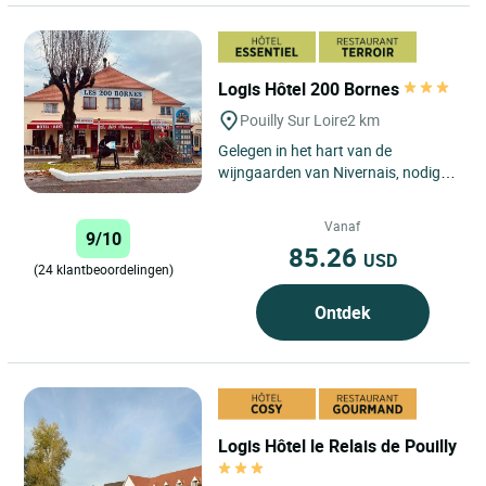
Logis Hôtel 200 Bornes
Pouilly Sur Loire
2 km
Gelegen in het hart van de
wijngaarden van Nivernais, nodigt
het Logis Hôtel 200 Bornes in
Pouilly-sur-Loire u uit om nieuwe...
Vanaf
9/10
85.26
USD
(24 klantbeoordelingen)
Ontdek
Logis Hôtel le Relais de Pouilly