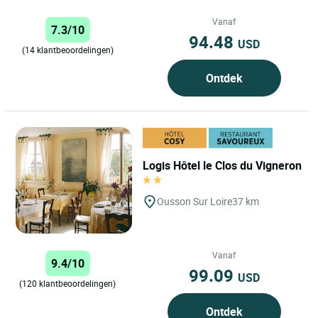
voor uw zakelijke verblijven, als
koppel, met uw familie...
Vanaf
7.3/10
94.48
USD
(14 klantbeoordelingen)
Ontdek
Logis Hôtel le Clos du Vigneron
Ousson Sur Loire
37 km
Vanaf
9.4/10
99.09
USD
(120 klantbeoordelingen)
Ontdek