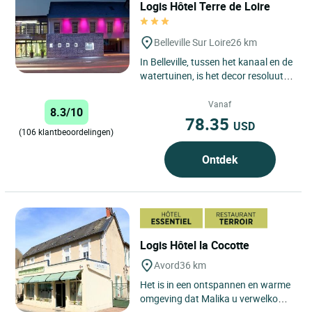
Logis Hôtel Terre de Loire
Belleville Sur Loire
26 km
In Belleville, tussen het kanaal en de
watertuinen, is het decor resoluut
modern, de kleuren warm, het
terras nodigt uit...
Vanaf
8.3/10
78.35
USD
(106 klantbeoordelingen)
Ontdek
Logis Hôtel la Cocotte
Avord
36 km
Het is in een ontspannen en warme
omgeving dat Malika u verwelkomt