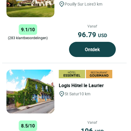
Pouilly Sur Loire
3 km
Vanaf
9.1/10
96.79
USD
(283 klantbeoordelingen)
Ontdek
Logis Hôtel le Laurier
St Satur
10 km
Vanaf
8.5/10
106