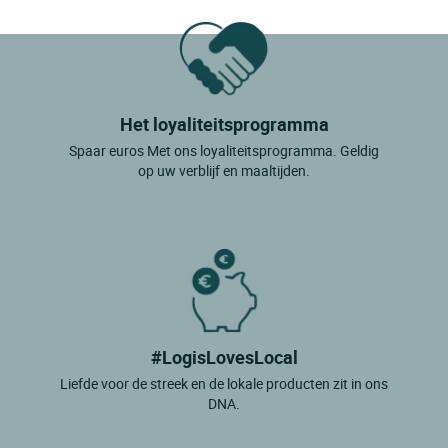
Het loyaliteitsprogramma
Spaar euros Met ons loyaliteitsprogramma. Geldig
op uw verblijf en maaltijden.
#LogisLovesLocal
Liefde voor de streek en de lokale producten zit in ons
DNA.