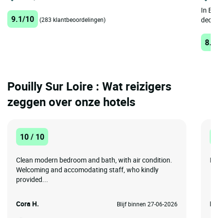
In Bel
9.1/10
decor
(283 klantbeoordelingen)
8.3
Pouilly Sur Loire : Wat reizigers
zeggen over onze hotels
10 / 10
8
Clean modern bedroom and bath, with air condition.
Ha
Welcoming and accomodating staff, who kindly
provided...
Cora H.
De
Blijf binnen 27-06-2026