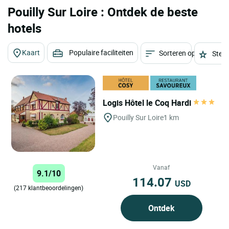
Pouilly Sur Loire : Ontdek de beste
hotels
Kaart
Populaire faciliteiten
Sorteren op
Sterr
Logis Hôtel le Coq Hardi
Pouilly Sur Loire
1 km
Vanaf
9.1/10
114.07
USD
(217 klantbeoordelingen)
Ontdek