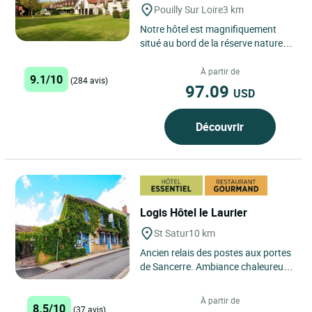
Pouilly Sur Loire
3 km
Notre hôtel est magnifiquement
situé au bord de la réserve naturelle
de la Loire. Un sentier de grande
randonnée longe...
À partir de
9.1/10
(284 avis)
97.09
USD
Découvrir
Logis Hôtel le Laurier
St Satur
10 km
Ancien relais des postes aux portes
de Sancerre. Ambiance chaleureuse
dans un décor de vieille maison
bourgeoise. Terrasse...
À partir de
8.5/10
(37 avis)