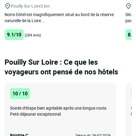
Pouilly Sur Loire
3 km
Be
Notre hôtel est magnifiquement situé au bord de la réserve
Situé
naturelle de la Loire....
pas du
9.1/10
8.3
(284 avis)
Pouilly Sur Loire : Ce que les
voyageurs ont pensé de nos hôtels
10 / 10
1
Soirée d'étape bien agréable après une longue route.
Hô
Petit-déjeuner exceptionnel.
bo
Brigitte C.
Je
Séjour du 26-07-2026