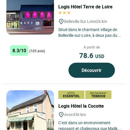
Logis Hôtel Terre de Loire
Belleville Sur Loire
26 km
Situé dans le charmant village de
Belleville-sur-Loire, à deux pas du
fleuve, le Logis Hôtel Terre de Loire
à Belleville...
À partir de
8.3/10
(105 avis)
78.6
USD
Découvrir
Logis Hôtel la Cocotte
Avord
36 km
C’est dans un environnement
reposant et chaleureux que Malika