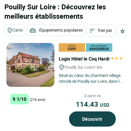
Pouilly Sur Loire : Découvrez les
meilleurs établissements
Carte
Équipements populaires
Trier par
É
Logis Hôtel le Coq Hardi
Pouilly Sur Loire
1 km
Situé au cœur du charmant village
viticole de Pouilly-sur-Loire, dans la
Nièvre, le Logis Hôtel Le Coq Hardi
bénéficie...
À partir de
9.1/10
(216 avis)
114.43
USD
Découvrir