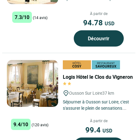
vous accueille pour vos séjours en
étape affaire, en couple,...
À partir de
7.3/10
(14 avis)
94.78
USD
Découvrir
Logis Hôtel le Clos du Vigneron
Ousson Sur Loire
37 km
Séjourner à Ousson sur Loire, c'est
s'assurer le plein de sensations
gustatives les plus raffinées, le Clos
du Vigneron...
À partir de
9.4/10
(120 avis)
99.4
USD