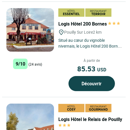
Logis Hôtel 200 Bornes
Pouilly Sur Loire
2 km
Situé au cœur du vignoble
nivernais, le Logis Hôtel 200 Bornes
à Pouilly sur Loire est une véritable
invitation à la...
À partir de
9/10
(24 avis)
85.53
USD
Découvrir
Logis Hôtel le Relais de Pouilly