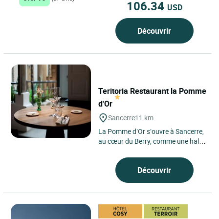
106.34
USD
Découvrir
Teritoria Restaurant la Pomme
d'Or
Sancerre
11 km
La Pomme d’Or s’ouvre à Sancerre,
au cœur du Berry, comme une halte
précieuse suspendue entre vignes
et collines,...
Découvrir