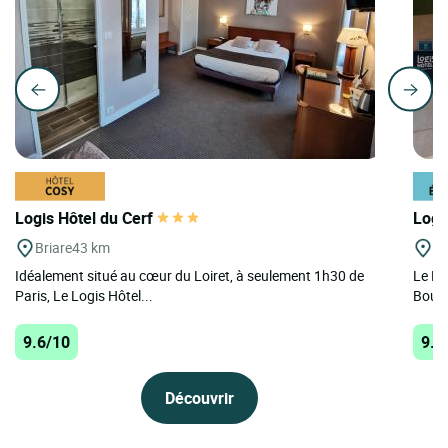
Logis Hôtel du Cerf
Logi
Briare
43 km
Bo
Idéalement situé au cœur du Loiret, à seulement 1h30 de
Le Lo
Paris, Le Logis Hôtel...
Bourg
9.6/10
9.5
Découvrir