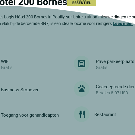
Hôtel 200 Bornes
et Logis Hôtel 200 Bornes in Pouilly-sur-Loire u uit om nieuwe dingen te 
n vlak bij de beroemde RN7, is een ideale locatie voor reizigers
Lees meer
WIFI
Prive parkeerplaats
Gratis
Gratis
Geaccepteerde die
Business Stopover
Betalen 8.07 USD
Restaurant
Toegang voor gehandicapten