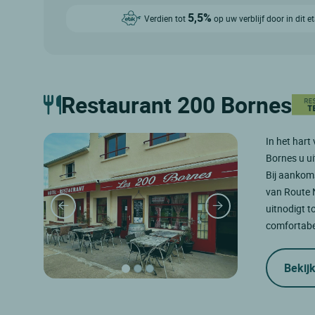
5,5%
Verdien tot
op uw verblijf door in dit 
Restaurant 200 Bornes
In het hart
Bornes u uit
Bij aankoms
van Route N
uitnodigt t
comfortabel
Bekijk