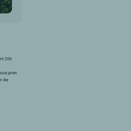
ant 200
euze jaren
r die