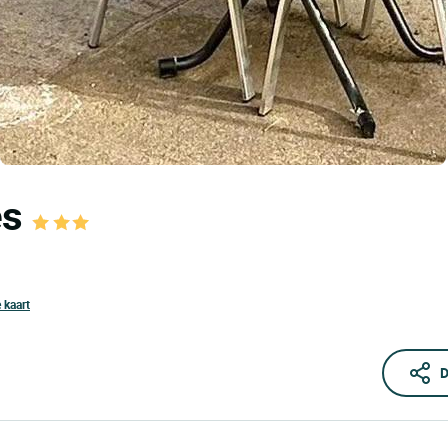
es
 kaart
D