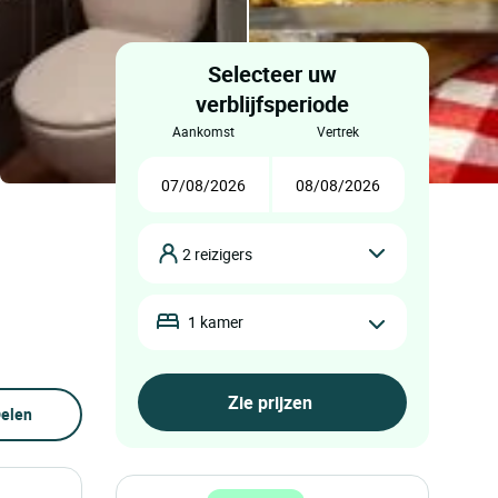
Selecteer uw
verblijfsperiode
aankomst
vertrek
2 reizigers
1 kamer
elen