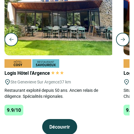
Logis Hôtel l'Argence
Logi
Ste Genevieve Sur Argence
37 km
On
Restaurant exploité depuis 50 ans. Ancien relais de
Situé
diligence. Spécialités régionales.
Châte
9.9/10
9.8
Découvrir