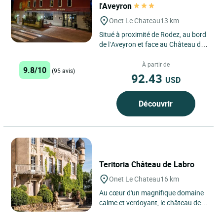
l'Aveyron
Onet Le Chateau
13 km
Situé à proximité de Rodez, au bord
de l’Aveyron et face au Château de
la Roquette, l’hôtel Aux Berges de
l’Aveyron...
À partir de
9.8/10
(95 avis)
92.43
USD
Découvrir
Teritoria Château de Labro
Onet Le Chateau
16 km
Au cœur d'un magnifique domaine
calme et verdoyant, le château de
Labro vous ouvre ses portes et