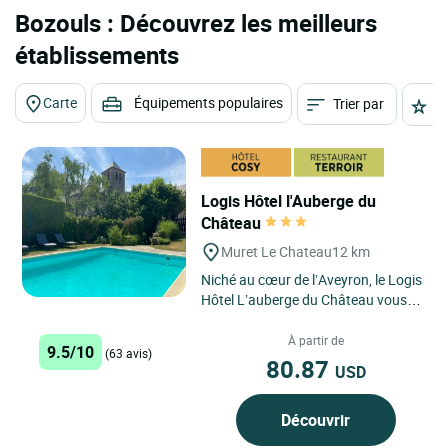
Bozouls : Découvrez les meilleurs
établissements
Carte
Équipements populaires
Trier par
É
Logis Hôtel l'Auberge du
Château
Muret Le Chateau
12 km
Niché au cœur de l’Aveyron, le Logis
Hôtel L’auberge du Château vous
accueille dans un cadre enchanteur,
à Muret-le-Château,...
À partir de
9.5/10
(63 avis)
80.87
USD
Découvrir