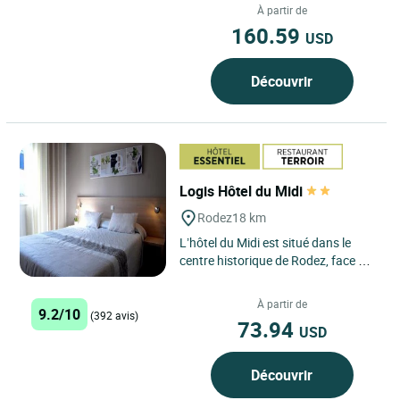
vous conte son histoire....
À partir de
160.59
USD
Découvrir
Logis Hôtel du Midi
Rodez
18 km
L’hôtel du Midi est situé dans le
centre historique de Rodez, face à
la magnifique cathédrale gothique
et à 300 mètres...
À partir de
9.2/10
(392 avis)
73.94
USD
Découvrir