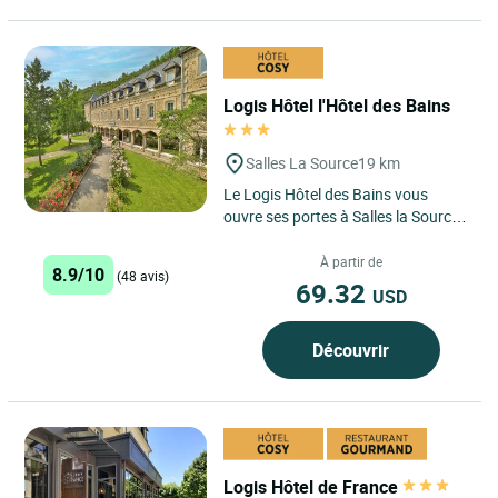
Logis Hôtel l'Hôtel des Bains
Salles La Source
19 km
Le Logis Hôtel des Bains vous
ouvre ses portes à Salles la Source,
en plein cœur de l’Aveyron, pour
une parenthèse...
À partir de
8.9/10
(48 avis)
69.32
USD
Découvrir
Logis Hôtel de France