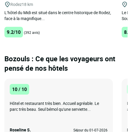
Rodez
18 km
Sa
L’hôtel du Midi est situé dans le centre historique de Rodez,
Le Lo
face à la magnifique...
Sourc
9.2/10
8.9
(392 avis)
Bozouls : Ce que les voyageurs ont
pensé de nos hôtels
10 / 10
1
Hôtel et restaurant très bien. Accueil agréable. Le
En
parc très beau. Seul bémol qu'une serviette...
arb
Roseline S.
Fl
Séjour du 01-07-2026