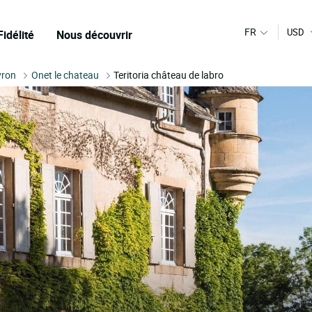
FR
USD
Fidélité
Nous découvrir
yron
Onet le chateau
Teritoria château de labro