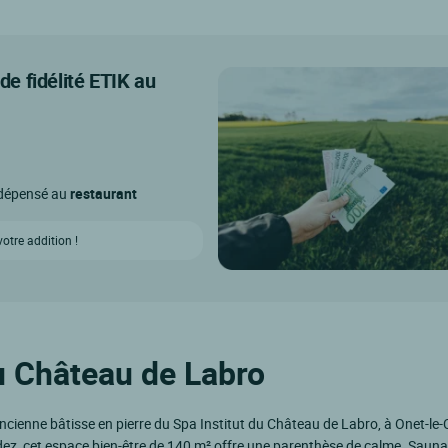
e fidélité ETIK au
o dépensé au
restaurant
tre addition !
du Château de Labro
cienne bâtisse en pierre du Spa Institut du Château de Labro, à Onet-le
dez, cet espace bien-être de 140 m² offre une parenthèse de calme. Sau