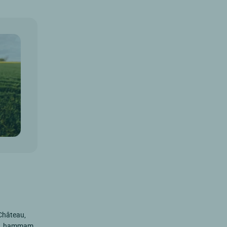
-Château,
na, hammam,