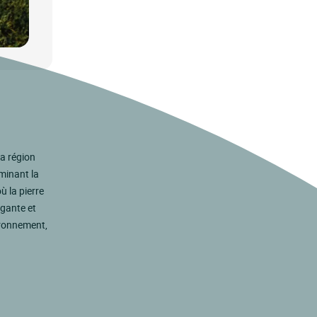
la région
minant la
ù la pierre
égante et
ironnement,