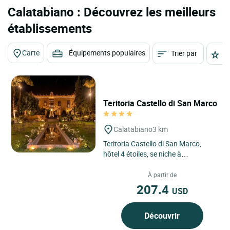
Calatabiano : Découvrez les meilleurs
établissements
Carte
Équipements populaires
Trier par
É
Teritoria Castello di San Marco
Calatabiano
3 km
Teritoria Castello di San Marco,
hôtel 4 étoiles, se niche à
Calatabiano, en Sicile, dans un
cadre enchanteur entre mer...
À partir de
207.4
USD
Découvrir