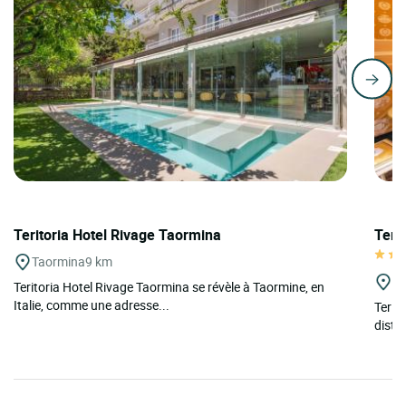
Teritoria Hotel Rivage Taormina
Teri
Taormina
9 km
Ca
Teritoria Hotel Rivage Taormina se révèle à Taormine, en
Italie, comme une adresse...
Terit
disti