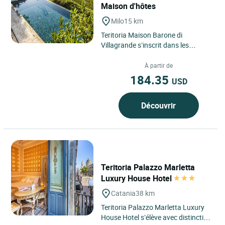
Maison d'hôtes
Milo
15 km
Teritoria Maison Barone di
Villagrande s’inscrit dans les
paysages volcaniques de Milo, petit
village perché sur les pentes...
À partir de
184.35
USD
Découvrir
Teritoria Palazzo Marletta
Luxury House Hotel
Catania
38 km
Teritoria Palazzo Marletta Luxury
House Hotel s’élève avec distinction