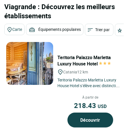
Viagrande : Découvrez les meilleurs
établissements
Carte
Équipements populaires
Trier par
É
Teritoria Palazzo Marletta
Luxury House Hotel
Catania
12 km
Teritoria Palazzo Marletta Luxury
House Hotel s’élève avec distinction
au cœur du centre historique de
Catane, une ville...
À partir de
218.43
USD
Découvrir