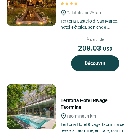
Calatabiano
25 km
Teritoria Castello di San Marco,
hôtel 4 étoiles, se niche à
Calatabiano, en Sicile, dans un
cadre enchanteur entre mer...
À partir de
208.03
USD
Découvrir
Teritoria Hotel Rivage
Taormina
Taormina
34 km
Teritoria Hotel Rivage Taormina se
révèle à Taormine, en Italie, comme