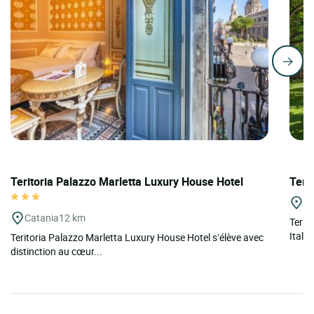
Teritoria Palazzo Marletta Luxury House Hotel
Teri
Ta
Catania
12 km
Terit
Itali
Teritoria Palazzo Marletta Luxury House Hotel s’élève avec
distinction au cœur...