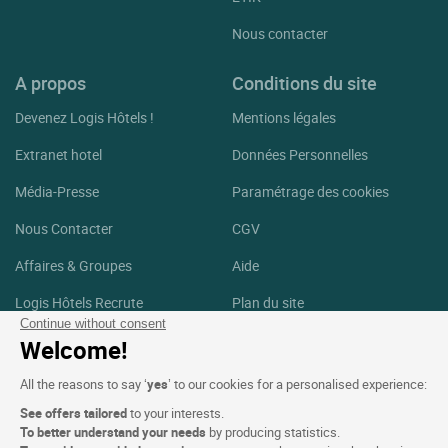
Nous contacter
A propos
Conditions du site
Devenez Logis Hôtels !
Mentions légales
Extranet hotel
Données Personnelles
Média-Presse
Paramétrage des cookies
Nous Contacter
CGV
Affaires & Groupes
Aide
Logis Hôtels Recrute
Plan du site
Continue without consent
Crédits Photos
Welcome!
Suivez-nous
All the reasons to say ‘
yes
’ to our cookies for a personalised experience:
See offers tailored
to your interests.
Facebook
Instagram
To better understand your needs
by producing statistics.