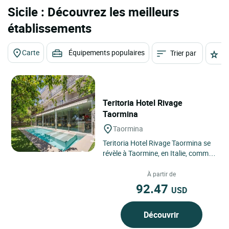
Sicile : Découvrez les meilleurs
établissements
Carte
Équipements populaires
Trier par
É
Teritoria Hotel Rivage
Taormina
Taormina
Teritoria Hotel Rivage Taormina se
révèle à Taormine, en Italie, comme
une adresse confidentielle
suspendue entre mer...
À partir de
92.47
USD
Découvrir