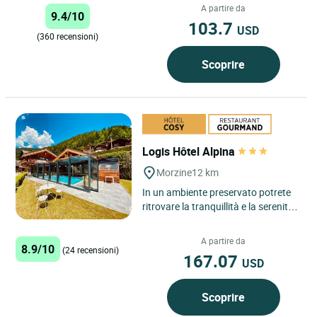
Situato a Magland, tra...
A partire da
9.4/10
103.7
USD
(360 recensioni)
Scoprire
Logis Hôtel Alpina
Morzine
12 km
In un ambiente preservato potrete
ritrovare la tranquillità e la serenità
di un villaggio pieno di storia, con le
case...
A partire da
8.9/10
(24 recensioni)
167.07
USD
Scoprire