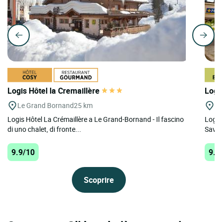
Logis Hôtel la Cremaillère
Logi
Le Grand Bornand
25 km
Th
Logis Hôtel La Crémaillère a Le Grand-Bornand - Il fascino
Logis
di uno chalet, di fronte...
Savoia
9.9/10
9.9
Scoprire