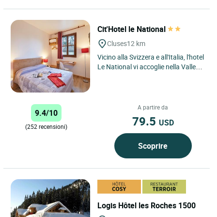
Cit'Hotel le National
Cluses
12 km
Vicino alla Svizzera e all'Italia, l'hotel
Le National vi accoglie nella Valle
dell'Arve vicino alle stazioni
sciistiche...
A partire da
9.4/10
79.5
USD
(252 recensioni)
Scoprire
Logis Hôtel les Roches 1500