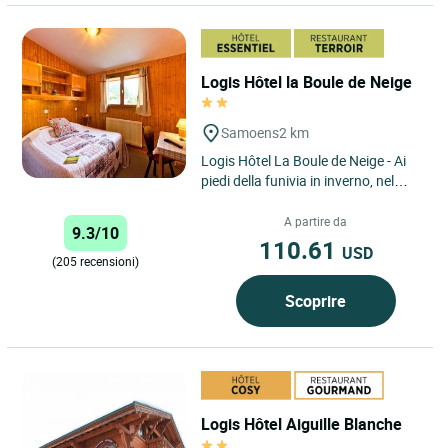
Logis Hôtel la Boule de Neige
Samoens
2 km
Logis Hôtel La Boule de Neige - Ai
piedi della funivia in inverno, nel
cuore degli alpeggi in estate: il luogo
accogliente...
A partire da
9.3/10
110.61
USD
(205 recensioni)
Scoprire
Logis Hôtel Aiguille Blanche