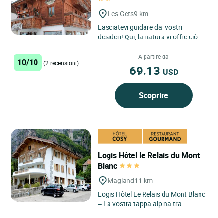
Les Gets
9 km
Lasciatevi guidare dai vostri
desideri! Qui, la natura vi offre ciò
che ha di più bello: paesaggi intatti,
un panorama...
A partire da
10/10
(2 recensioni)
69.13
USD
Scoprire
Logis Hôtel le Relais du Mont
Blanc
Magland
11 km
Logis Hôtel Le Relais du Mont Blanc
– La vostra tappa alpina tra
Chamonix, Annecy e Ginevra