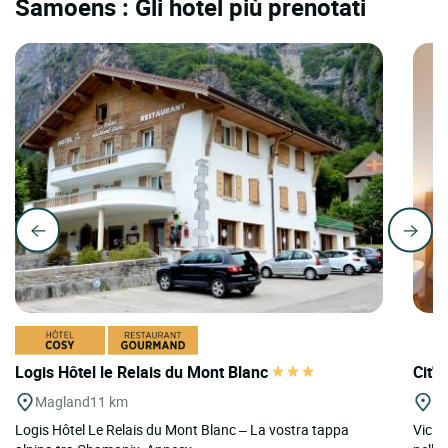
Samoens : Gli hotel più prenotati
Logis Hôtel le Relais du Mont Blanc
Cit'H
Magland
11 km
Cl
Logis Hôtel Le Relais du Mont Blanc – La vostra tappa
Vicino