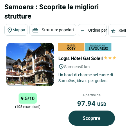
Samoens : Scoprite le migliori
strutture
Mappa
Strutture popolari
Ordina per
Stelle
Logis Hôtel Gai Soleil
Samoens
0 km
Un hotel di charme nel cuore di
Samoëns, ideale per godersi
appieno la montagna tra relax e
attività. Situato nel cuore...
A partire da
9.5/10
97.94
USD
(108 recensioni)
Scoprire