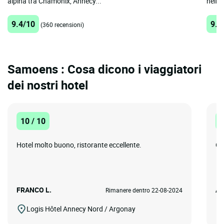
alpina tra Chamonix, Annecy...
nella 
9.4/10
9.4
(360 recensioni)
Samoens : Cosa dicono i viaggiatori
dei nostri hotel
10 / 10
1
Hotel molto buono, ristorante eccellente.
Ot
FRANCO L.
Ad
Rimanere dentro 22-08-2024
Logis Hôtel Annecy Nord / Argonay