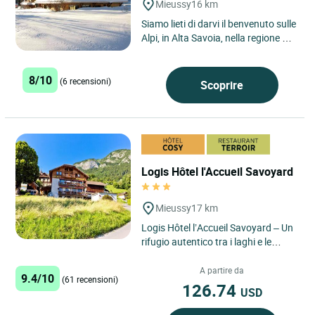
Mieussy
16 km
Siamo lieti di darvi il benvenuto sulle
Alpi, in Alta Savoia, nella regione del
Monte Bianco. La nostra struttura
si trova...
8/10
(6 recensioni)
Scoprire
Logis Hôtel l'Accueil Savoyard
Mieussy
17 km
Logis Hôtel l’Accueil Savoyard – Un
rifugio autentico tra i laghi e le
montagne dell'Alta Savoia Situato a
Mieussy,...
A partire da
9.4/10
(61 recensioni)
126.74
USD