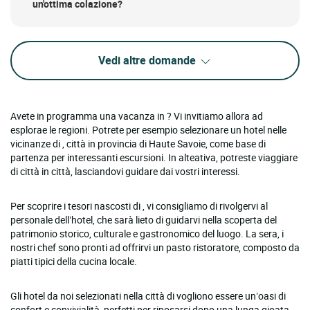
un'ottima colazione?
Vedi altre domande
Avete in programma una vacanza in ? Vi invitiamo allora ad
esplorae le regioni. Potrete per esempio selezionare un hotel nelle
vicinanze di , città in provincia di Haute Savoie, come base di
partenza per interessanti escursioni. In alteativa, potreste viaggiare
di città in città, lasciandovi guidare dai vostri interessi.
Per scoprire i tesori nascosti di , vi consigliamo di rivolgervi al
personale dell’hotel, che sarà lieto di guidarvi nella scoperta del
patrimonio storico, culturale e gastronomico del luogo. La sera, i
nostri chef sono pronti ad offrirvi un pasto ristoratore, composto da
piatti tipici della cucina locale.
Gli hotel da noi selezionati nella città di vogliono essere un’oasi di
confort e convivialità, perfetti per riposarsi dopo una lunga gioata