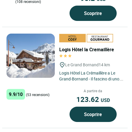
(108 recensioni)
Scoprire
Logis Hôtel la Cremaillère
Le Grand Bornand
14 km
Logis Hôtel La Crémaillère a Le
Grand-Bornand - Il fascino di uno
chalet, di fronte alle piste, dove ogni
stagione vi...
A partire da
9.9/10
(53 recensioni)
123.62
USD
Scoprire