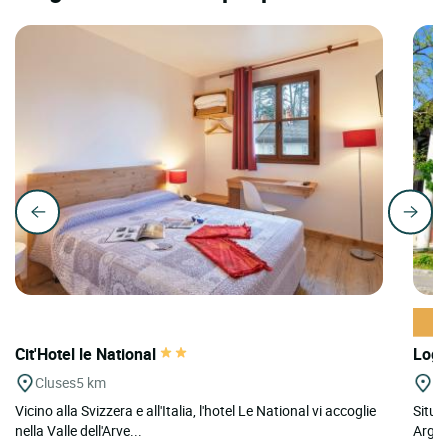
Cit'Hotel le National
Logi
Cluses
5 km
A
Vicino alla Svizzera e all'Italia, l'hotel Le National vi accoglie
Situa
nella Valle dell'Arve...
Argona