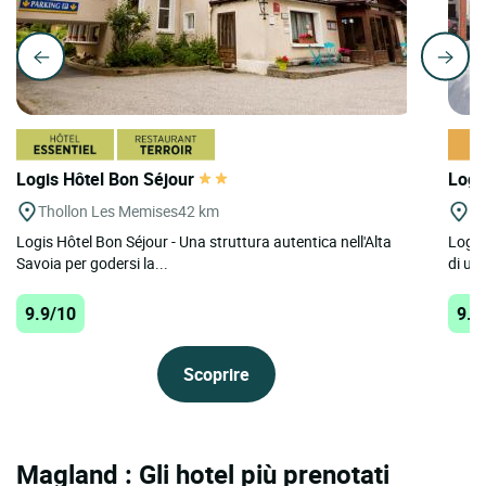
Logis Hôtel Bon Séjour
Logi
Thollon Les Memises
42 km
Le
Logis Hôtel Bon Séjour - Una struttura autentica nell'Alta
Logis
Savoia per godersi la...
di uno
9.9/10
9.9
Scoprire
Magland : Gli hotel più prenotati