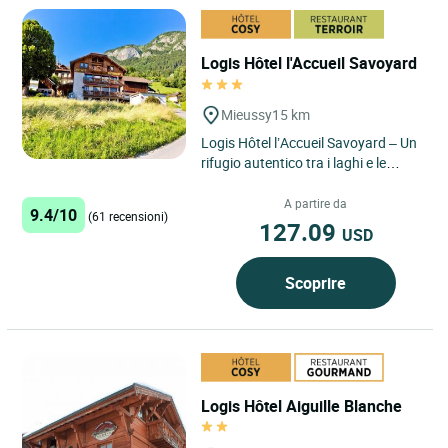
Logis Hôtel l'Accueil Savoyard
Mieussy
15 km
Logis Hôtel l’Accueil Savoyard – Un
rifugio autentico tra i laghi e le
montagne dell'Alta Savoia Situato a
Mieussy,...
A partire da
9.4/10
(61 recensioni)
127.09
USD
Scoprire
Logis Hôtel Aiguille Blanche