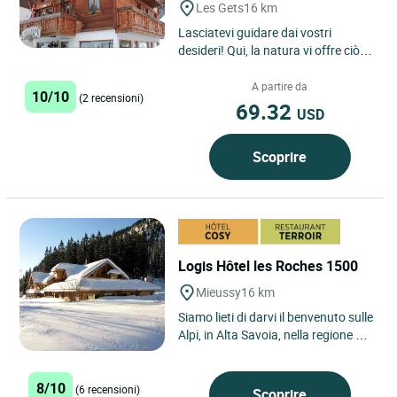
Les Gets
16 km
Lasciatevi guidare dai vostri
desideri! Qui, la natura vi offre ciò
che ha di più bello: paesaggi intatti,
un panorama...
A partire da
10/10
(2 recensioni)
69.32
USD
Scoprire
Logis Hôtel les Roches 1500
Mieussy
16 km
Siamo lieti di darvi il benvenuto sulle
Alpi, in Alta Savoia, nella regione del
Monte Bianco. La nostra struttura
si trova...
8/10
(6 recensioni)
Scoprire