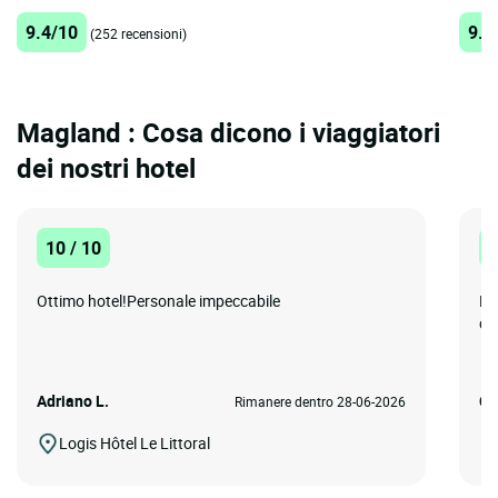
9.4/10
9.1
(252 recensioni)
Magland : Cosa dicono i viaggiatori
dei nostri hotel
10 / 10
8
Ottimo hotel!Personale impeccabile
Po
cu
Adriano L.
Ce
Rimanere dentro 28-06-2026
Logis Hôtel Le Littoral