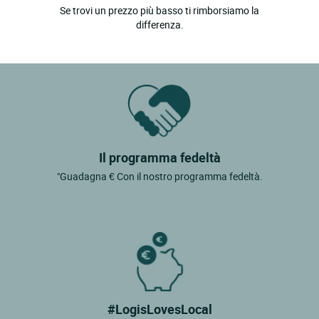
Se trovi un prezzo più basso ti rimborsiamo la
differenza.
Il programma fedeltà
"Guadagna € Con il nostro programma fedeltà.
#LogisLovesLocal