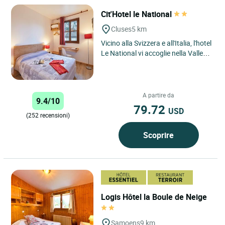
Cit'Hotel le National
Cluses
5 km
Vicino alla Svizzera e all'Italia, l'hotel
Le National vi accoglie nella Valle
dell'Arve vicino alle stazioni
sciistiche...
A partire da
9.4/10
79.72
USD
(252 recensioni)
Scoprire
Logis Hôtel la Boule de Neige
Samoens
9 km