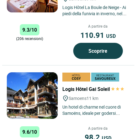
Logis Hôtel La Boule de Neige - Ai
piedi della funivia in inverno, nel
cuore degli alpeggi in estate: il luogo
accogliente...
A partire da
9.3/10
110.91
USD
(206 recensioni)
Scoprire
Logis Hôtel Gai Soleil
Samoens
11 km
Un hotel di charme nel cuore di
Samoëns, ideale per godersi
appieno la montagna tra relax e
attività. Situato nel cuore...
A partire da
9.6/10
98.2
USD