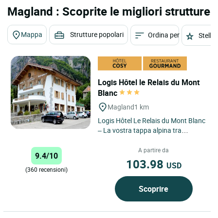
Magland : Scoprite le migliori strutture
Mappa
Strutture popolari
Ordina per
Stelle
Logis Hôtel le Relais du Mont
Blanc
Magland
1 km
Logis Hôtel Le Relais du Mont Blanc
– La vostra tappa alpina tra
Chamonix, Annecy e Ginevra
Situato a Magland, tra...
A partire da
9.4/10
103.98
USD
(360 recensioni)
Scoprire