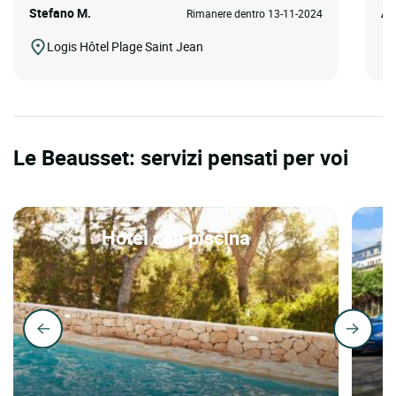
Stefano M.
Al
Rimanere dentro 13-11-2024
Logis Hôtel Plage Saint Jean
Le Beausset: servizi pensati per voi
Hotel con piscina