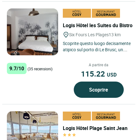
Logis Hôtel les Suites du Bistro
Six Fours Les Plages
13 km
Scoprite questo luogo decisamente
atipico sul porto di Le Brusc, un
piccolo villaggio di pescatori situato
nel comune di...
A partire da
9.7/10
(35 recensioni)
115.22
USD
Scoprire
Logis Hôtel Plage Saint Jean