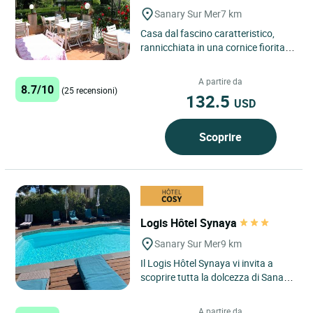
Sanary Sur Mer
7 km
Casa dal fascino caratteristico,
rannicchiata in una cornice fiorita,
vicino al mare e alle spiagge.
L'accoglienza personalizzata...
A partire da
8.7/10
(25 recensioni)
132.5
USD
Scoprire
Logis Hôtel Synaya
Sanary Sur Mer
9 km
Il Logis Hôtel Synaya vi invita a
scoprire tutta la dolcezza di Sanary-
sur-Mer, nel cuore della Provenza-
Alpi-Costa Azzurra,...
A partire da