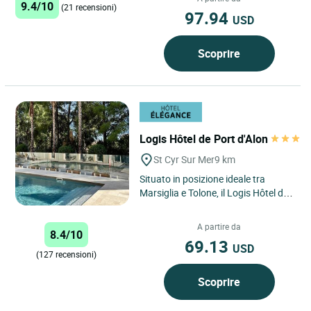
9.4/10
(21 recensioni)
97.94
USD
Scoprire
Logis Hôtel de Port d'Alon
St Cyr Sur Mer
9 km
Situato in posizione ideale tra
Marsiglia e Tolone, il Logis Hôtel de
Port d'Alon a Saint-Cyr è il luogo
ideale per scoprire...
A partire da
8.4/10
69.13
USD
(127 recensioni)
Scoprire