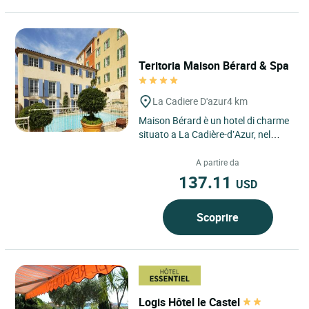
Teritoria Maison Bérard & Spa
La Cadiere D'azur
4 km
Maison Bérard è un hotel di charme
situato a La Cadière-d’Azur, nel
dipartimento del Var, nella regione
Provenza-Alpi-Costa...
A partire da
137.11
USD
Scoprire
Logis Hôtel le Castel