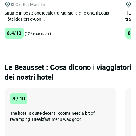
St Cyr Sur Mer
9 km
La
Situato in posizione ideale tra Marsiglia e Tolone, il Logis
Il Lo
Hôtel de Port d'Alon...
tra cu
8.4/10
8.4
(127 recensioni)
Le Beausset : Cosa dicono i viaggiatori
dei nostri hotel
8 / 10
1
The hotel is quite decent. Rooms need a bit of
Pe
revamping. Breakfast menu was good.
ge