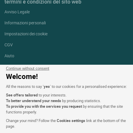
termini e condizioni del sito web
Avviso Legale
Informazioni personali
Impostazioni dei cookie
CGV
Aiuto
Mappa del sito
Continue without consent
Welcome!
Crediti fotografici
All the reasons to say ‘
yes
’ to our cookies for a personalised experience:
Seguici
See offers tailored
to your interests.
Facebook
Instagram
To better understand your needs
by producing statistics.
To provide you with the services you request
by ensuring that the site
functions properly.
Linkedin
Change your mind? Follow the
Cookies settings
link at the bottom of the
page.