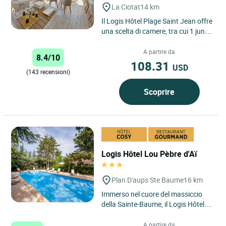
La Ciotat
14 km
Il Logis Hôtel Plage Saint Jean offre
una scelta di camere, tra cui 1 junior
suite, 4 camere comunicanti e 3
spaziose camere...
A partire da
8.4/10
108.31
USD
(143 recensioni)
Scoprire
Logis Hôtel Lou Pèbre d'Aï
Plan D'aups Ste Baume
16 km
Immerso nel cuore del massiccio
della Sainte-Baume, il Logis Hôtel
Lou Pèbre d'Aï vi accoglie in un
ambiente naturale...
A partire da