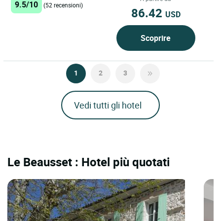
9.5/10
(52 recensioni)
86.42
USD
Scoprire
1
2
3
Vedi tutti gli hotel
Le Beausset : Hotel più quotati