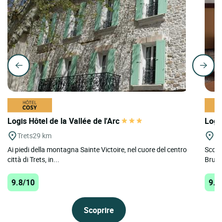
Logis Hôtel de la Vallée de l'Arc
Logi
Trets
29 km
Si
Ai piedi della montagna Sainte Victoire, nel cuore del centro
Scopr
città di Trets, in...
Brusc,
9.8/10
9.7
Scoprire