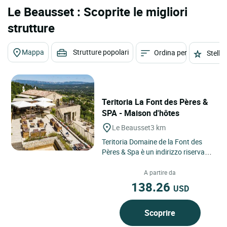
Le Beausset : Scoprite le migliori
strutture
Mappa
Strutture popolari
Ordina per
Stelle
Teritoria La Font des Pères &
SPA - Maison d'hôtes
Le Beausset
3 km
Teritoria Domaine de la Font des
Pères & Spa è un indirizzo riservato
situato a Le Beausset, nel cuore
della Provenza,...
A partire da
138.26
USD
Scoprire