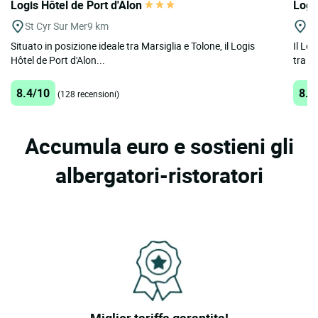
Logis Hôtel de Port d'Alon
Logi
St Cyr Sur Mer
9 km
La
Situato in posizione ideale tra Marsiglia e Tolone, il Logis
Il Lo
Hôtel de Port d'Alon...
tra cu
8.4/10
8.4
(128 recensioni)
Accumula euro e sostieni gli
albergatori-ristoratori
Miglior tariffa garantita!