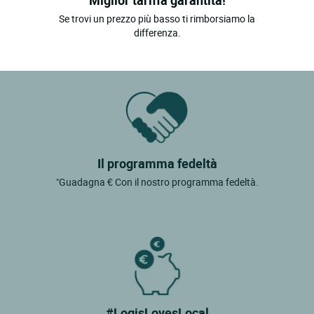
Se trovi un prezzo più basso ti rimborsiamo la
differenza.
Il programma fedeltà
"Guadagna € Con il nostro programma fedeltà.
#LogisLovesLocal