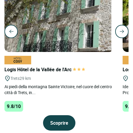
Logis Hôtel de la Vallée de l'Arc
Logi
Trets
29 km
La
Ai piedi della montagna Sainte Victoire, nel cuore del centro
Ideal
città di Trets, in...
Prove
9.8/10
9.6
Scoprire