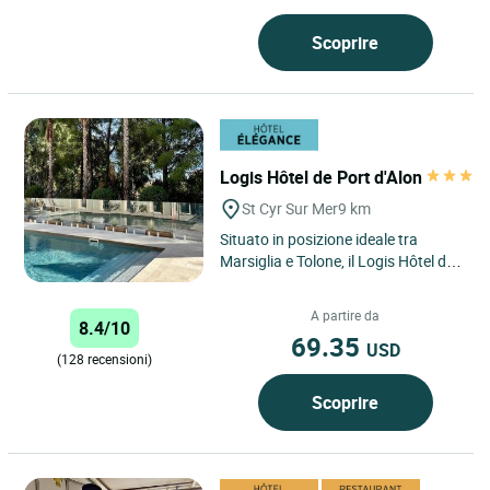
Scoprire
Logis Hôtel de Port d'Alon
St Cyr Sur Mer
9 km
Situato in posizione ideale tra
Marsiglia e Tolone, il Logis Hôtel de
Port d'Alon a Saint-Cyr è il luogo
ideale per scoprire...
A partire da
8.4/10
69.35
USD
(128 recensioni)
Scoprire