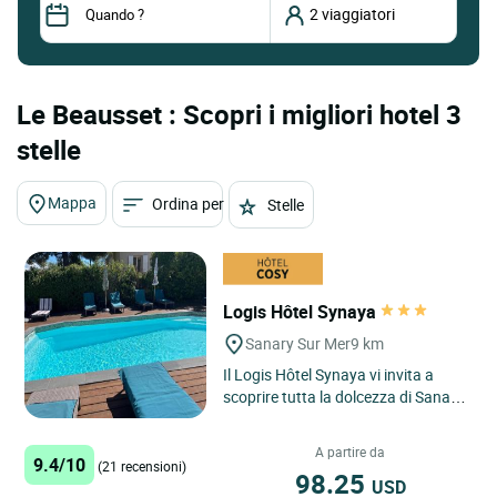
Le Beausset : Scopri i migliori hotel 3
stelle
Mappa
Ordina per
Stelle
Logis Hôtel Synaya
Sanary Sur Mer
9 km
Il Logis Hôtel Synaya vi invita a
scoprire tutta la dolcezza di Sanary-
sur-Mer, nel cuore della Provenza-
Alpi-Costa Azzurra,...
A partire da
9.4/10
(21 recensioni)
98.25
USD