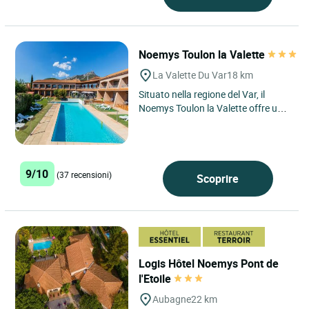
Noemys Toulon la Valette
La Valette Du Var
18 km
Situato nella regione del Var, il
Noemys Toulon la Valette offre un
ambiente ideale per i viaggiatori
d'affari e di piacere....
9/10
(37 recensioni)
Scoprire
Logis Hôtel Noemys Pont de
l'Etoile
Aubagne
22 km