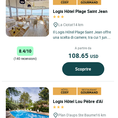
Logis Hôtel Plage Saint Jean
La Ciotat
14 km
Il Logis Hôtel Plage Saint Jean offre
una scelta di camere, tra cui 1 junior
suite, 4 camere comunicanti e 3
spaziose camere...
A partire da
8.4/10
108.65
USD
(140 recensioni)
Scoprire
Logis Hôtel Lou Pèbre d'Aï
Plan D'aups Ste Baume
16 km