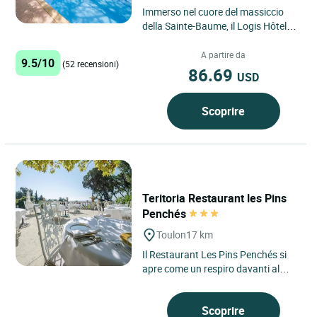
Immerso nel cuore del massiccio
della Sainte-Baume, il Logis Hôtel
Lou Pèbre d'Aï vi accoglie in un
ambiente naturale...
A partire da
9.5/10
(52 recensioni)
86.69
USD
Scoprire
Teritoria Restaurant les Pins
Penchés
Toulon
17 km
Il Restaurant Les Pins Penchés si
apre come un respiro davanti al
Mediterraneo, a Toulon, sulla costa
del Var, tra il porto...
Scoprire