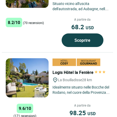
Situato vicino all'uscita
dell'autostrada, ad Aubagne, nella
frazione di Pont de l'Etoile, ai piedi
delle colline di Garlaban...
A partire da
8.2/10
(70 recensioni)
68.2
USD
Scoprire
Logis Hôtel la Fenière
La Bouilladisse
28 km
Idealmente situato nelle Bocche del
Rodano, nel cuore della Provenza, a
soli 15 minuti da Aix en Provence, a
25 minuti da...
A partire da
9.6/10
98.25
USD
(171 recensioni)