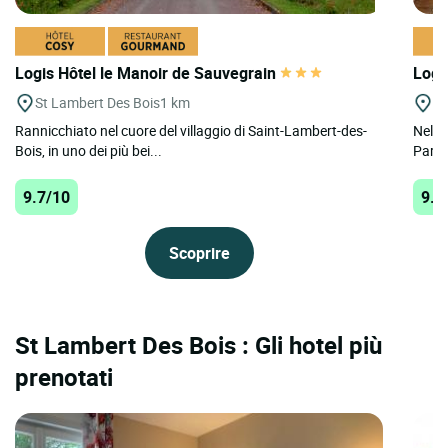
Logis Hôtel le Manoir de Sauvegrain
Logi
St Lambert Des Bois
1 km
Ve
Rannicchiato nel cuore del villaggio di Saint-Lambert-des-
Nella 
Bois, in uno dei più bei...
Parigi
9.7/10
9.3
Scoprire
St Lambert Des Bois : Gli hotel più
prenotati