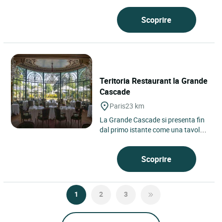
Scoprire
Teritoria Restaurant la Grande
Cascade
Paris
23 km
La Grande Cascade si presenta fin
dal primo istante come una tavola a
sé, ospitata nel ristorante del
Teritoria La Grande...
Scoprire
1
2
3