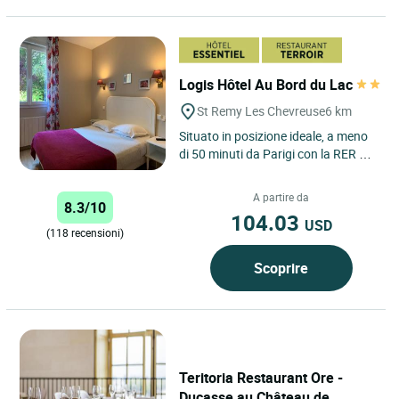
Logis Hôtel Au Bord du Lac
St Remy Les Chevreuse
6 km
Situato in posizione ideale, a meno
di 50 minuti da Parigi con la RER B,
il Logis Hôtel Au bord du lac vi
accoglie per un...
A partire da
8.3/10
104.03
USD
(118 recensioni)
Scoprire
Teritoria Restaurant Ore -
Ducasse au Château de