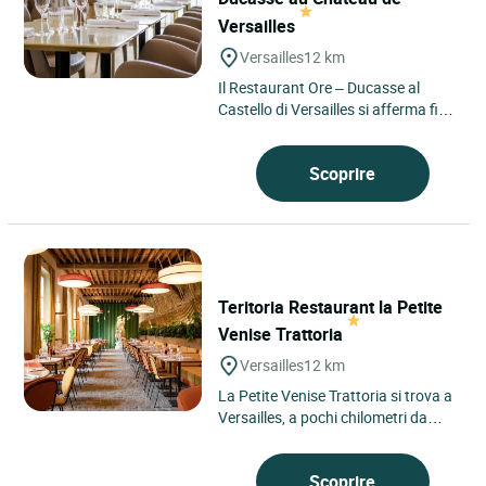
Versailles
Versailles
12 km
Il Restaurant Ore – Ducasse al
Castello di Versailles si afferma fin
dalla prima frase come un indirizzo
singolare, nel...
Scoprire
Teritoria Restaurant la Petite
Venise Trattoria
Versailles
12 km
La Petite Venise Trattoria si trova a
Versailles, a pochi chilometri da
Parigi, immersa nel dominio del
Castello di Versailles....
Scoprire