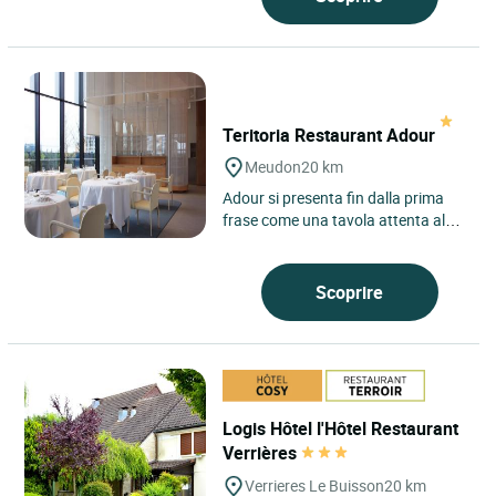
Teritoria Restaurant Adour
Meudon
20 km
Adour si presenta fin dalla prima
frase come una tavola attenta al
proprio ambiente, situata a
Meudon, sulle alture boscose...
Scoprire
Logis Hôtel l'Hôtel Restaurant
Verrières
Verrieres Le Buisson
20 km