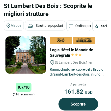
St Lambert Des Bois : Scoprite le
migliori strutture
Mappa
Strutture popolari
Ordina per
Stelle
Logis Hôtel le Manoir de
Sauvegrain
St Lambert Des Bois
1 km
Rannicchiato nel cuore del villaggio
di Saint-Lambert-des-Bois, in uno
dei più bei valloni del Parco naturale
della alta...
A partire da
9.7/10
161.82
USD
(116 recensioni)
Scoprire