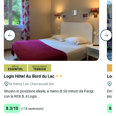
Logis Hôtel Au Bord du Lac
Logi
St Remy Les Chevreuse
6 km
Vi
Situato in posizione ideale, a meno di 50 minuti da Parigi
Diret
con la RER B, il Logis...
più un
8.3/10
8.3
(118 recensioni)