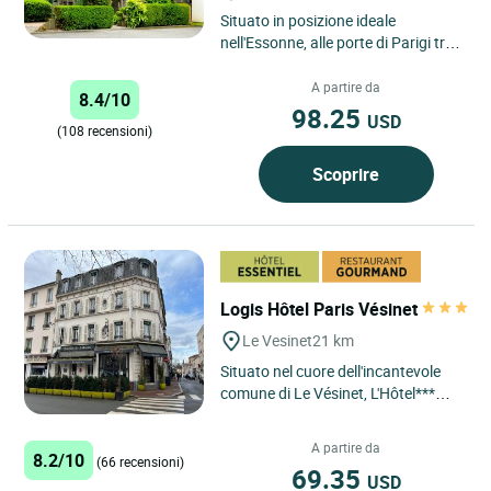
Situato in posizione ideale
nell'Essonne, alle porte di Parigi tra
le autostrade A86 e A6, il nostro
hotel vi accoglie tutto...
A partire da
8.4/10
98.25
USD
(108 recensioni)
Scoprire
Logis Hôtel Paris Vésinet
Le Vesinet
21 km
Situato nel cuore dell'incantevole
comune di Le Vésinet, L'Hôtel***
Paris Vésinet offre ai suoi ospiti
un'esperienza unica...
A partire da
8.2/10
(66 recensioni)
69.35
USD