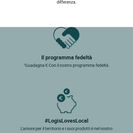
differenza.
Il programma fedeltà
"Guadagna € Con il nostro programma fedeltà.
#LogisLovesLocal
L'amore per il territorio e i suoi prodotti è nel nostro