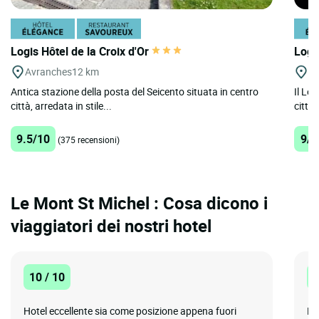
Logis Hôtel de la Croix d'Or
Logis
Avranches
12 km
Vi
Antica stazione della posta del Seicento situata in centro
Il Log
città, arredata in stile...
città 
9.5/10
9/1
(375 recensioni)
Le Mont St Michel : Cosa dicono i
viaggiatori dei nostri hotel
10 / 10
1
Hotel eccellente sia come posizione appena fuori
Pe