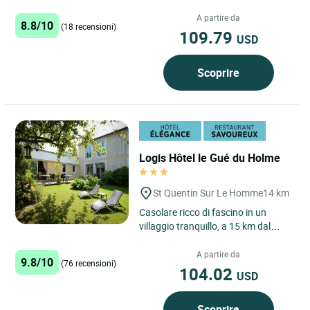
sua spiaggia e la sua straordinaria
vista sulla Baia...
A partire da
8.8/10
(18 recensioni)
109.79
USD
Scoprire
Logis Hôtel le Gué du Holme
St Quentin Sur Le Homme
14 km
Casolare ricco di fascino in un
villaggio tranquillo, a 15 km dal
Mont-Saint-Michel. Camere
spaziose e cucina curata servita...
A partire da
9.8/10
(76 recensioni)
104.02
USD
Scoprire