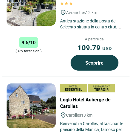
Avranches
12 km
Antica stazione della posta del
Seicento situata in centro città,
arredata in stile normanno con una
collezione di mobili...
A partire da
9.5/10
109.79
USD
(375 recensioni)
Scoprire
Logis Hôtel Auberge de
Carolles
Carolles
13 km
Benvenuti a Carolles, affascinante
paesino della Manica, famoso per la