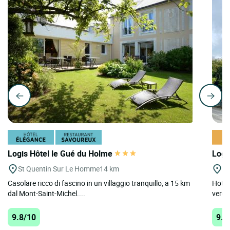
Logis Hôtel le Gué du Holme
Logi
St Quentin Sur Le Homme
14 km
H
Casolare ricco di fascino in un villaggio tranquillo, a 15 km
Hotel 
dal Mont-Saint-Michel....
verdeg
9.8/10
9.8