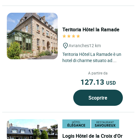
Teritoria Hôtel la Ramade
Avranches
12 km
Teritoria Hôtel La Ramade è un
hotel di charme situato ad
Avranches, in Normandia, ai
margini della baia del Mont-Saint-
A partire da
Michel....
127.13
USD
Scoprire
Logis Hôtel de la Croix d'Or