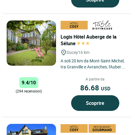
Logis Hôtel Auberge de la
Sélune
Ducey
16 km
A soli 20 km da Mont-Saint-Michel,
tra Granville e Avranches, l'Auberge
de la Sélune offre camere tranquille
e personalizzate,...
A partire da
9.4/10
86.68
USD
(294 recensioni)
Scoprire