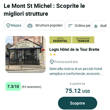
Le Mont St Michel : Scoprite le
migliori strutture
Mappa
Strutture popolari
Ordina per
Stelle
Logis Hôtel de la Tour Brette
Pontorson
9 km
Siete alla ricerca di un piccolo hotel
semplice e confortevole, economico
e situato in una posizione ideale a
due passi da...
A partire da
7.3/10
(93 recensioni)
75.12
USD
Scoprire