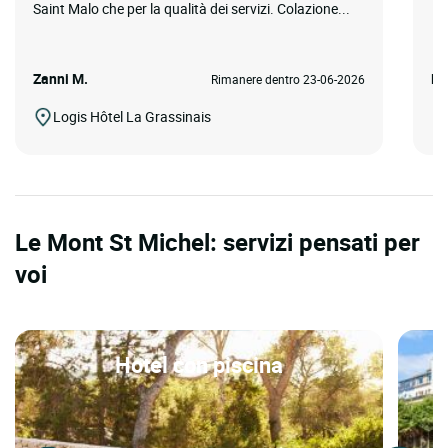
Saint Malo che per la qualità dei servizi. Colazione...
Zanni M.
Ma
Rimanere dentro 23-06-2026
Logis Hôtel La Grassinais
Le Mont St Michel: servizi pensati per
voi
Hotel con piscina