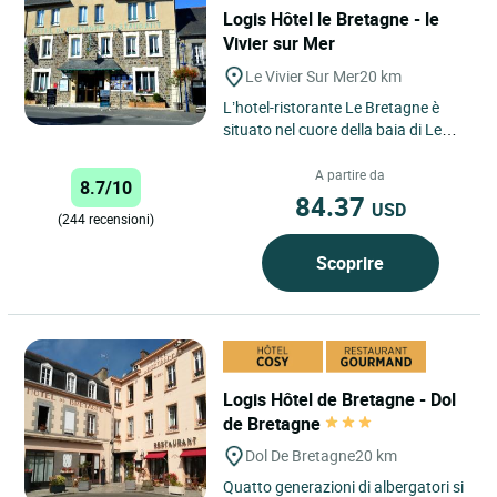
Logis Hôtel le Bretagne - le
Vivier sur Mer
Le Vivier Sur Mer
20 km
L’hotel-ristorante Le Bretagne è
situato nel cuore della baia di Le
Mont-Saint-Michel nel centro di Le
Vivier-sur-mer...
A partire da
8.7/10
84.37
USD
(244 recensioni)
Scoprire
Logis Hôtel de Bretagne - Dol
de Bretagne
Dol De Bretagne
20 km
Quatto generazioni di albergatori si