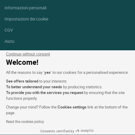
Informazioni personali
Impostazioni dei cookie
CGV
Aiuto
Mappa del sito
Continue without consent
Welcome!
Crediti fotografici
All the reasons to say ‘
yes
’ to our cookies for a personalised experience:
Seguici
See offers tailored
to your interests.
Facebook
Instagram
To better understand your needs
by producing statistics.
To provide you with the services you request
by ensuring that the site
functions properly.
Linkedin
Change your mind? Follow the
Cookies settings
link at the bottom of the
page.
Read the cookies policy
Consents certified by