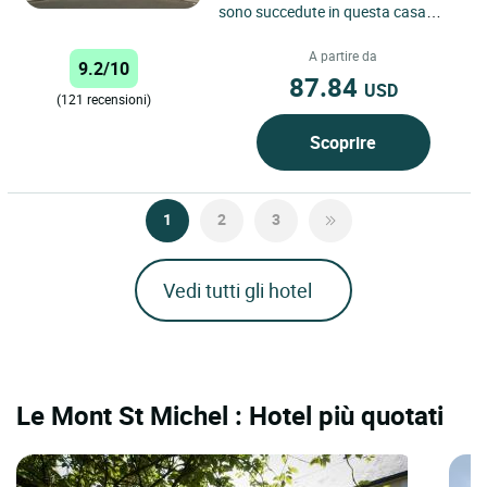
sono succedute in questa casa
familiare d'epoca. Hotel tre stelle,
cucina tradizionale...
A partire da
9.2/10
87.84
USD
(121 recensioni)
Scoprire
1
2
3
Vedi tutti gli hotel
Le Mont St Michel : Hotel più quotati