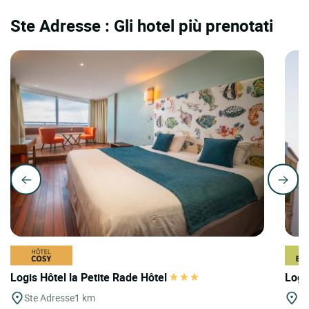
Ste Adresse : Gli hotel più prenotati
Logis Hôtel la Petite Rade Hôtel
Logi
Ste Adresse
1 km
St