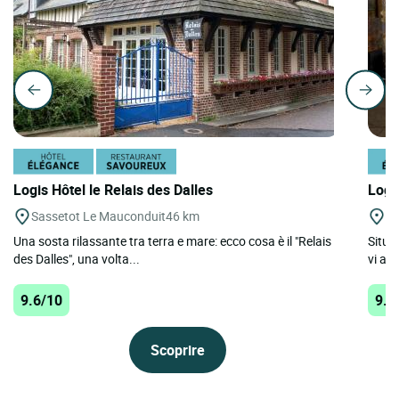
Logis Hôtel le Relais des Dalles
Logi
Sassetot Le Mauconduit
46 km
Po
Una sosta rilassante tra terra e mare: ecco cosa è il "Relais
Situa
des Dalles", una volta...
vi acc
9.6/10
9.5
Scoprire