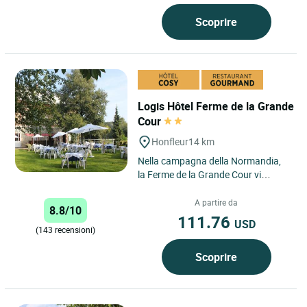
Scoprire
Logis Hôtel Ferme de la Grande
Cour
Honfleur
14 km
Nella campagna della Normandia,
la Ferme de la Grande Cour vi
accoglie nella calma e nel verde del
suo parco. Ristorante...
A partire da
8.8/10
111.76
USD
(143 recensioni)
Scoprire