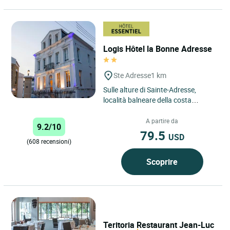
Logis Hôtel la Bonne Adresse
Ste Adresse
1 km
Sulle alture di Sainte-Adresse,
località balneare della costa
dell'Alabastro, a poche centinaia di
metri dalla famosa spiaggia...
A partire da
9.2/10
79.5
USD
(608 recensioni)
Scoprire
Teritoria Restaurant Jean-Luc