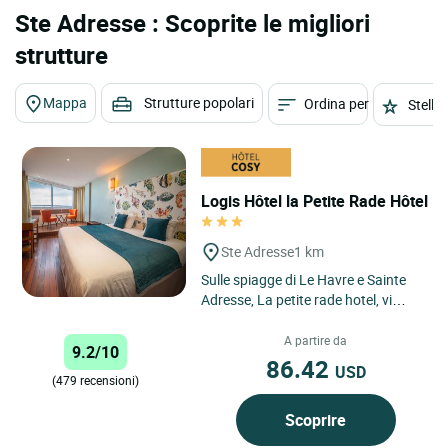
Ste Adresse : Scoprite le migliori
strutture
Mappa
Strutture popolari
Ordina per
Stelle
Logis Hôtel la Petite Rade Hôtel
Ste Adresse
1 km
Sulle spiagge di Le Havre e Sainte
Adresse, La petite rade hotel, vi
invita in una delle sue camere
progettate intorno a...
A partire da
9.2/10
86.42
USD
(479 recensioni)
Scoprire