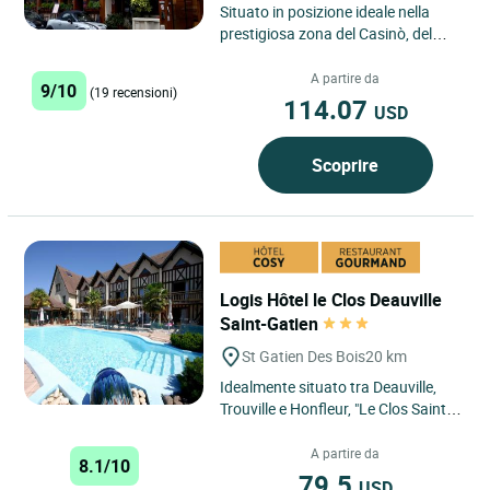
Situato in posizione ideale nella
prestigiosa zona del Casinò, del
lungomare e del CID (centro
congressi), nel cuore di...
A partire da
9/10
(19 recensioni)
114.07
USD
Scoprire
Logis Hôtel le Clos Deauville
Saint-Gatien
St Gatien Des Bois
20 km
Idealmente situato tra Deauville,
Trouville e Honfleur, "Le Clos Saint-
Gatien" vi offre un luogo privilegiato
e tranquillo,...
A partire da
8.1/10
79.5
USD