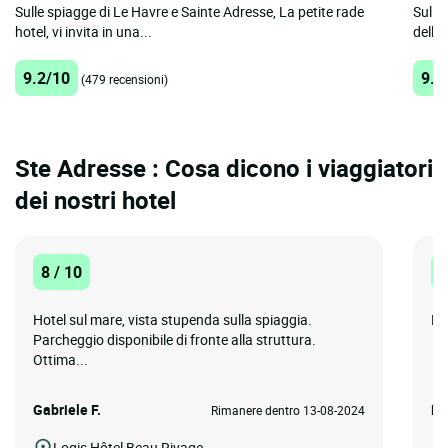
Sulle spiagge di Le Havre e Sainte Adresse, La petite rade
Sulle
hotel, vi invita in una...
dell'A
9.2/10
9.2
(479 recensioni)
Ste Adresse : Cosa dicono i viaggiatori
dei nostri hotel
8 / 10
8
Hotel sul mare, vista stupenda sulla spiaggia.
Da
Parcheggio disponibile di fronte alla struttura.
Ottima...
Gabriele F.
Ro
Rimanere dentro 13-08-2024
Logis Hôtel Beau Rivage