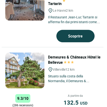
Tartarin
Le Havre
2 km
Il Restaurant Jean-Luc Tartarin si
afferma fin dai primi istanti come
un luogo profondamente radicato
nel suo territorio,...
Scoprire
Demeures & Châteaux Hôtel le
Bellevue
Villerville
12 km
Situato sulla costa della
Normandia, il Demeures &
Châteaux le Bellevue di Villerville
offre un ambiente eccezionale per...
A partire da
9.3/10
132.5
USD
(286 recensioni)