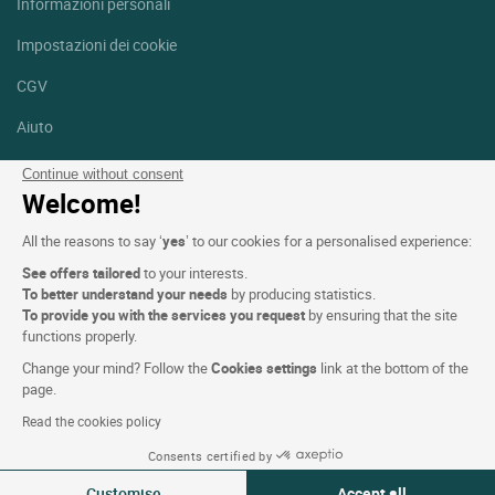
Informazioni personali
Impostazioni dei cookie
CGV
Aiuto
Mappa del sito
Continue without consent
Welcome!
Crediti fotografici
All the reasons to say ‘
yes
’ to our cookies for a personalised experience:
Seguici
See offers tailored
to your interests.
Facebook
Instagram
To better understand your needs
by producing statistics.
To provide you with the services you request
by ensuring that the site
functions properly.
Linkedin
Change your mind? Follow the
Cookies settings
link at the bottom of the
page.
Read the cookies policy
Consents certified by
Logis Hotels copyright © 2026 Tutti i diritti riservati - CGV. Powered
Customise
Accept all
by
SIWAY