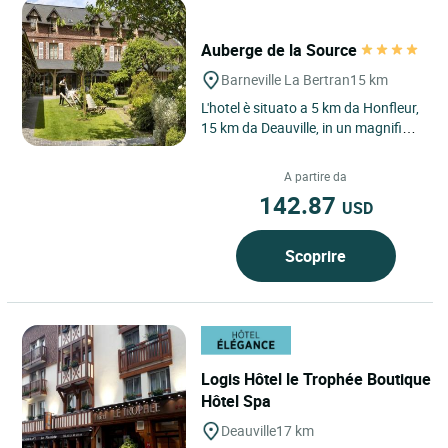
Auberge de la Source
Barneville La Bertran
15 km
L'hotel è situato a 5 km da Honfleur,
15 km da Deauville, in un magnifico
paesino vicino alla foresta. Potrete
apprezzare...
A partire da
142.87
USD
Scoprire
Logis Hôtel le Trophée Boutique
Hôtel Spa
Deauville
17 km