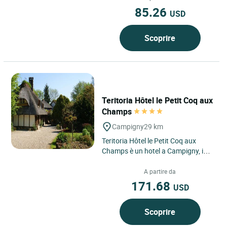
85.26
USD
Scoprire
Teritoria Hôtel le Petit Coq aux
Champs
Campigny
29 km
Teritoria Hôtel le Petit Coq aux
Champs è un hotel a Campigny, in
Normandia, situato nel
dipartimento dell’Eure, vicino...
A partire da
171.68
USD
Scoprire