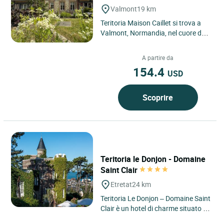
Valmont
19 km
Teritoria Maison Caillet si trova a
Valmont, Normandia, nel cuore del
Pays de Caux, in un villaggio
attraversato da un fiume...
A partire da
154.4
USD
Scoprire
Teritoria le Donjon - Domaine
Saint Clair
Etretat
24 km
Teritoria Le Donjon – Domaine Saint
Clair è un hotel di charme situato a
Étretat, in Normandia, a pochi