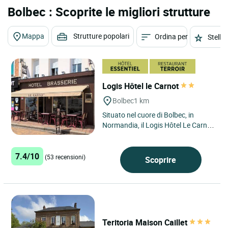
Bolbec : Scoprite le migliori strutture
Mappa
Strutture popolari
Ordina per
Stelle
Logis Hôtel le Carnot
Bolbec
1 km
Situato nel cuore di Bolbec, in
Normandia, il Logis Hôtel Le Carnot
gode di una posizione ideale per
partire alla scoperta...
7.4/10
(53 recensioni)
Scoprire
Teritoria Maison Caillet