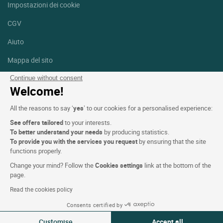
Impostazioni dei cookie
CGV
Aiuto
Mappa del sito
Crediti fotografici
Continue without consent
Welcome!
Seguici
All the reasons to say ‘
yes
’ to our cookies for a personalised experience:
Facebook
Instagram
See offers tailored
to your interests.
To better understand your needs
by producing statistics.
Linkedin
To provide you with the services you request
by ensuring that the site
functions properly.
Change your mind? Follow the
Cookies settings
link at the bottom of the
page.
Read the cookies policy
Logis Hotels copyright © 2026 Tutti i diritti riservati - CGV. Powered
Consents certified by
by
SIWAY
Customise
Accept all