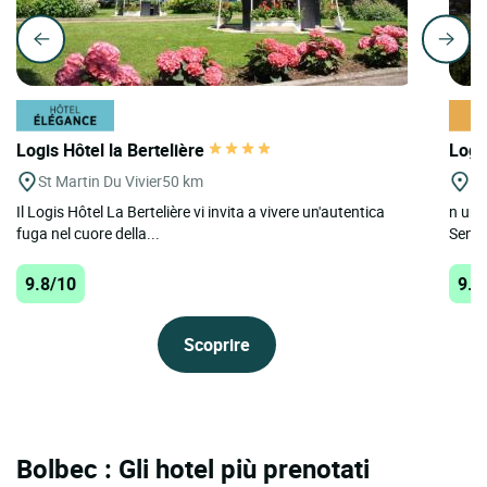
Logis Hôtel la Bertelière
Logi
St Martin Du Vivier
50 km
Ba
Il Logis Hôtel La Bertelière vi invita a vivere un'autentica
n un 
fuga nel cuore della...
Senna,
9.8/10
9.7
Scoprire
Bolbec : Gli hotel più prenotati