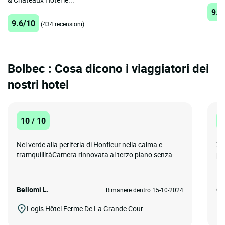
9.2
9.6/10
(434 recensioni)
Bolbec : Cosa dicono i viaggiatori dei
nostri hotel
10 / 10
1
Nel verde alla periferia di Honfleur nella calma e
Zo
tramquillitàCamera rinnovata al terzo piano senza...
pe
Bellomi L.
Gr
Rimanere dentro 15-10-2024
Logis Hôtel Ferme De La Grande Cour