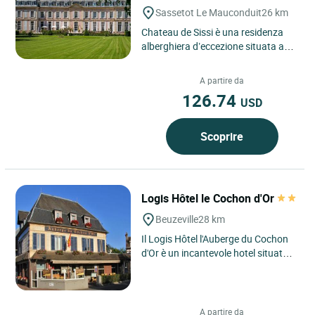
Sassetot Le Mauconduit
26 km
Chateau de Sissi è una residenza
alberghiera d’eccezione situata a
Sassetot‑le‑Mauconduit, in
Normandia, a circa quindici...
A partire da
126.74
USD
Scoprire
Logis Hôtel le Cochon d'Or
Beuzeville
28 km
Il Logis Hôtel l'Auberge du Cochon
d'Or è un incantevole hotel situato a
Beuzeville, nel cuore della
Normandia, a soli...
A partire da