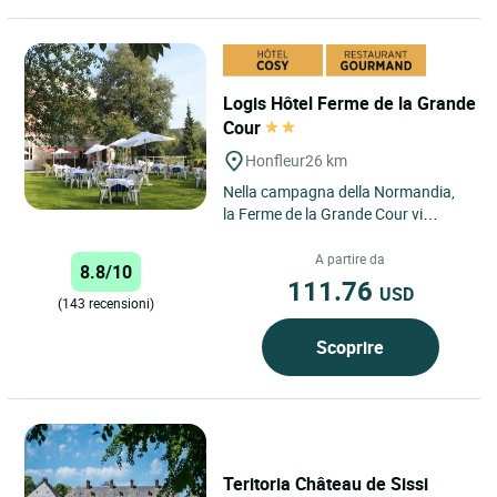
Logis Hôtel Ferme de la Grande
Cour
Honfleur
26 km
Nella campagna della Normandia,
la Ferme de la Grande Cour vi
accoglie nella calma e nel verde del
suo parco. Ristorante...
A partire da
8.8/10
111.76
USD
(143 recensioni)
Scoprire
Teritoria Château de Sissi