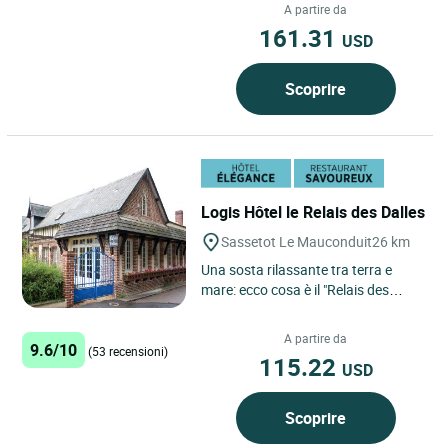
minuti dai celebri...
A partire da
161.31
USD
Scoprire
Logis Hôtel le Relais des Dalles
Sassetot Le Mauconduit
26 km
Una sosta rilassante tra terra e
mare: ecco cosa è il "Relais des
Dalles", una volta caffè
parrucchiere,poi trasformato...
A partire da
9.6/10
(53 recensioni)
115.22
USD
Scoprire