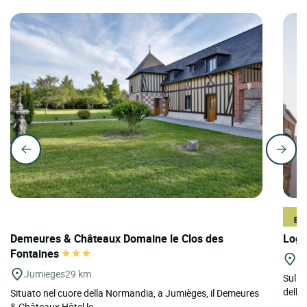
Demeures & Châteaux Domaine le Clos des
Logi
Fontaines
St
Jumieges
29 km
Sulle
dell'A
Situato nel cuore della Normandia, a Jumièges, il Demeures
& Châteaux Hôtel le...