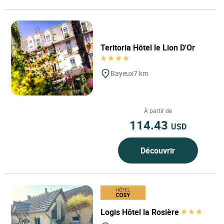
Teritoria Hôtel le Lion D'Or
Bayeux
7 km
À partir de
114.43
USD
Découvrir
Logis Hôtel la Rosière