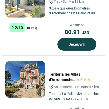
Tracy Sur Mer
13 km
Situé à quelques kilomètres
d’Arromanches-les-Bains et du
musée du Débarquement, L'hôtel La
Rosière dispose de 23...
À partir de
9.2/10
(48 avis)
80.91
USD
Découvrir
Teritoria les Villas
d'Arromanches
Arromanches Les Bains
16 km
Teritoria Les Villas d'Arromanches
est une maison de charme
contemporaine située à
Arromanches-les-Bains, en
À partir de