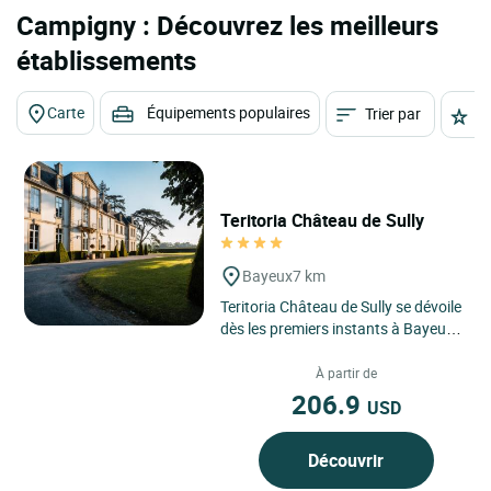
Campigny : Découvrez les meilleurs
établissements
Carte
Équipements populaires
Trier par
É
Teritoria Château de Sully
Bayeux
7 km
Teritoria Château de Sully se dévoile
dès les premiers instants à Bayeux,
en Normandie, dans un
environnement de campagne...
À partir de
206.9
USD
Découvrir