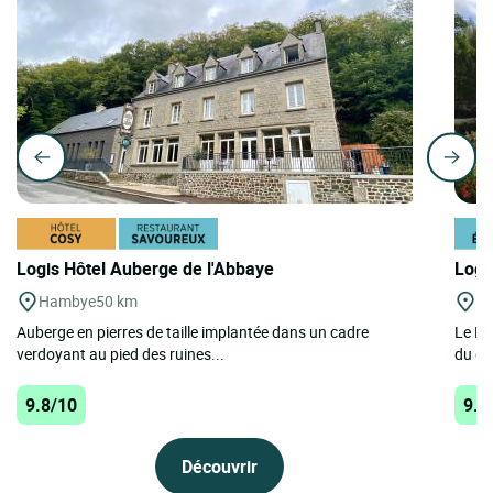
Logis Hôtel Auberge de l'Abbaye
Logi
Hambye
50 km
Cr
Auberge en pierres de taille implantée dans un cadre
Le Ma
verdoyant au pied des ruines...
du dé
9.8/10
9.8
Découvrir