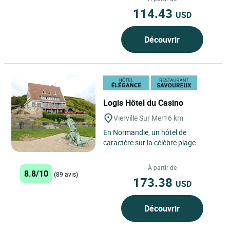
Normandie,...
114.43
USD
Découvrir
Logis Hôtel du Casino
Vierville Sur Mer
16 km
En Normandie, un hôtel de
caractère sur la célèbre plage
d’Omaha Beach C'est à moins d'une
heure de Caen sur l’une...
À partir de
8.8/10
(89 avis)
173.38
USD
Découvrir