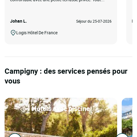
Johan L.
Re
Séjour du 25-07-2026
Logis Hôtel De France
Campigny : des services pensés pour
vous
Hôtels avec piscine