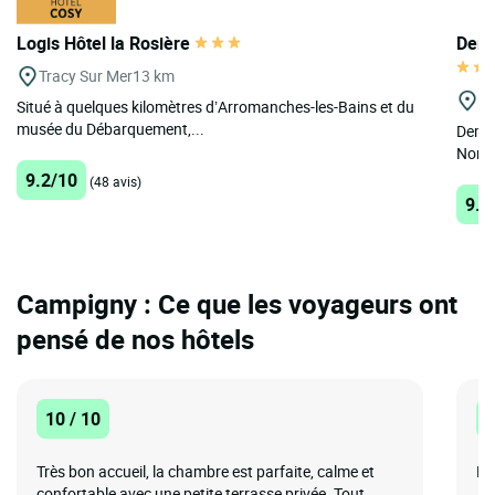
Logis Hôtel la Rosière
Deme
Tracy Sur Mer
13 km
Cr
Situé à quelques kilomètres d’Arromanches-les-Bains et du
musée du Débarquement,...
Demeu
Norma
9.2/10
(48 avis)
9.3
Campigny : Ce que les voyageurs ont
pensé de nos hôtels
10 / 10
8
Très bon accueil, la chambre est parfaite, calme et
Bo
confortable avec une petite terrasse privée. Tout...