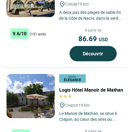
Creully
19 km
A deux pas des plages de sable fin
de la Côte de Nacre, dans la verdure
reposante, "l'Hostellerie Saint-
Martin" vous recevra...
À partir de
9.6/10
(151 avis)
86.69
USD
Découvrir
Logis Hôtel Manoir de Mathan
Crepon
19 km
Le Manoir de Mathan, se situe à
Crépon, au cœur des sites du
débarquement. Entre Caen, Bayeux
et à 5km d’Arromanches,...
À partir de