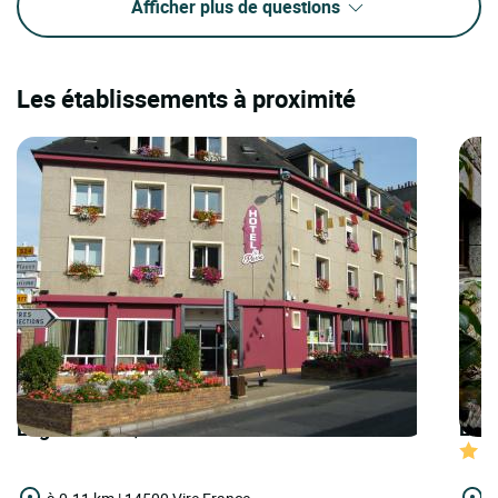
Afficher plus de questions
Les établissements à proximité
Logis Hôtels | Cit'Hotel Saint Pierre
Logi