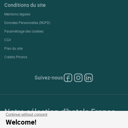
Conditions du site
Mentions légales
Données Personnelles (RGPD)
Paramétrage des cookies
CGV
Plan du site
Crédits Photos
Suivez-nous
Notre sélection d'hotels France
Continue without consent
et en Europe
Welcome!