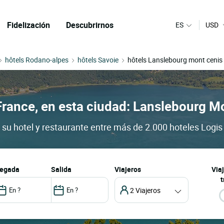
Fidelización
Descubrirnos
ES
USD
hôtels Rodano-alpes
hôtels Savoie
hôtels Lanslebourg mont cenis
France, en esta ciudad: Lanslebourg M
su hotel y restaurante entre más de 2.000 hoteles Logis 
llegada
salida
Viajeros
Via
t
2 Viajeros