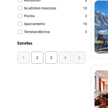
Restaurant
8
Se admiten mascotas
10
Piscina
2
Aparcamiento
10
Terminal eléctrica
5
Estrellas
1
2
3
4
5