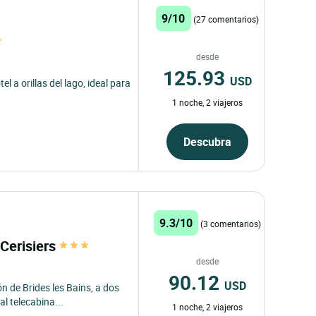
9/10
(27 comentarios)
desde
125.93
USD
el a orillas del lago, ideal para
1 noche, 2 viajeros
Descubra
9.3/10
(3 comentarios)
 Cerisiers
desde
90.12
USD
n de Brides les Bains, a dos
al telecabina...
1 noche, 2 viajeros