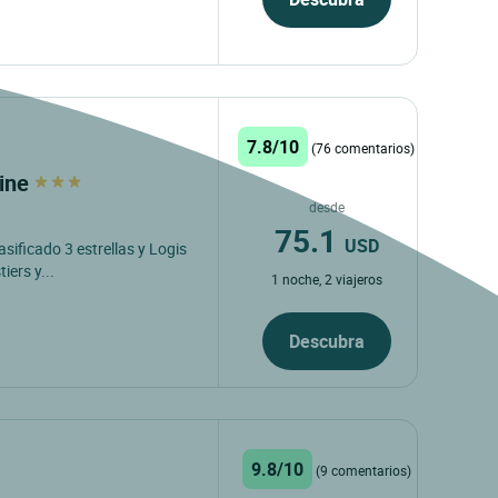
7.8/10
(76 comentarios)
line
desde
75.1
USD
asificado 3 estrellas y Logis
iers y...
1 noche, 2 viajeros
Descubra
9.8/10
(9 comentarios)