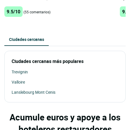
9.5/10
9.5
(55 comentarios)
Ciudades cercanas
Ciudades cercanas más populares
Trevignin
Valloire
Lanslebourg Mont Cenis
Acumule euros y apoye a los
hoteleros restauradores