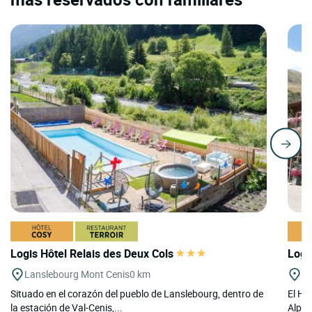
Logis Hôtel Relais des Deux Cols
Logi
Lanslebourg Mont Cenis
0 km
Va
Situado en el corazón del pueblo de Lanslebourg, dentro de
El Ho
la estación de Val-Cenis,...
Alpes