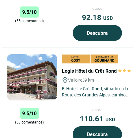
de Val-Cenis, en la Alta Maurienne
Vanoise, el Logis...
desde
9.5/10
92.18
USD
(55 comentarios)
Descubra
Logis Hôtel du Crêt Rond
Valloire
39 km
El Hotel Le Crêt Rond, situado en la
Route des Grandes Alpes, camino
legendario que une el lago Léman al
mar Mediterráneo,...
desde
9.5/10
110.61
USD
(58 comentarios)
Descubra