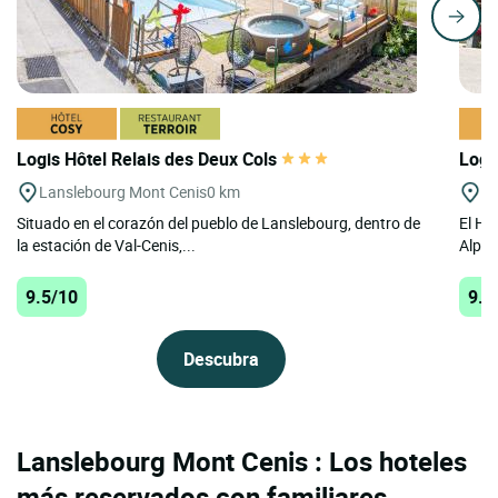
Logis Hôtel Relais des Deux Cols
Logi
Lanslebourg Mont Cenis
0 km
Va
Situado en el corazón del pueblo de Lanslebourg, dentro de
El Ho
la estación de Val-Cenis,...
Alpes
9.5/10
9.5
Descubra
Lanslebourg Mont Cenis : Los hoteles
más reservados con familiares