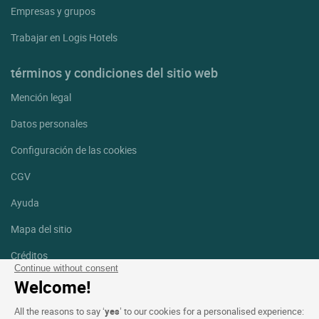
Empresas y grupos
Trabajar en Logis Hotels
términos y condiciones del sitio web
Mención legal
Datos personales
Configuración de las cookies
CGV
Ayuda
Mapa del sitio
Créditos
fotografías
Continue without consent
Welcome!
Síguenos
All the reasons to say ‘
yes
’ to our cookies for a personalised experience:
Facebook
Instagram