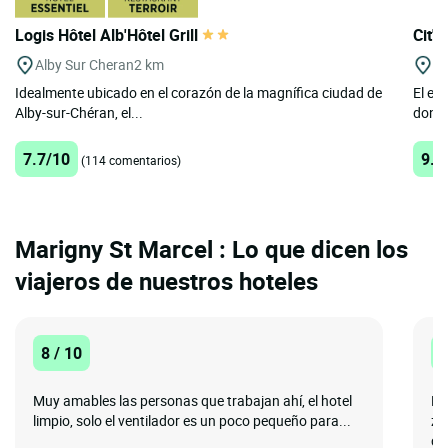
Logis Hôtel Alb'Hôtel Grill
Cit'
Alby Sur Cheran
2 km
A
Idealmente ubicado en el corazón de la magnífica ciudad de
El en
Alby-sur-Chéran, el...
donde
7.7/10
9.4
(114 comentarios)
Marigny St Marcel : Lo que dicen los
viajeros de nuestros hoteles
8 / 10
8
Muy amables las personas que trabajan ahí, el hotel
Bu
limpio, solo el ventilador es un poco pequeño para...
zo
co