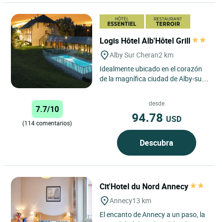
Logis Hôtel Alb'Hôtel Grill
Alby Sur Cheran
2 km
Idealmente ubicado en el corazón
de la magnífica ciudad de Alby-sur-
Chéran, el Logis Alb'hotel Grill en
Alby-sur-Chéran...
desde
7.7/10
94.78
USD
(114 comentarios)
Descubra
Cit'Hotel du Nord Annecy
Annecy
13 km
El encanto de Annecy a un paso, la