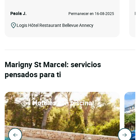
Paola J.
Mi
Permanecer en 16-08-2025
Logis Hôtel Restaurant Bellevue Annecy
Marigny St Marcel: servicios
pensados para ti
Hoteles con piscina