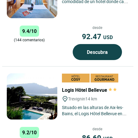
comodidad de un hotel donde cada
detalle cuenta. Con una ubicación
ideal en pleno centro...
desde
9.4/10
92.47
USD
(144 comentarios)
Descubra
Logis Hôtel Bellevue
Trevignin
14 km
Situado en las alturas de Aix-les-
Bains, el Logis Hôtel Bellevue en
Trévignin disfruta de una ubicación
privilegiada con...
desde
9.2/10
86.69