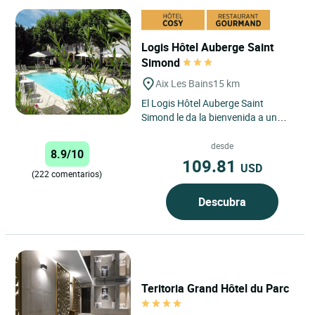
Logis Hôtel Auberge Saint
Simond
Aix Les Bains
15 km
El Logis Hôtel Auberge Saint
Simond le da la bienvenida a un
remanso de paz en el corazón de
Saboya. Este hotel de 3 estrellas...
desde
8.9/10
109.81
USD
(222 comentarios)
Descubra
Teritoria Grand Hôtel du Parc