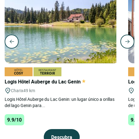
Logis Hôtel Auberge du Lac Genin
Logi
Charix
49 km
Le
Logis Hôtel Auberge du Lac Genin: un lugar único a orillas
Logis
del lago Genin para...
de un 
9.9/10
9.9
Descubra