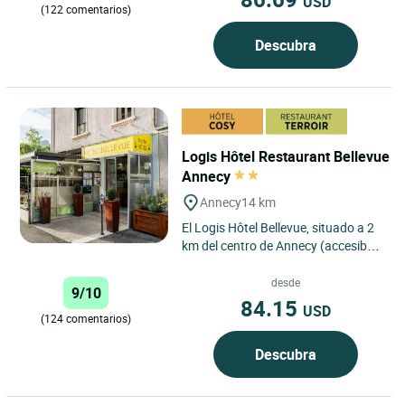
USD
(122 comentarios)
Descubra
Logis Hôtel Restaurant Bellevue
Annecy
Annecy
14 km
El Logis Hôtel Bellevue, situado a 2
km del centro de Annecy (accesible
a pie o en autobús (gratuito en julio
y agosto),...
desde
9/10
84.15
USD
(124 comentarios)
Descubra