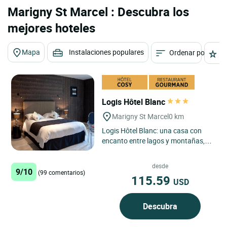
Marigny St Marcel : Descubra los
mejores hoteles
Mapa
Instalaciones populares
Ordenar por
E
Logis Hôtel Blanc
Marigny St Marcel
0 km
Logis Hôtel Blanc: una casa con
encanto entre lagos y montañas,
donde el confort, la gastronomía y
el descanso se combinan...
desde
9/10
(99 comentarios)
115.59
USD
Descubra