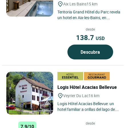
Aix Les Bains
15 km
Teritoria Grand Hôtel du Parc revela
un hotel en Aix-les-Bains, en
Saboya, en la región de Auvernia-
Ródano-Alpes, donde...
desde
138.7
USD
Descubra
Logis Hôtel Acacias Bellevue
Veyrier Du Lac
16 km
Logis Hôtel Acacias Bellevue: un
hotel familiar a orillas del lago de
Annecy, donde se combinan
naturaleza, autenticidad...
desde
7.9/10