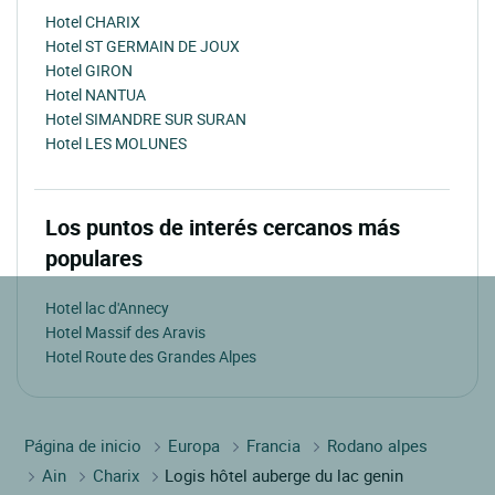
Hotel CHARIX
Hotel ST GERMAIN DE JOUX
Hotel GIRON
Hotel NANTUA
Hotel SIMANDRE SUR SURAN
Hotel LES MOLUNES
Los puntos de interés cercanos más
populares
Hotel lac d'Annecy
Hotel Massif des Aravis
Hotel Route des Grandes Alpes
Página de inicio
Europa
Francia
Rodano alpes
Ain
Charix
Logis hôtel auberge du lac genin