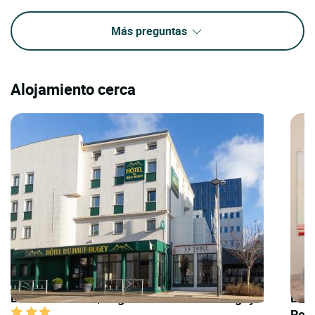
Más preguntas
Alojamiento cerca
LOGIS HOTELS | Logis Hôtel du Haut-Bugey
LOGI
Rey