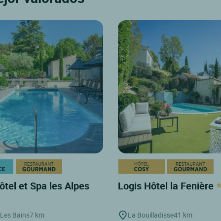
ôtel et Spa les Alpes
Logis Hôtel la Fenière
Les Bains
7 km
La Bouilladisse
41 km