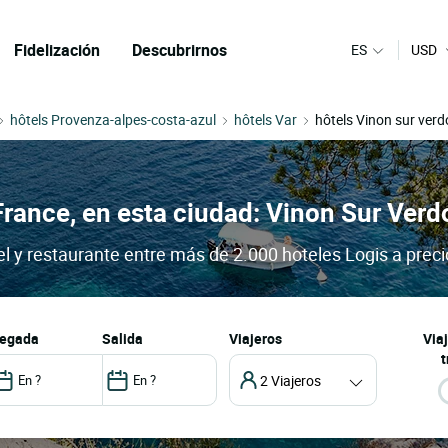
Fidelización
Descubrirnos
ES
USD
hôtels Provenza-alpes-costa-azul
hôtels Var
hôtels Vinon sur ver
France, en esta ciudad: Vinon Sur Verd
el y restaurante entre más de 2.000 hoteles Logis a preci
llegada
salida
Viajeros
Via
t
2 Viajeros