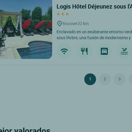
Logis Hôtel Déjeunez sous l
Rousset
32 km
Enclavado en un exuberante entorno verde
sous l'Arbre, una fusión de modernismo y t
1
2
3
ejor valorados