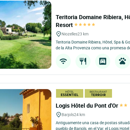
Teritoria Domaine Ribiera, H
Resort
Niozelles
23 km
Teritoria Domaine Ribiera, Hôtel, Spa & Go
de la Alta Provenza como una promesa de
Logis Hôtel du Pont d'Or
Barjols
24 km
Antiguamente una casa de postas situada
pueblo de Barjols, en el Var, el Logis Hotel