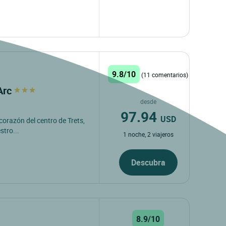
9.8/10
(11 comentarios)
'Arc
desde
97.94
USD
 corazón del centro de Trets,
stro...
1 noche, 2 viajeros
Descubra
8.9/10