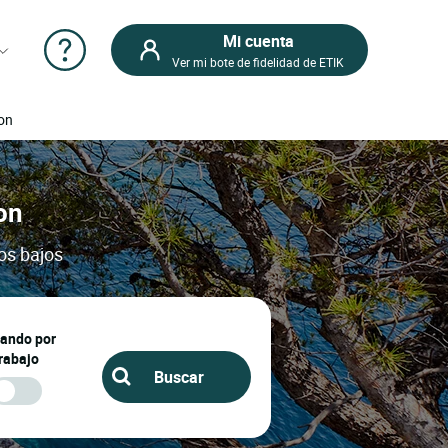
Mi cuenta
Ver mi bote de fidelidad de ETIK
don
on
os bajos
jando por
rabajo