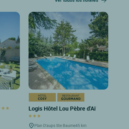
Ver todos los hoteles
Logis Hôtel Lou Pèbre d'Aï
Plan D'aups Ste Baume
45 km