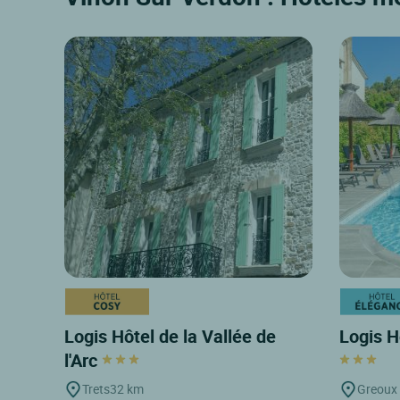
Logis Hôtel de la Vallée de
Logis H
l'Arc
Trets
32 km
Greoux 