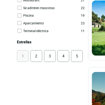
Restaurant
27
Se admiten mascotas
22
Piscina
19
Aparcamiento
23
Terminal eléctrica
11
Estrellas
1
2
3
4
5