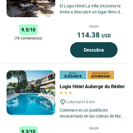
El Logis Hôtel La Villa Victorine te
invita a descubrir un lugar lleno de
encanto en el corazón de la Costa
Azul, donde...
desde
9.5/10
114.38
USD
(76 comentarios)
Descubra
Logis Hôtel Auberge du Rédier
Colomars
14 km
Colomars es un pueblecito
encaramado en las colinas de Niza,
que ofrece un panorama admirable
del mediterráneo y de los...
desde
9.3/10