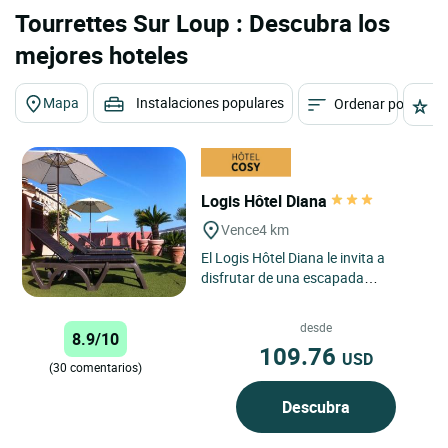
Tourrettes Sur Loup : Descubra los
mejores hoteles
Mapa
Instalaciones populares
Ordenar por
E
Logis Hôtel Diana
Vence
4 km
El Logis Hôtel Diana le invita a
disfrutar de una escapada
luminosa en el corazón de
Provenza-Alpes-Costa Azul, en un
desde
8.9/10
hotel...
109.76
USD
(30 comentarios)
Descubra