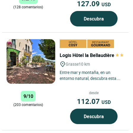
127.09
USD
(128 comentarios)
Descubra
Logis Hôtel la Bellaudière
Grasse
10 km
Entre mar y montaña, en un
entorno natural, descubra esta
casa solariega del siglo XIX donde
se alojaron Gérard Philipe,...
desde
9/10
112.07
USD
(203 comentarios)
Descubra