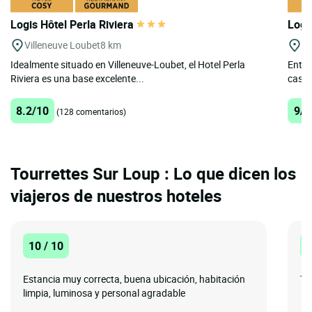
Logis Hôtel Perla Riviera
Logi
Villeneuve Loubet
8 km
Gr
Idealmente situado en Villeneuve-Loubet, el Hotel Perla
Entre
Riviera es una base excelente...
casa s
8.2/10
9/1
(128 comentarios)
Tourrettes Sur Loup : Lo que dicen los
viajeros de nuestros hoteles
10 / 10
8
Estancia muy correcta, buena ubicación, habitación
To
limpia, luminosa y personal agradable