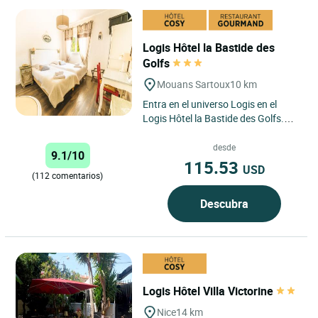
Logis Hôtel la Bastide des
Golfs
Mouans Sartoux
10 km
Entra en el universo Logis en el
Logis Hôtel la Bastide des Golfs.
Célia y Nicolás estarán encantados
de recibirlos...
desde
9.1/10
115.53
USD
(112 comentarios)
Descubra
Logis Hôtel Villa Victorine
Nice
14 km