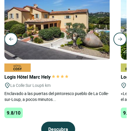
Logis Hôtel Marc Hely
Logi
La Colle Sur Loup
6 km
Tr
Enclavado a las puertas del pintoresco pueblo de La Colle-
«Le V
sur-Loup, a pocos minutos...
el alt
9.8/10
9.7
Descubra