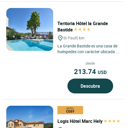
Teritoria Hôtel la Grande
Bastide
St Paul
5 km
La Grande Bastide es una casa de
huéspedes con carácter ubicada en
Saint-Paul de Vence, en la región de
Provenza-Alpes-Costa...
desde
213.74
USD
Descubra
Logis Hôtel Marc Hely