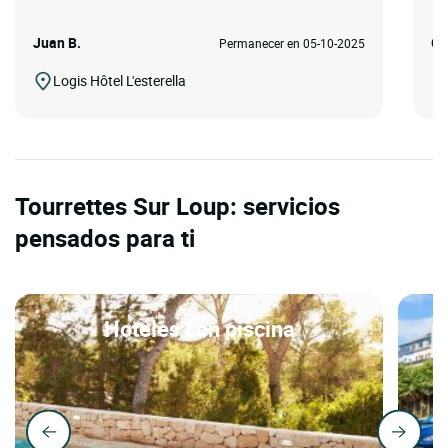
Juan B.
Go
Permanecer en 05-10-2025
Logis Hôtel L'esterella
Tourrettes Sur Loup: servicios
pensados para ti
Hoteles con piscina