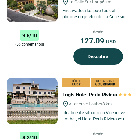
La Colle Sur Loup
6 km
Enclavado a las puertas del
pintoresco pueblo de La Colle-sur-
Loup, a pocos minutos de Saint-
Paul-de-Vence, el Logis Hôtel...
desde
9.8/10
127.09
USD
(56 comentarios)
Descubra
Logis Hôtel Perla Riviera
Villeneuve Loubet
8 km
Idealmente situado en Villeneuve-
Loubet, el Hotel Perla Riviera es una
base excelente para explorar esta
dinámica ciudad...
desde
8.2/10