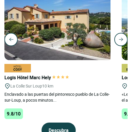
Logis Hôtel Marc Hely
Logi
La Colle Sur Loup
10 km
Tr
Enclavado a las puertas del pintoresco pueblo de La Colle-
«Le V
sur-Loup, a pocos minutos...
el alt
9.8/10
9.7
Descubra