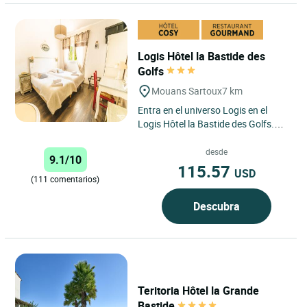
Logis Hôtel la Bastide des
Golfs
Mouans Sartoux
7 km
Entra en el universo Logis en el
Logis Hôtel la Bastide des Golfs.
Célia y Nicolás estarán encantados
de recibirlos...
desde
9.1/10
115.57
USD
(111 comentarios)
Descubra
Teritoria Hôtel la Grande
Bastide