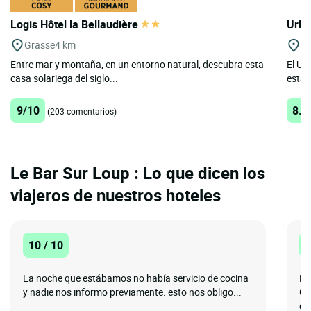
Logis Hôtel la Bellaudière
Urba
Grasse
4 km
Mo
Entre mar y montaña, en un entorno natural, descubra esta
El Ur
casa solariega del siglo...
estab
9/10
8.6
(203 comentarios)
Le Bar Sur Loup : Lo que dicen los
viajeros de nuestros hoteles
10 / 10
1
La noche que estábamos no había servicio de cocina
Ma
y nadie nos informo previamente. esto nos obligo...
Gr
de