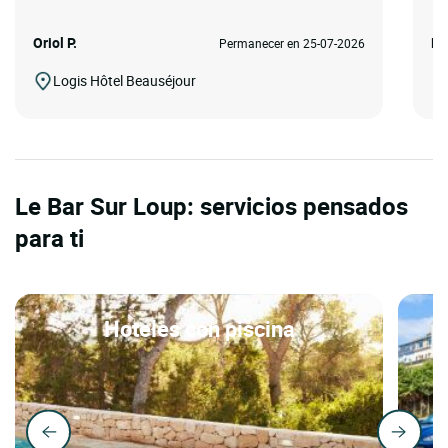
Oriol P.
Lo
Permanecer en 25-07-2026
Logis Hôtel Beauséjour
Le Bar Sur Loup: servicios pensados
para ti
Hoteles con piscina