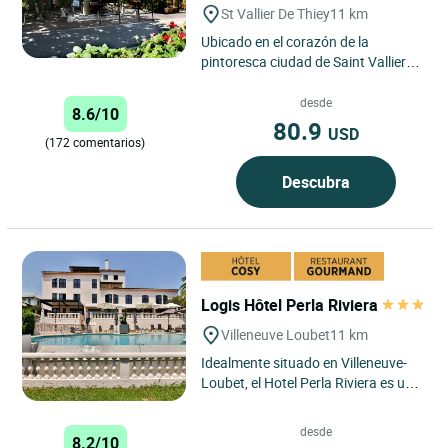
St Vallier De Thiey
11 km
Ubicado en el corazón de la
pintoresca ciudad de Saint Vallier
de Thiey, a 780 metros de altitud, el
Logis Hôtel le Relais...
desde
8.6/10
80.9
USD
(172 comentarios)
Descubra
Logis Hôtel Perla Riviera
Villeneuve Loubet
11 km
Idealmente situado en Villeneuve-
Loubet, el Hotel Perla Riviera es una
base excelente para explorar esta
dinámica ciudad...
desde
8.2/10