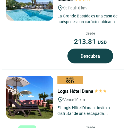
St Paul
10 km
La Grande Bastide es una casa de
huéspedes con carácter ubicada en
Saint-Paul de Vence, en la región de
Provenza-Alpes-Costa...
desde
213.81
USD
Descubra
Logis Hôtel Diana
Vence
10 km
El Logis Hôtel Diana le invita a
disfrutar de una escapada
luminosa en el corazón de
Provenza-Alpes-Costa Azul, en un
desde