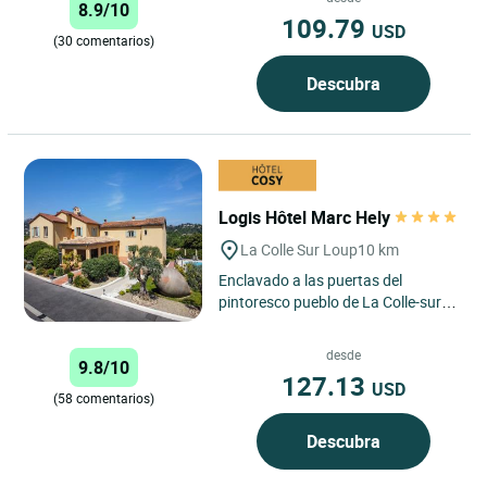
8.9/10
hotel...
109.79
USD
(30 comentarios)
Descubra
Logis Hôtel Marc Hely
La Colle Sur Loup
10 km
Enclavado a las puertas del
pintoresco pueblo de La Colle-sur-
Loup, a pocos minutos de Saint-
Paul-de-Vence, el Logis Hôtel...
desde
9.8/10
127.13
USD
(58 comentarios)
Descubra