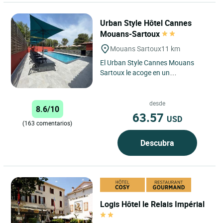
Urban Style Hôtel Cannes
Mouans-Sartoux
Mouans Sartoux
11 km
El Urban Style Cannes Mouans
Sartoux le acoge en un
establecimiento moderno y estético
en un entorno arbolado de una
zona...
desde
8.6/10
63.57
USD
(163 comentarios)
Descubra
Logis Hôtel le Relais Impérial