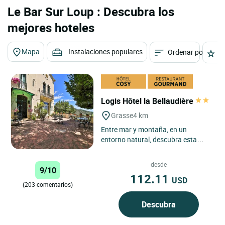
Le Bar Sur Loup : Descubra los
mejores hoteles
Mapa
Instalaciones populares
Ordenar por
E
Logis Hôtel la Bellaudière
Grasse
4 km
Entre mar y montaña, en un
entorno natural, descubra esta
casa solariega del siglo XIX donde
se alojaron Gérard Philipe,...
desde
9/10
112.11
USD
(203 comentarios)
Descubra