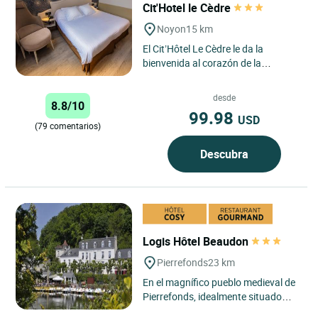
Cit'Hotel le Cèdre
Noyon
15 km
El Cit’Hôtel Le Cèdre le da la
bienvenida al corazón de la
encantadora ciudad de Noyon, en
la región de Hauts-de-France,...
desde
8.8/10
99.98
USD
(79 comentarios)
Descubra
Logis Hôtel Beaudon
Pierrefonds
23 km
En el magnífico pueblo medieval de
Pierrefonds, idealmente situado
frente al lago y el famoso castillo, el