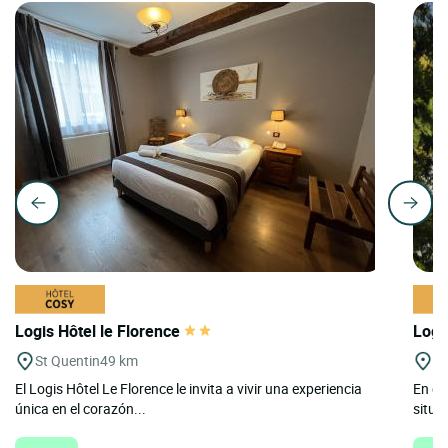
Logis Hôtel le Florence
Logi
St Quentin
49 km
Pi
El Logis Hôtel Le Florence le invita a vivir una experiencia
En el
única en el corazón...
situad