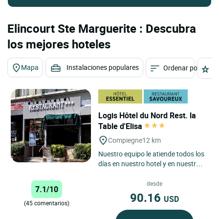
Elincourt Ste Marguerite : Descubra
los mejores hoteles
Mapa
Instalaciones populares
Ordenar por
E
Logis Hôtel du Nord Rest. la
Table d'Elisa
Compiegne
12 km
Nuestro equipo le atiende todos los
días en nuestro hotel y en nuestro
restaurante gastronómico con sus
especialidades...
desde
7.1/10
90.16
USD
(45 comentarios)