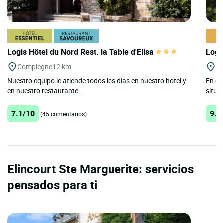
Logis Hôtel du Nord Rest. la Table d'Elisa
Logi
Compiegne
12 km
Pi
Nuestro equipo le atiende todos los días en nuestro hotel y
En el
en nuestro restaurante...
situad
7.1/10
9.5
(45 comentarios)
Elincourt Ste Marguerite: servicios
pensados para ti