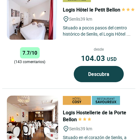
Logis Hôtel le Petit Bellon
Senlis
39 km
Situado a pocos pasos del centro
histórico de Senlis, el Logis Hôtel Le
Petit Bellon goza de una ubicación
ideal para...
desde
7.7/10
104.03
USD
(143 comentarios)
Descubra
Logis Hostellerie de la Porte
Bellon
Senlis
39 km
Situado en el corazón de Senlis, a