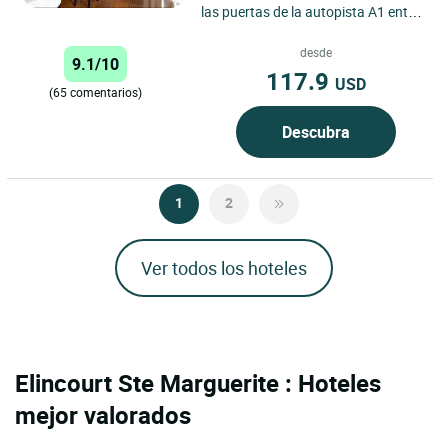
las puertas de la autopista A1 entre
París y Lille, el Logis Hotel de la
Porte Bellon...
desde
9.1/10
117.9
USD
(65 comentarios)
Descubra
1
2
Ver todos los hoteles
Elincourt Ste Marguerite : Hoteles
mejor valorados