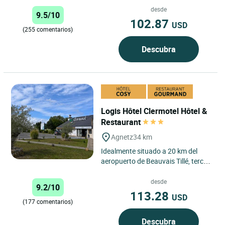
Logis Hôtel...
desde
9.5/10
102.87
USD
(255 comentarios)
Descubra
Logis Hôtel Clermotel Hôtel &
Restaurant
Agnetz
34 km
Idealmente situado a 20 km del
aeropuerto de Beauvais Tillé, tercer
aeropuerto de París, verdadera
puerta de entrada a...
desde
9.2/10
113.28
USD
(177 comentarios)
Descubra