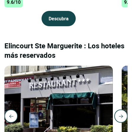
9.6/10
9.5
Descubra
Elincourt Ste Marguerite : Los hoteles
más reservados