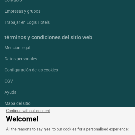
Empresas y grupos
Trabajar en Logis Hotels
términos y condiciones del sitio web
Mención legal
Datos personales
Configuración de las cookies
CGV
Ayuda
Mapa del sitio
Continue without consent
Créditos
Welcome!
fotografías
All the reasons to say ‘
yes
’ to our cookies for a personalised experience:
Síguenos