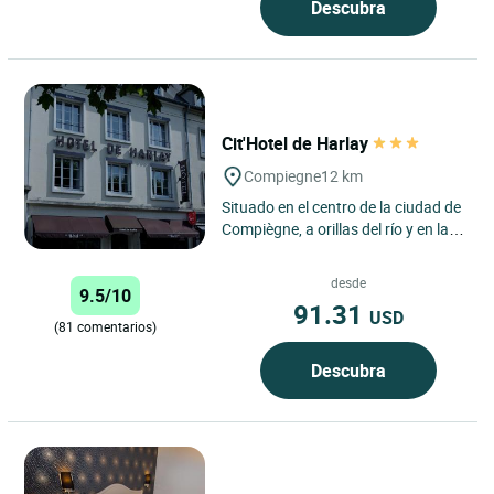
Descubra
Cit'Hotel de Harlay
Compiegne
12 km
Situado en el centro de la ciudad de
Compiègne, a orillas del río y en las
inmediaciones de la estación de
tren (5 minutos...
desde
9.5/10
91.31
USD
(81 comentarios)
Descubra