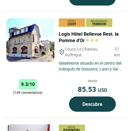
Logis Hôtel Bellevue Rest. la
Pomme d'Or
Coucy Le Chateau
37
Auffrique
km
Idealmente situado en el centro del
triángulo de Soissons, Laon y Saint-
Quentin, Le Bellevue, Hôtel Logis,
un remanso de...
desde
9.3/10
85.53
USD
(149 comentarios)
Descubra