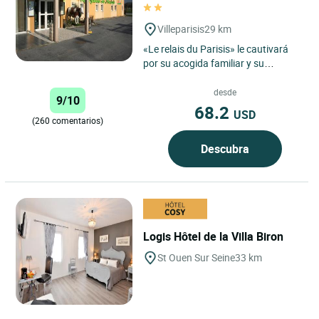
Villeparisis
29 km
«Le relais du Parisis» le cautivará
por su acogida familiar y su
tranquilidad, que le permitirán un
verdadero descanso....
desde
9/10
68.2
USD
(260 comentarios)
Descubra
Logis Hôtel de la Villa Biron
St Ouen Sur Seine
33 km