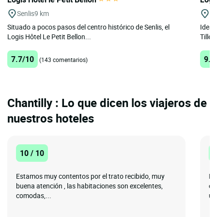
Senlis
9 km
Ag
Situado a pocos pasos del centro histórico de Senlis, el
Ideal
Logis Hôtel Le Petit Bellon...
Tillé,
7.7/10
9.2
(143 comentarios)
Chantilly : Lo que dicen los viajeros de
nuestros hoteles
10 / 10
1
Estamos muy contentos por el trato recibido, muy
Me
buena atención , las habitaciones son excelentes,
ce
comodas,...
ub