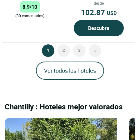
desde
8.9/10
102.87
USD
(30 comentarios)
Descubra
1
2
3
Ver todos los hoteles
Chantilly : Hoteles mejor valorados