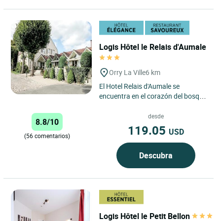
Logis Hôtel le Relais d'Aumale
Orry La Ville
6 km
El Hotel Relais d'Aumale se
encuentra en el corazón del bosque
de Chantilly, entre los muros del
antiguo coto de caza del...
desde
8.8/10
119.05
USD
(56 comentarios)
Descubra
Logis Hôtel le Petit Bellon