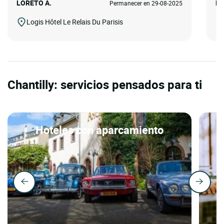
LORETO A.
MA
Permanecer en 29-08-2025
Logis Hôtel Le Relais Du Parisis
Chantilly: servicios pensados para ti
Hoteles con aparcamiento