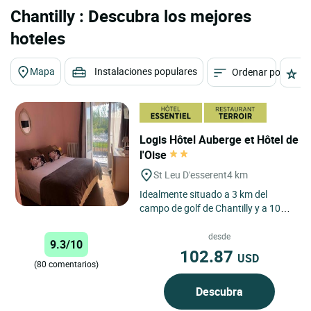
Chantilly : Descubra los mejores
hoteles
Mapa
Instalaciones populares
Ordenar por
E
Logis Hôtel Auberge et Hôtel de
l'Oise
St Leu D'esserent
4 km
Idealmente situado a 3 km del
campo de golf de Chantilly y a 10
km del centro de Creil. Nuestro
establecimiento está muy...
desde
9.3/10
102.87
USD
(80 comentarios)
Descubra