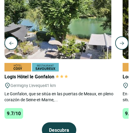
Logis Hôtel le Gonfalon
Logi
Germigny L'eveque
41 km
Pi
Le Gonfalon, que se sitúa en las puertas de Meaux, en pleno
En el
corazón de Seine-et-Marne,...
situad
9.7/10
9.5
Descubra