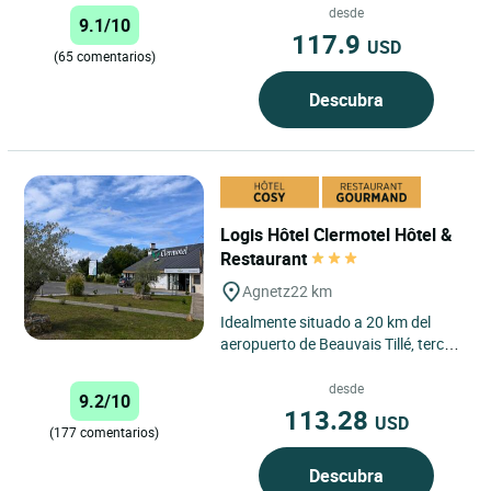
Porte Bellon...
desde
9.1/10
117.9
USD
(65 comentarios)
Descubra
Logis Hôtel Clermotel Hôtel &
Restaurant
Agnetz
22 km
Idealmente situado a 20 km del
aeropuerto de Beauvais Tillé, tercer
aeropuerto de París, verdadera
puerta de entrada a...
desde
9.2/10
113.28
USD
(177 comentarios)
Descubra