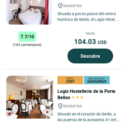
Senlis
9 km
Situado a pocos pasos del centro
histórico de Senlis, el Logis Hôtel Le
Petit Bellon goza de una ubicación
ideal para...
desde
7.7/10
104.03
USD
(143 comentarios)
Descubra
Logis Hostellerie de la Porte
Bellon
Senlis
9 km
Situado en el corazón de Senlis, a
las puertas de la autopista A1 entre
París y Lille, el Logis Hotel de la