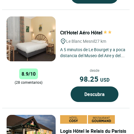
Cit'Hotel Aéro Hôtel
Le Blanc Mesnil
27 km
A 5 minutos de Le Bourget y a poca
distancia del Museo del Aire y del
Espacio (Museo, Parque de la Expo
y aeropuerto), a...
desde
8.9/10
98.25
USD
(28 comentarios)
Descubra
Logis Hôtel le Relais du Parisis