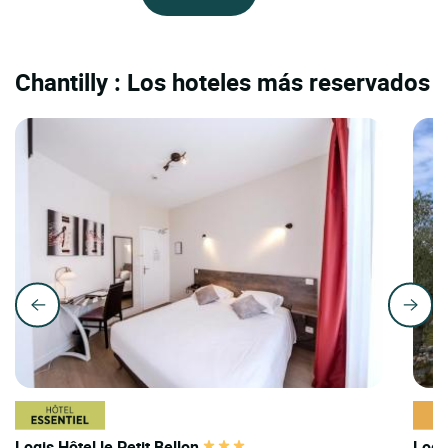
Chantilly : Los hoteles más reservados
Logis Hôtel le Petit Bellon
Logi