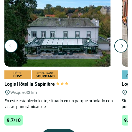
Logis Hôtel la Sapinière
Logi
Wisques
33 km
Mo
En este establecimiento, situado en un parque arbolado con
Situa
vistas panorámicas de...
puebl
9.7/10
9.6