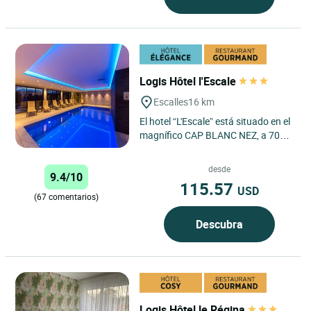
Logis Hôtel l'Escale
Escalles
16 km
El hotel “L'Escale” está situado en el
magnífico CAP BLANC NEZ, a 700
metros del mar. El establecimiento
se divide...
desde
9.4/10
115.57
USD
(67 comentarios)
Descubra
Logis Hôtel le Régina