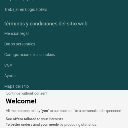
Trabajar en Logis Hotels
términos y condiciones del sitio web
Mención legal
Datos personales
Configuración de las cookies
CGV
Ayuda
Mapa del sitio
Continue without consent
Créditos
Welcome!
fotografías
All the reasons to say ‘
yes
’ to our cookies for a personalised experience:
Síguenos
See offers tailored
to your interests.
Facebook
Instagram
To better understand your needs
by producing statistics.