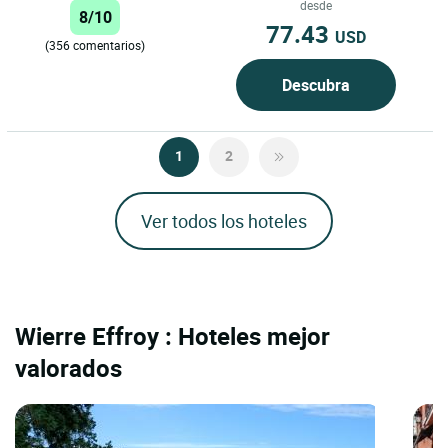
desde
8/10
77.43
USD
(356 comentarios)
Descubra
1
2
Ver todos los hoteles
Wierre Effroy : Hoteles mejor
valorados