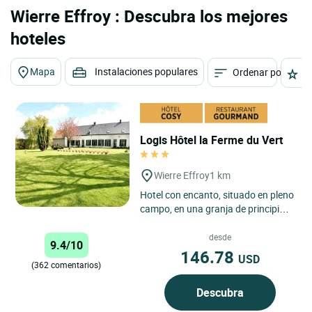
Wierre Effroy : Descubra los mejores
hoteles
Mapa
Instalaciones populares
Ordenar por
E
Logis Hôtel la Ferme du Vert
Wierre Effroy
1 km
Hotel con encanto, situado en pleno
campo, en una granja de principios
del siglo XIX. Fabricación artesanal
de quesos en...
desde
9.4/10
146.78
USD
(362 comentarios)
Descubra