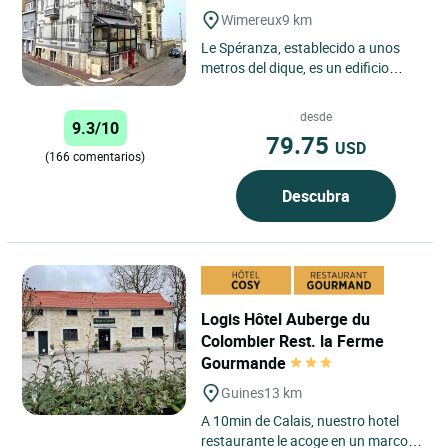
Wimereux
9 km
Le Spéranza, establecido a unos
metros del dique, es un edificio
anglonormando de 1840. Le
acogemos de manera cálida y...
desde
9.3/10
79.75
USD
(166 comentarios)
Descubra
Logis Hôtel Auberge du
Colombier Rest. la Ferme
Gourmande
Guines
13 km
A 10min de Calais, nuestro hotel
restaurante le acoge en un marco