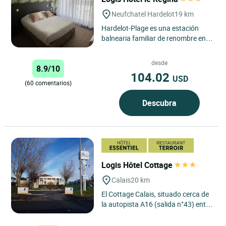
Neufchatel Hardelot
19 km
Hardelot-Plage es una estación
balnearia familiar de renombre en el
Paso de Calais, un remanso de paz
y vegetación. El...
desde
8.9/10
104.02
USD
(60 comentarios)
Descubra
Logis Hôtel Cottage
Calais
20 km
El Cottage Calais, situado cerca de
la autopista A16 (salida n°43) entre
el Eurotúnel y los ferries, le acoge
para para...