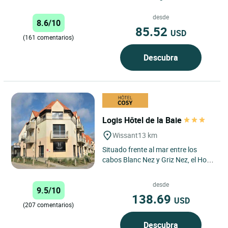
agradable y simpático. En la
tranquilidad de una antigua...
desde
8.6/10
85.52
USD
(161 comentarios)
Descubra
Logis Hôtel de la Baie
Wissant
13 km
Situado frente al mar entre los
cabos Blanc Nez y Griz Nez, el Hotel
de la Baie de Wissant les recibirá
durante todo el...
desde
9.5/10
138.69
USD
(207 comentarios)
Descubra