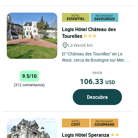
Logis Hôtel Château des
Tourelles
Le Wast
6 km
El “Château des Tourelles” en Le
Wast, cerca de Boulogne sur Mer, le
recibe para una estancia turística o
de negocios...
desde
9.5/10
106.33
USD
(312 comentarios)
Descubra
Logis Hôtel Speranza