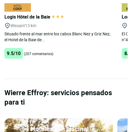
Logis Hôtel de la Baie
Logi
Wissant
13 km
Ca
Situado frente al mar entre los cabos Blanc Nez y Griz Nez,
El Co
el Hotel de la Baie de...
n°43) 
9.5/10
8/1
(207 comentarios)
Wierre Effroy: servicios pensados
para ti
Hoteles con piscina