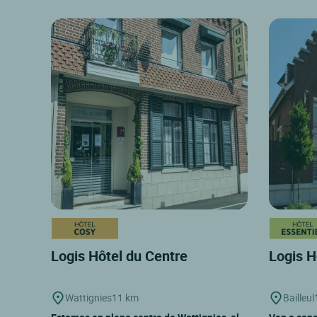
Logis Hôtel du Centre
Logis H
Wattignies
11 km
Bailleul