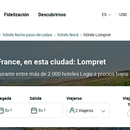
Fidelización
Descubrirnos
ES
USD
hôtels Norte-paso-de-calais
hôtels Nord
hôtels Lompret
France, en esta ciudad: Lompret
aurante entre más de 2.000 hoteles Logis a precios bajos
llegada
salida
Viajeros
Via
t
2 Viajeros