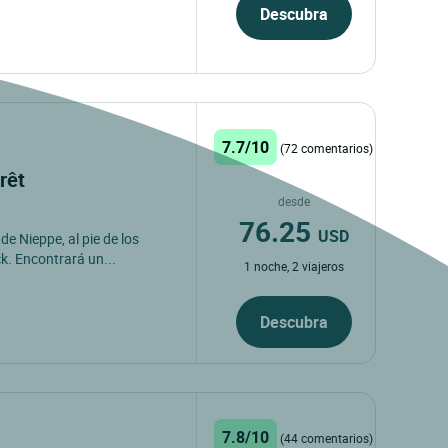
Descubra
7.7/10
(72 comentarios)
orêt
desde
76.25
USD
e Nieppe, al pie de los
. Encontrará un...
1 noche, 2 viajeros
Descubra
7.8/10
(44 comentarios)