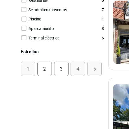
Restaurant
6
Se admiten mascotas
7
Piscina
1
Aparcamiento
8
Terminal eléctrica
6
Estrellas
1
2
3
4
5