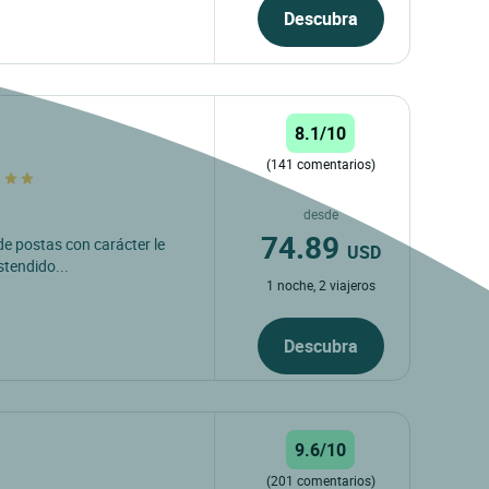
Descubra
8.1/10
(141 comentarios)
e
desde
74.89
 de postas con carácter le
USD
stendido...
1 noche, 2 viajeros
Descubra
9.6/10
(201 comentarios)