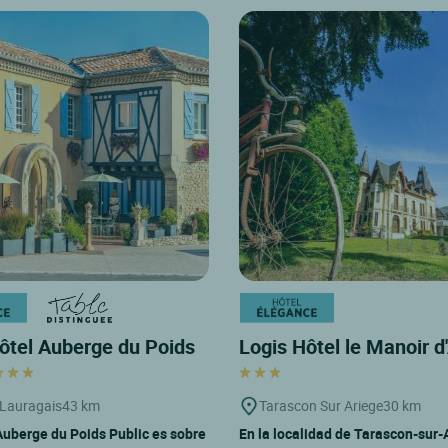
ôtel Auberge du Poids
Logis Hôtel le Manoir 
x Lauragais
43 km
Tarascon Sur Ariege
30 km
'Auberge du Poids Public es sobre
En la localidad de Tarascon-sur-