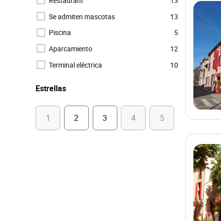
Restaurant
13
Se admiten mascotas
13
Piscina
5
Aparcamiento
12
Terminal eléctrica
10
Estrellas
1
2
3
4
5