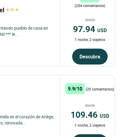
(204 comentarios)
tel
desde
97.94
cantando pueblo de casa en
USD
l *** le...
1 noche, 2 viajeros
Descubra
9.9/10
(20 comentarios)
desde
109.46
USD
enida en el corazón de Ariège,
o, renovada...
1 noche, 2 viajeros