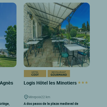
d'Agnès
Logis Hôtel les Minotiers
Mirepoix
22 km
Ariège,
A dos pasos de la plaza medieval de