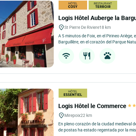
Logis Hôtel Auberge la Bargu
St Pierre De Riviere
18 km
A 5 minutos de Foix, en el Pirineo Ariège, 
Barguillère, en el corazón del Parque Natu
Logis Hôtel le Commerce
Mirepoix
22 km
En pleno corazón de la ciudad medieval d
de postas ha estado regentada por la mis