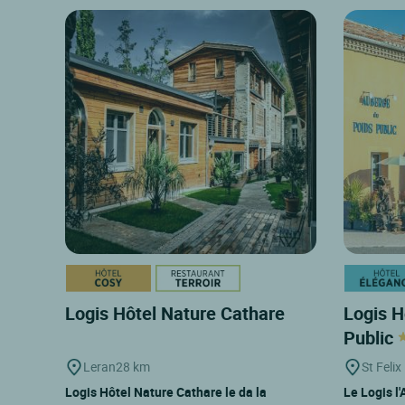
Logis Hôtel Nature Cathare
Logis H
Public
Leran
28 km
St Feli
Logis Hôtel Nature Cathare le da la
Le Logis l