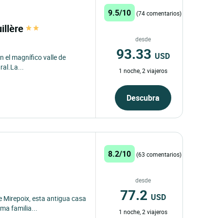
9.5/10
(74 comentarios)
illère
desde
93.33
USD
en el magnífico valle de
ral.La...
1 noche, 2 viajeros
Descubra
8.2/10
(63 comentarios)
desde
77.2
USD
e Mirepoix, esta antigua casa
ma familia...
1 noche, 2 viajeros