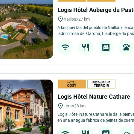
Logis Hôtel Auberge du Pas
Nailloux
27 km
A las puertas del pueblo de Nailloux, en
ladrillo rosa del Garona, L’auberge du paste
Logis Hôtel Nature Cathare
Leran
28 km
Logis Hôtel Nature Cathare le da la bienv
en una antigua fábrica de peines de cuern