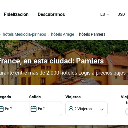
Fidelización
Descubrirnos
ES
USD
hôtels Mediodia-pirineos
hôtels Ariege
hôtels Pamiers
France, en esta ciudad: Pamiers
aurante entre más de 2.000 hoteles Logis a precios bajos
llegada
salida
Viajeros
Via
t
2 Viajeros