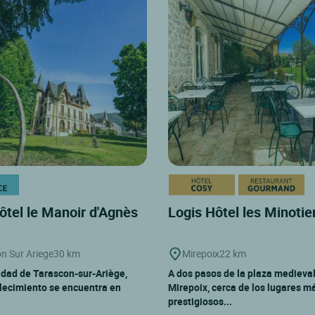
ôtel le Manoir d'Agnès
Logis Hôtel les Minotie
n Sur Ariege
30 km
Mirepoix
22 km
lidad de Tarascon-sur-Ariège,
A dos pasos de la plaza medieva
lecimiento se encuentra en
Mirepoix, cerca de los lugares m
prestigiosos...