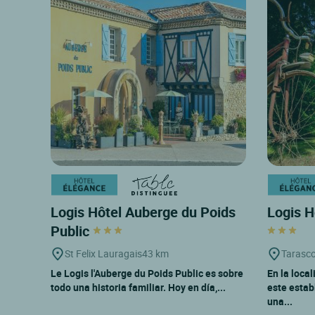
Logis Hôtel Auberge du Poids
Logis H
Public
St Felix Lauragais
43 km
Tarasco
Le Logis l'Auberge du Poids Public es sobre
En la loca
todo una historia familiar. Hoy en día,...
este estab
una...