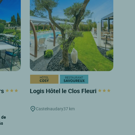
rs
Logis Hôtel le Clos Fleuri
Castelnaudary
37 km
l de
ás