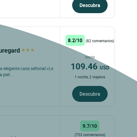
Descubra
8.2/10
(82 comentarios)
auregard
desde
109.46
USD
ta elegante casa señorial «Le
piel...
1 noche, 2 viajeros
Descubra
9.7/10
(753 comentarios)