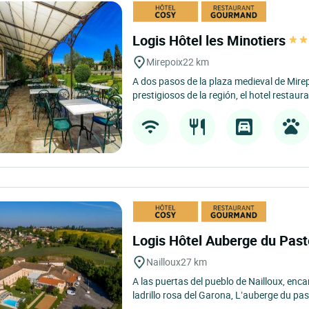
Logis Hôtel les Minotiers
Mirepoix
22 km
A dos pasos de la plaza medieval de Mirep
prestigiosos de la región, el hotel restaura
Logis Hôtel Auberge du Pas
Nailloux
27 km
A las puertas del pueblo de Nailloux, en
ladrillo rosa del Garona, L’auberge du paste