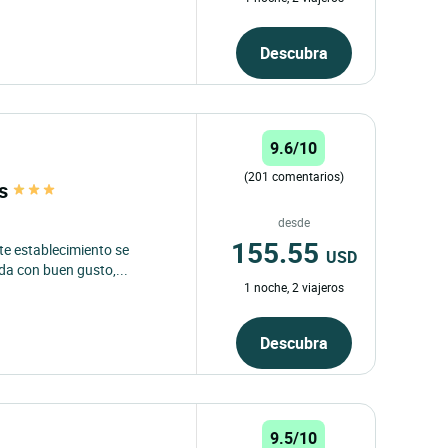
Descubra
9.6/10
(201 comentarios)
ès
desde
155.55
ste establecimiento se
USD
da con buen gusto,...
1 noche, 2 viajeros
Descubra
9.5/10