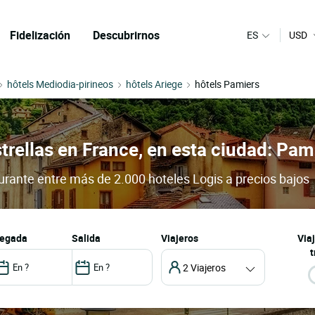
Fidelización
Descubrirnos
ES
USD
hôtels Mediodia-pirineos
hôtels Ariege
hôtels Pamiers
trellas en France, en esta ciudad: Pam
aurante entre más de 2.000 hoteles Logis a precios bajos
llegada
salida
Viajeros
Via
t
2 Viajeros