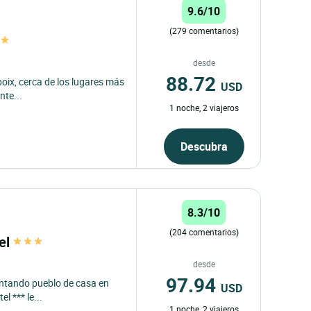
9.6/10
(279 comentarios)
desde
88.72
oix, cerca de los lugares más
USD
nte...
1 noche, 2 viajeros
Descubra
8.3/10
(204 comentarios)
tel
desde
97.94
cantando pueblo de casa en
USD
l *** le...
1 noche, 2 viajeros