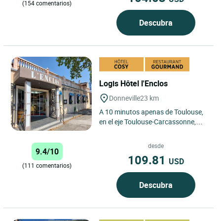
(154 comentarios)
Descubra
Logis Hôtel l'Enclos
Donneville
23 km
A 10 minutos apenas de Toulouse,
en el eje Toulouse-Carcassonne,
venga a descansar en un entorno
lleno de verdor, tranquilo...
desde
9.4/10
109.81
USD
(111 comentarios)
Descubra