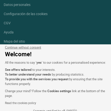
Datos personales
Configuración de las cookies
CGV
Ayuda
Mapa del sitio
Continue without consent
Créditos
Welcome!
fotografías
All the reasons to say ‘
yes
’ to our cookies for a personalised experience:
Síguenos
See offers tailored
to your interests.
Facebook
Instagram
To better understand your needs
by producing statistics.
To provide you with the services you request
by ensuring that the site
functions properly.
Linkedin
Change your mind? Follow the
Cookies settings
link at the bottom of the
page.
Read the cookies policy
Consents certified by