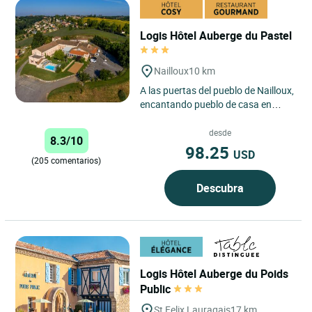
Logis Hôtel Auberge du Pastel
Nailloux
10 km
A las puertas del pueblo de Nailloux,
encantando pueblo de casa en
ladrillo rosa del Garona, L’auberge
du pastel *** le...
desde
8.3/10
98.25
USD
(205 comentarios)
Descubra
Logis Hôtel Auberge du Poids
Public
St Felix Lauragais
17 km