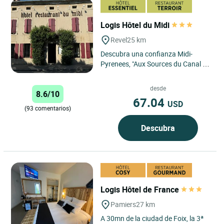
Logis Hôtel du Midi
Revel
25 km
Descubra una confianza Midi-
Pyrenees, "Aux Sources du Canal du
Midi" Patrimonio Mundial de la
UNESCO pocos de kilómetros...
desde
8.6/10
67.04
USD
(93 comentarios)
Descubra
Logis Hôtel de France
Pamiers
27 km
A 30mn de la ciudad de Foix, la 3ª