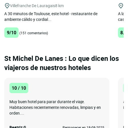
Villefranche De Lauragais
8 km
Na
A 30 minutos de Toulouse, este hotel - restaurante de
A las
ambiente cálido y cordial...
casa e
9/10
8.3
(151 comentarios)
St Michel De Lanes : Lo que dicen los
viajeros de nuestros hoteles
10 / 10
1
Muy buen hotel para parar durante el viaje.
a 
Habitaciones recientemente renovadas, limpias y en
in
orden....
Beatriz G.
Ma
Permanecer en 18-08-2025