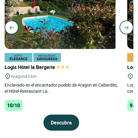
Logis Hôtel la Bergerie
Logi
Aragon
43 km
Le
Enclavado en el encantador pueblo de Aragon en Cabardès,
Logis
el Hôtel-Restaurant La...
coraz
10/10
9.9
Descubra