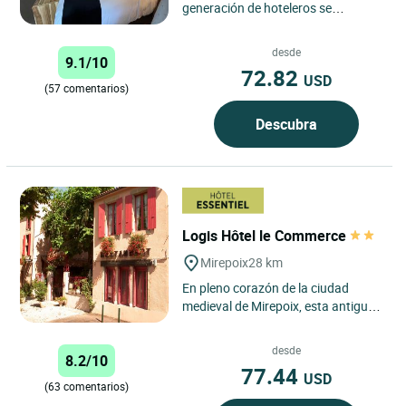
generación de hoteleros se
complace en acogerle en un hotel
con encanto totalmente
desde
9.1/10
renovado...
72.82
USD
(57 comentarios)
Descubra
Logis Hôtel le Commerce
Mirepoix
28 km
En pleno corazón de la ciudad
medieval de Mirepoix, esta antigua
casa de postas ha estado
regentada por la misma familia...
desde
8.2/10
77.44
USD
(63 comentarios)