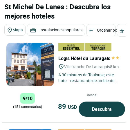
St Michel De Lanes : Descubra los
mejores hoteles
Mapa
Instalaciones populares
Ordenar por
E
Logis Hôtel du Lauragais
Villefranche De Lauragais
8 km
A 30 minutos de Toulouse, este
hotel - restaurante de ambiente
cálido y cordial le propone
habitaciones con todo el confort...
desde
9/10
89
USD
(151 comentarios)
Descubra