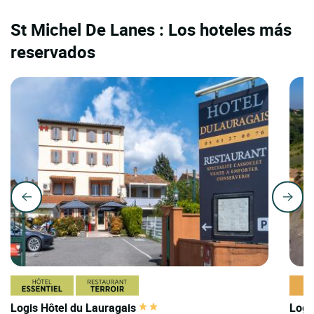
St Michel De Lanes : Los hoteles más
reservados
Logis Hôtel du Lauragais
Logi