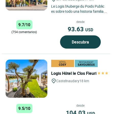
Le Logis l'Auberge du Poids Public
es sobre todo una historia familiar.
Hoy en día, es el equipo de Céline
Taffarello,...
desde
9.7/10
93.63
USD
(754 comentarios)
Descubra
Logis Hôtel le Clos Fleuri
Castelnaudary
18 km
desde
9.5/10
104.03
USD