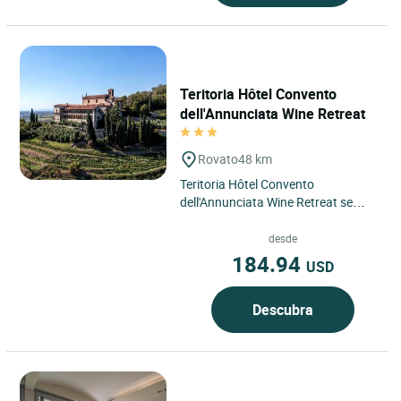
Teritoria Hôtel Convento
dell'Annunciata Wine Retreat
Rovato
48 km
Teritoria Hôtel Convento
dell'Annunciata Wine Retreat se
encuentra en Rovato, Italia, en el
corazón de Lombardía, dentro...
desde
184.94
USD
Descubra