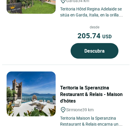
Garda
34 km
Teritoria Hôtel Regina Adelaide se
sitúa en Garda, Italia, en la orilla
oriental del lago de Garda, dentro
de un entorno...
desde
205.74
USD
Descubra
Teritoria la Speranzina
Restaurant & Relais - Maison
d'hôtes
Sirmione
39 km
Teritoria Maison la Speranzina
Restaurant & Relais encarna un
refugio singular en el corazón de