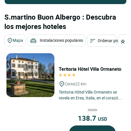
S.martino Buon Albergo : Descubra
los mejores hoteles
Mapa
Instalaciones populares
Ordenar por
E
Teritoria Hôtel Villa Ormaneto
Cerea
22 km
Teritoria Hôtel Villa Ormaneto se
revela en Erea, Italia, en el corazón
de la campiña veneciana, dentro de
un paisaje...
desde
138.7
USD