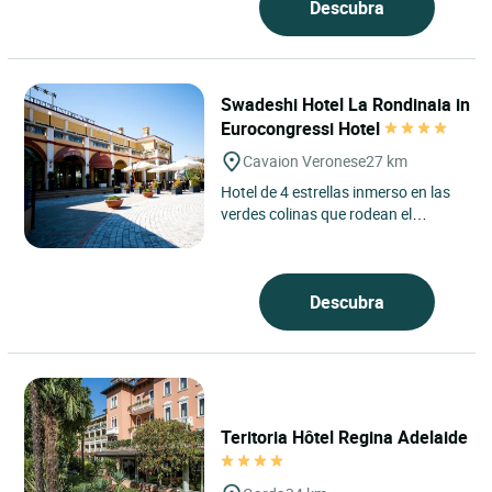
Descubra
Swadeshi Hotel La Rondinaia in
Eurocongressi Hotel
Cavaion Veronese
27 km
Hotel de 4 estrellas inmerso en las
verdes colinas que rodean el
Cavaion Veronese, cerca del Lago
de Garda, el Hotel La Rondinaia...
Descubra
Teritoria Hôtel Regina Adelaide