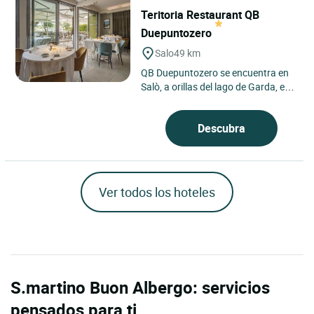
Teritoria Restaurant QB
Duepuntozero
Salo
49 km
QB Duepuntozero se encuentra en
Salò, a orillas del lago de Garda, en
Lombardía, cerca de Brescia y no
lejos de Verona,...
Descubra
Ver todos los hoteles
S.martino Buon Albergo: servicios
pensados para ti