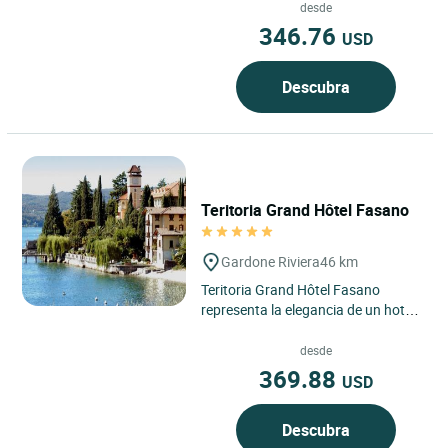
Sirmione, Italia, a orillas...
desde
346.76
USD
Descubra
Teritoria Grand Hôtel Fasano
Gardone Riviera
46 km
Teritoria Grand Hôtel Fasano
representa la elegancia de un hotel
en GARDONE RIVIERA, situado a
orillas del lago de Garda...
desde
369.88
USD
Descubra