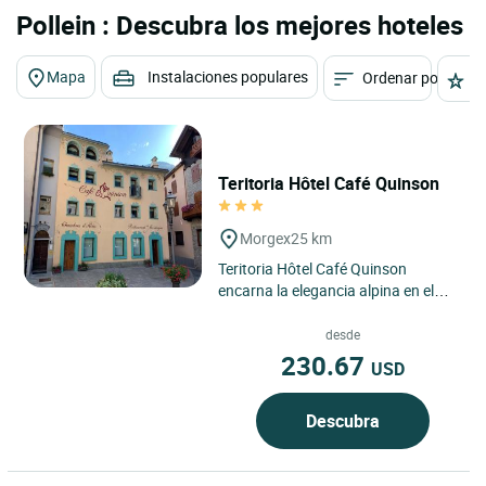
Pollein : Descubra los mejores hoteles
Mapa
Instalaciones populares
Ordenar por
E
Teritoria Hôtel Café Quinson
Morgex
25 km
Teritoria Hôtel Café Quinson
encarna la elegancia alpina en el
corazón de Morgex, en el Valle de
Aosta en Italia, un territorio...
desde
230.67
USD
Descubra