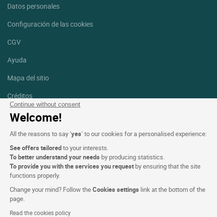
Datos personales
Configuración de las cookies
CGV
Ayuda
Mapa del sitio
Créditos
fotografías
Continue without consent
Welcome!
Síguenos
All the reasons to say ‘
yes
’ to our cookies for a personalised experience:
Facebook
Instagram
See offers tailored
to your interests.
To better understand your needs
by producing statistics.
Linkedin
To provide you with the services you request
by ensuring that the site
functions properly.
Change your mind? Follow the
Cookies settings
link at the bottom of the
page.
Read the cookies policy