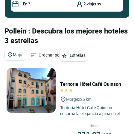
Pollein : Descubra los mejores hoteles
3 estrellas
Mapa
Ordenar por
Estrellas
Teritoria Hôtel Café Quinson
Morgex
25 km
Teritoria Hôtel Café Quinson
encarna la elegancia alpina en el
corazón de Morgex, en el Valle de
Aosta en Italia, un territorio...
desde