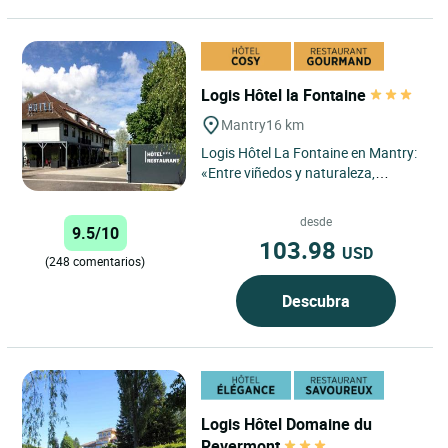
Logis Hôtel la Fontaine
Mantry
16 km
Logis Hôtel La Fontaine en Mantry:
«Entre viñedos y naturaleza,
descubra un hotel auténtico donde
el confort moderno...
desde
9.5/10
103.98
USD
(248 comentarios)
Descubra
Logis Hôtel Domaine du
Revermont