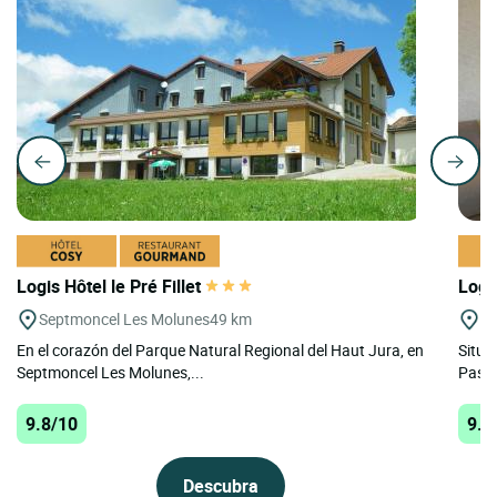
Logis Hôtel le Pré Fillet
Logi
Septmoncel Les Molunes
49 km
Ar
En el corazón del Parque Natural Regional del Haut Jura, en
Situa
Septmoncel Les Molunes,...
Paste
9.8/10
9.8
Descubra