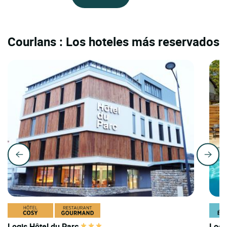
Courlans : Los hoteles más reservados
Logis Hôtel du Parc
Logi