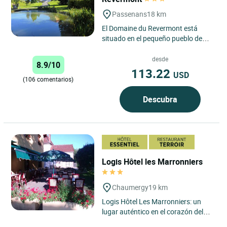
Passenans
18 km
El Domaine du Revermont está
situado en el pequeño pueblo de
Passenans, entre viñedos y pastos.
Esta casa de ensueño,...
desde
8.9/10
113.22
USD
(106 comentarios)
Descubra
Logis Hôtel les Marronniers
Chaumergy
19 km
Logis Hôtel Les Marronniers: un
lugar auténtico en el corazón del
Jura, ideal para combinar