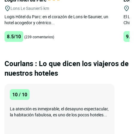
Lons Le Saunier
5 km
Ch
Logis Hôtel du Parc: en el corazón de Lons-le-Saunier, un
El Lo
hotel acogedor y céntrico...
Chille
8.5/10
9.3
(239 comentarios)
Courlans : Lo que dicen los viajeros de
nuestros hoteles
10 / 10
La atención es inmejorable, el desayuno espectacular,
la habitación fabulosa, es uno de los pocos hoteles...