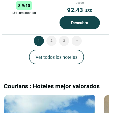
naturaleza, sencillez y cordialidad.
desde
8.9/10
...
92.43
USD
(34 comentarios)
Descubra
1
2
3
Ver todos los hoteles
Courlans : Hoteles mejor valorados