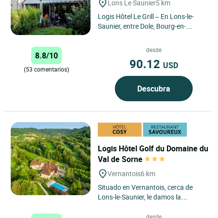
Lons Le Saunier
5 km
Logis Hôtel Le Grill – En Lons-le-
Saunier, entre Dole, Bourg-en-
Bresse y los lagos del Jura Situado
en el corazón...
desde
8.8/10
90.12
USD
(53 comentarios)
Descubra
Logis Hôtel Golf du Domaine du
Val de Sorne
Vernantois
6 km
Situado en Vernantois, cerca de
Lons-le-Saunier, le damos la
bienvenida en el corazón de un
entorno natural tranquilo, a...
desde