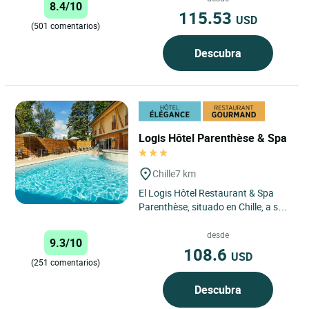
8.4/10
115.53
USD
(501 comentarios)
Descubra
Logis Hôtel Parenthèse & Spa
Chille
7 km
El Logis Hôtel Restaurant & Spa
Parenthèse, situado en Chille, a solo
5 minutos de Lons-le-Saunier, le da
la bienvenida...
desde
9.3/10
108.6
USD
(251 comentarios)
Descubra