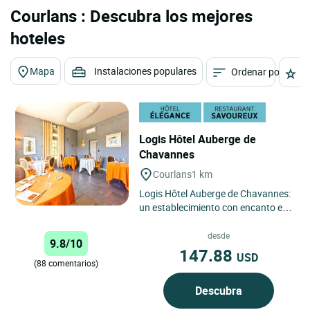
Courlans : Descubra los mejores
hoteles
Mapa
Instalaciones populares
Ordenar por
E
Logis Hôtel Auberge de
Chavannes
Courlans
1 km
Logis Hôtel Auberge de Chavannes:
un establecimiento con encanto en
el Jura que combina el confort
hotelero, la gastronomía...
desde
9.8/10
147.88
USD
(88 comentarios)
Descubra