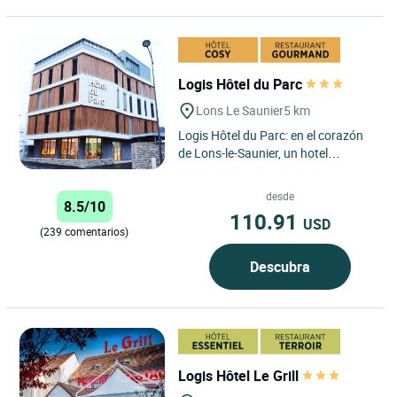
Logis Hôtel du Parc
Lons Le Saunier
5 km
Logis Hôtel du Parc: en el corazón
de Lons-le-Saunier, un hotel
acogedor y céntrico para combinar
descanso, trabajo y...
desde
8.5/10
110.91
USD
(239 comentarios)
Descubra
Logis Hôtel Le Grill