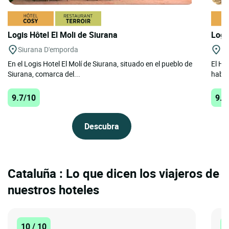
Logis Hôtel El Moli de Siurana
Logi
Siurana D'emporda
Ta
En el Logis Hotel El Molí de Siurana, situado en el pueblo de
El Ho
Siurana, comarca del...
habit
9.7/10
9.1
Descubra
Cataluña : Lo que dicen los viajeros de
nuestros hoteles
10 / 10
1