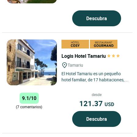
Descubra
Logis Hotel Tamariu
Tamariu
El Hotel Tamariu es un pequeño
hotel familiar, de 17 habitaciones,
situado frente al mar en la bonita
cala de Tamariu, de...
desde
9.1/10
121.37
USD
(7 comentarios)
Descubra