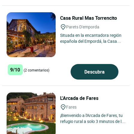
Casa Rural Mas Torrencito
Parets D'emporda
Situada en la encantadora región
española del Empordá, la Casa
Rural Mas Torrencito se encuentra
en el pintoresco pueblo...
9/10
(2 comentarios)
Descubra
L'Arcada de Fares
Fares
¡Bienvenido a l'Arcada de Fares, tu
refugio rural a solo 3 minutos de la
encantadora ciudad medieval de
Besalú! Nuestro...