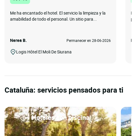
Me ha encantado el hotel. El servicio la limpieza y la
Lu
amabilidad de todo el personal. Un sitio para...
pa
Nerea B.
Ma
Permanecer en 28-06-2026
Logis Hôtel El Moli De Siurana
Cataluña: servicios pensados para ti
Hoteles con piscina