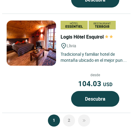
Logis Hôtel Esquirol
Llivia
Tradicional y familiar hotel de
montaña ubicado en el mejor punto
estratégico para los amantes del
esquí, ya que está...
desde
104.03
USD
Descubra
1
2