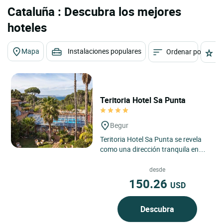
Cataluña : Descubra los mejores
hoteles
Mapa
Instalaciones populares
Ordenar por
E
Teritoria Hotel Sa Punta
Begur
Teritoria Hotel Sa Punta se revela
como una dirección tranquila en
Begur, en la Costa Brava, donde el
paisaje mediterráneo...
desde
150.26
USD
Descubra