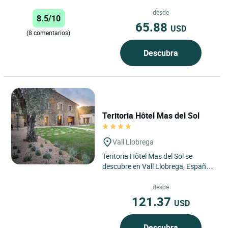
entre Francia y España, con más de
medio siglo de...
desde
8.5/10
65.88
USD
(8 comentarios)
Descubra
Teritoria Hôtel Mas del Sol
Vall Llobrega
Teritoria Hôtel Mas del Sol se
descubre en Vall Llobrega, España,
como una dirección confidencial
situada en el corazón...
desde
121.37
USD
Descubra