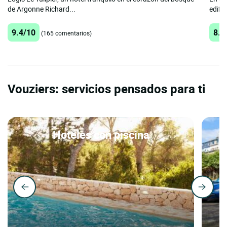
de Argonne Richard...
edific
9.4/10
8.6
(165 comentarios)
Vouziers: servicios pensados para ti
Hoteles con piscina