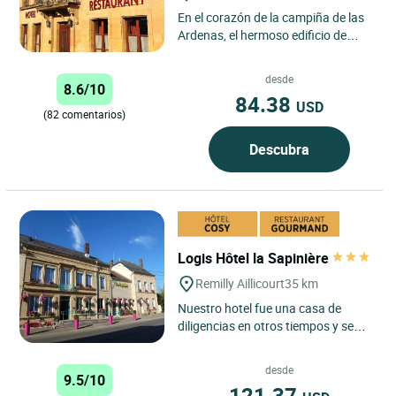
En el corazón de la campiña de las
Ardenas, el hermoso edificio de
piedra del Logis Hôtel le Val de
Vence destaca con...
desde
8.6/10
84.38
USD
(82 comentarios)
Descubra
Logis Hôtel la Sapinière
Remilly Aillicourt
35 km
Nuestro hotel fue una casa de
diligencias en otros tiempos y se
encuentra en el corazón de un
precioso pueblecito de la...
desde
9.5/10
121.37