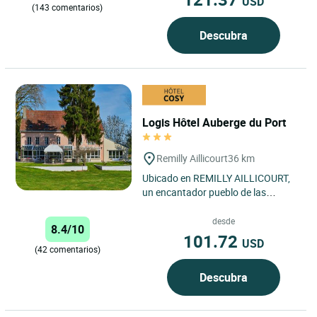
USD
(143 comentarios)
Descubra
Logis Hôtel Auberge du Port
Remilly Aillicourt
36 km
Ubicado en REMILLY AILLICOURT,
un encantador pueblo de las
Ardenas francesas, el Auberge du
Port goza de una ubicación ideal...
desde
8.4/10
101.72
USD
(42 comentarios)
Descubra