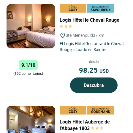
Logis Hôtel le Cheval Rouge
Ste Menehould
37 km
El Logis Hôtel Restaurant le Cheval
Rouge, situado en Sainte-
Ménehould, en el corazón de la
región de Champaña-Ardenas,...
desde
9.1/10
98.25
USD
(192 comentarios)
Descubra
Logis Hôtel Auberge de
l'Abbaye 1803