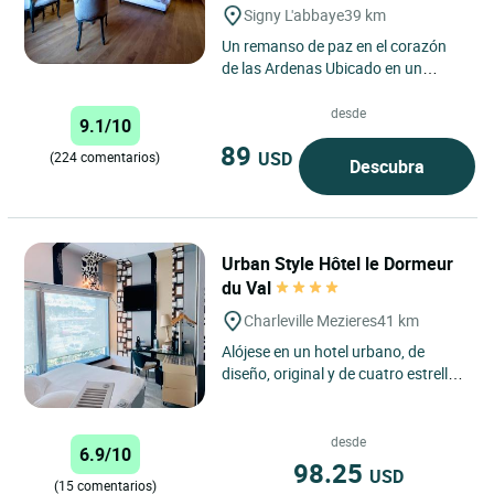
Signy L'abbaye
39 km
Un remanso de paz en el corazón
de las Ardenas Ubicado en un
entorno verde y tranquilo, el
albergue se encuentra en Signy...
desde
9.1/10
89
USD
(224 comentarios)
Descubra
Urban Style Hôtel le Dormeur
du Val
Charleville Mezieres
41 km
Alójese en un hotel urbano, de
diseño, original y de cuatro estrellas
en Charleville-Mézières, bajo la
marca Urban Style...
desde
6.9/10
98.25
USD
(15 comentarios)