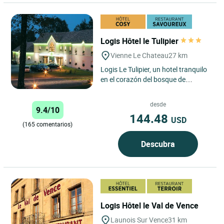
Logis Hôtel le Tulipier
Vienne Le Chateau
27 km
Logis Le Tulipier, un hotel tranquilo
en el corazón del bosque de
Argonne Richard Dogna y su equipo
le dan la bienvenida...
desde
9.4/10
144.48
USD
(165 comentarios)
Descubra
Logis Hôtel le Val de Vence
Launois Sur Vence
31 km