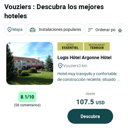
Vouziers : Descubra los mejores
hoteles
Mapa
Instalaciones populares
Ordenar por
E
Logis Hôtel Argonne Hôtel
Vouziers
3 km
Hotel muy tranquilo y confortable
de construcción reciente, situado a
la entrada del pueblo.
desde
8.1/10
107.5
USD
(58 comentarios)
Descubra