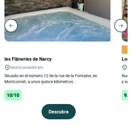
les Flâneries de Narcy
Logi
Montcornet
49 km
Re
Situado en el número 12 de la rue de la Fontaine, en
Nuest
Montcornet, a unos quince kilómetros...
y se 
10/10
9.5
Descubra