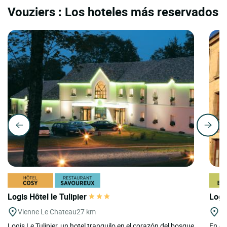
Vouziers : Los hoteles más reservados
Logis Hôtel le Tulipier
Logi
Vienne Le Chateau
27 km
La
Logis Le Tulipier, un hotel tranquilo en el corazón del bosque
En el