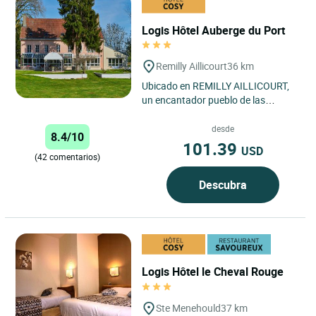
Logis Hôtel Auberge du Port
Remilly Aillicourt
36 km
Ubicado en REMILLY AILLICOURT,
un encantador pueblo de las
Ardenas francesas, el Auberge du
Port goza de una ubicación ideal...
desde
8.4/10
101.39
USD
(42 comentarios)
Descubra
Logis Hôtel le Cheval Rouge
Ste Menehould
37 km