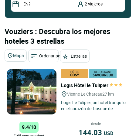
Vouziers : Descubra los mejores
hoteles 3 estrellas
Mapa
Ordenar por
Estrellas
Logis Hôtel le Tulipier
Vienne Le Chateau
27 km
Logis Le Tulipier, un hotel tranquilo
en el corazón del bosque de
Argonne Richard Dogna y su equipo
le dan la bienvenida...
desde
9.4/10
144.03
USD
(165 comentarios)