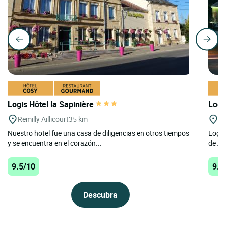
Logis Hôtel la Sapinière
Logis
Remilly Aillicourt
35 km
Vi
Nuestro hotel fue una casa de diligencias en otros tiempos
Logis
y se encuentra en el corazón...
de Ar
9.5/10
9.4
Descubra