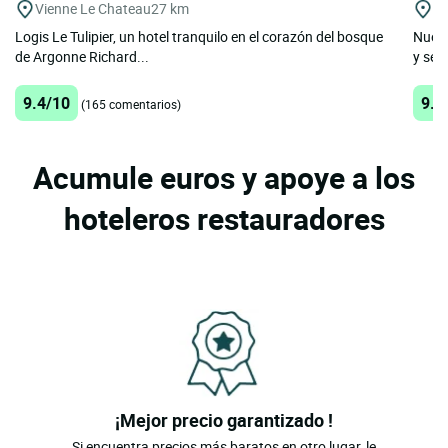
Vienne Le Chateau
27 km
Re
Logis Le Tulipier, un hotel tranquilo en el corazón del bosque
Nuest
de Argonne Richard...
y se 
9.4/10
9.5
(165 comentarios)
Acumule euros y apoye a los
hoteleros restauradores
¡Mejor precio garantizado !
Si encuentra precios más baratos en otro lugar, le