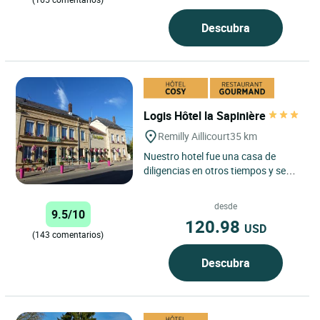
Descubra
Logis Hôtel la Sapinière
Remilly Aillicourt
35 km
Nuestro hotel fue una casa de
diligencias en otros tiempos y se
encuentra en el corazón de un
precioso pueblecito de la...
desde
9.5/10
120.98
USD
(143 comentarios)
Descubra