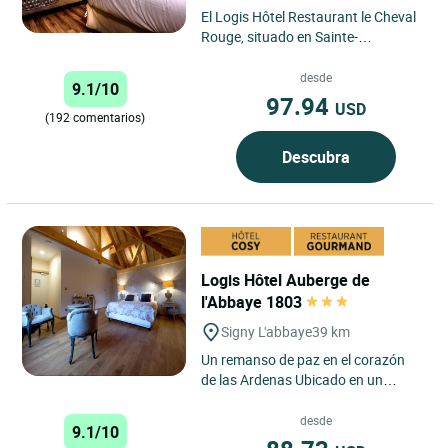
El Logis Hôtel Restaurant le Cheval
Rouge, situado en Sainte-
Ménehould, en el corazón de la
región de Champaña-Ardenas,...
desde
9.1/10
97.94
USD
(192 comentarios)
Descubra
Logis Hôtel Auberge de
l'Abbaye 1803
Signy L'abbaye
39 km
Un remanso de paz en el corazón
de las Ardenas Ubicado en un
entorno verde y tranquilo, el
albergue se encuentra en Signy...
desde
9.1/10