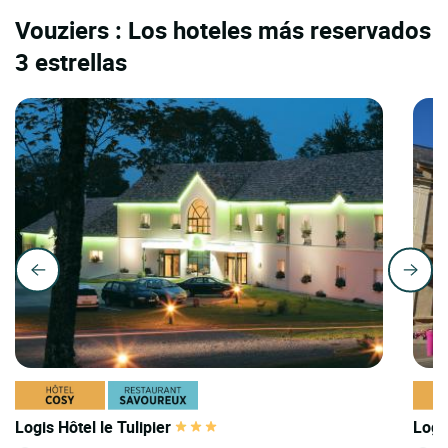
Vouziers : Los hoteles más reservados
3 estrellas
Logis Hôtel le Tulipier
Logi