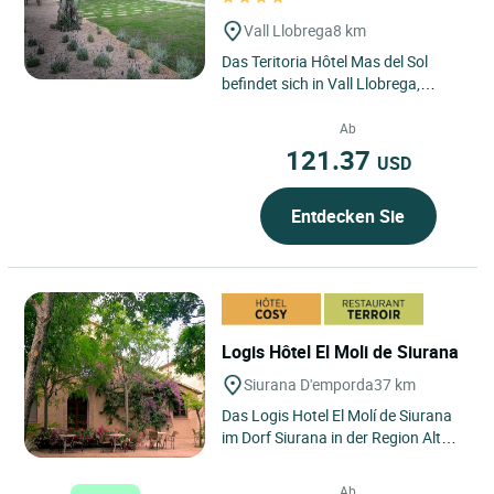
Vall Llobrega
8 km
Das Teritoria Hôtel Mas del Sol
befindet sich in Vall Llobrega,
Spanien, als diskrete Adresse im
Herzen der Costa Brava,...
Ab
121.37
USD
Entdecken Sie
Logis Hôtel El Moli de Siurana
Siurana D'emporda
37 km
Das Logis Hotel El Molí de Siurana
im Dorf Siurana in der Region Alt
Emporda und 7 km von der Stadt
Figueres entfernt ist...
Ab