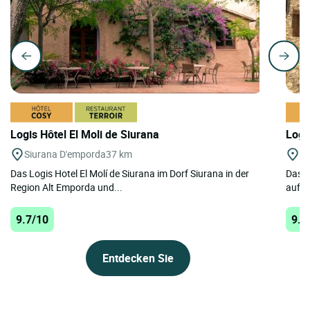
Logis Hôtel El Moli de Siurana
Logi
Siurana D'emporda
37 km
Ta
Das Logis Hotel El Molí de Siurana im Dorf Siurana in der
Das H
Region Alt Emporda und...
aufs 
9.7/10
9.1
Entdecken Sie