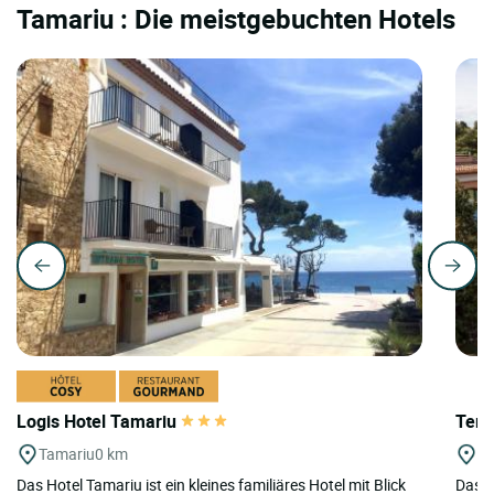
Tamariu : Die meistgebuchten Hotels
Logis Hotel Tamariu
Teri
Tamariu
0 km
Be
Das Hotel Tamariu ist ein kleines familiäres Hotel mit Blick
Das T