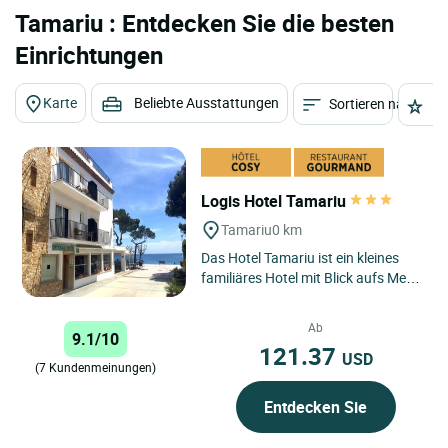
Tamariu : Entdecken Sie die besten
Einrichtungen
Karte
Beliebte Ausstattungen
Sortieren nach
St
Logis Hotel Tamariu
Tamariu
0 km
Das Hotel Tamariu ist ein kleines
familiäres Hotel mit Blick aufs Meer
in der hübschen und
namensgleichen Bucht. Letztere...
Ab
9.1/10
121.37
USD
(7 Kundenmeinungen)
Entdecken Sie