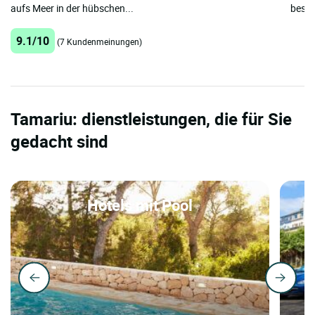
aufs Meer in der hübschen...
beson
9.1/10
(7 Kundenmeinungen)
Tamariu: dienstleistungen, die für Sie
gedacht sind
Hotels mit Pool