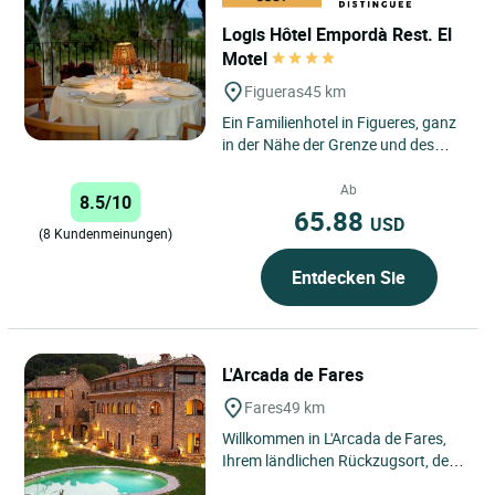
Logis Hôtel Empordà Rest. El
Motel
Figueras
45 km
Ein Familienhotel in Figueres, ganz
in der Nähe der Grenze und des
Knotenpunkts zwischen Frankreich
und Spanien, mit einer...
Ab
8.5/10
65.88
USD
(8 Kundenmeinungen)
Entdecken Sie
L'Arcada de Fares
Fares
49 km
Willkommen in L'Arcada de Fares,
Ihrem ländlichen Rückzugsort, der
nur 3 Minuten von der charmanten