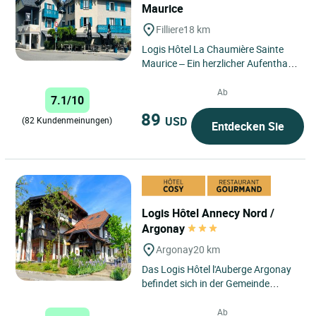
Maurice
Filliere
18 km
Logis Hôtel La Chaumière Sainte
Maurice – Ein herzlicher Aufenthalt
im Herzen der Berge, zwischen
authentischem Charme,...
Ab
7.1/10
89
USD
(82 Kundenmeinungen)
Entdecken Sie
Logis Hôtel Annecy Nord /
Argonay
Argonay
20 km
Das Logis Hôtel l'Auberge Argonay
befindet sich in der Gemeinde
Argonay und bietet seinen
Besuchern ein einzigartiges
Ab