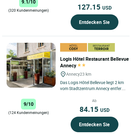
9.1/10
Aufenthaltserlebnis,...
127.15
USD
(320 Kundenmeinungen)
Entdecken Sie
Logis Hôtel Restaurant Bellevue
Annecy
Annecy
23 km
Das Logis Hôtel Bellevue liegt 2 km
vom Stadtzentrum Annecy entfernt
(zu Fuß oder mit dem Bus
(kostenlos im Juli und August)...
Ab
9/10
84.15
USD
(124 Kundenmeinungen)
Entdecken Sie