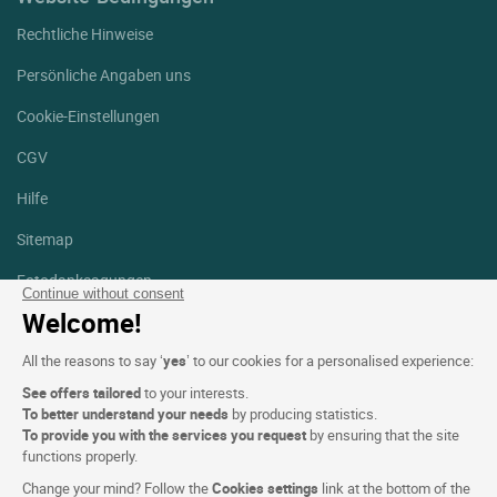
Rechtliche Hinweise
Persönliche Angaben uns
Cookie-Einstellungen
CGV
Hilfe
Sitemap
Fotodanksagungen
Continue without consent
Welcome!
Folgen Sie uns
Facebook
Instagram
All the reasons to say ‘
yes
’ to our cookies for a personalised experience:
See offers tailored
to your interests.
Linkedin
To better understand your needs
by producing statistics.
To provide you with the services you request
by ensuring that the site
functions properly.
Change your mind? Follow the
Cookies settings
link at the bottom of the