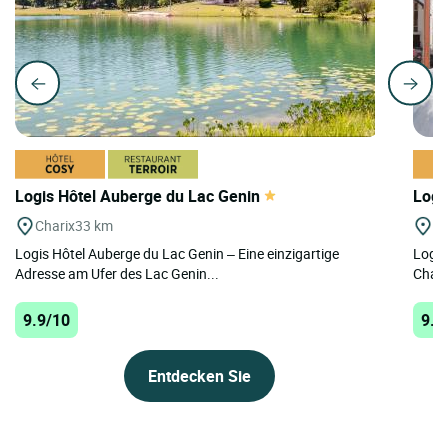
Logis Hôtel Auberge du Lac Genin
Logi
Charix
33 km
Le
Logis Hôtel Auberge du Lac Genin – Eine einzigartige
Logis
Adresse am Ufer des Lac Genin...
Charm
9.9/10
9.9
Entdecken Sie