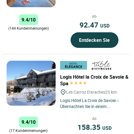
Cit'Hôtel du Nord in Annecy...
Ab
9.4/10
92.47
USD
(144 Kundenmeinungen)
Entdecken Sie
Logis Hôtel la Croix de Savoie &
Spa
Les Carroz D'araches
25 km
Logis Hôtel La Croix de Savoie –
Übernachten Sie in einem
bioklimatischen Hotel im Herzen der
Alpen, wo nachhaltiger...
Ab
9.4/10
158.35
USD
(17 Kundenmeinungen)