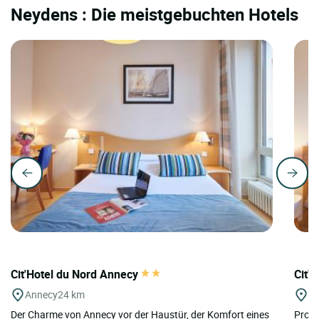
Neydens : Die meistgebuchten Hotels
Cit'Hotel du Nord Annecy
Cit'H
Annecy
24 km
Cl
Der Charme von Annecy vor der Haustür, der Komfort eines
Proche