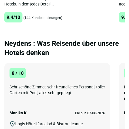
Hotels, in dem jedes Detail...
accuei
9.4/10
9.4
(144 Kundenmeinungen)
Neydens : Was Reisende über unsere
Hotels denken
8 / 10
8
Sehr schöne Zimmer, sehr freundliches Personal, toller
Be
Garten mit Pool, alles sehr gepflegt
un
no
Monika K.
Me
Bleib in 07-06-2026
Logis Hôtel L'arcalod & Bistrot Jeanne