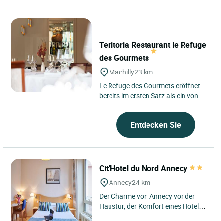
Teritoria Restaurant le Refuge
des Gourmets
Machilly
23 km
Le Refuge des Gourmets eröffnet
bereits im ersten Satz als ein von
Leben erfülltes Haus der Küche,
gelegen in Machilly...
Entdecken Sie
Cit'Hotel du Nord Annecy
Annecy
24 km
Der Charme von Annecy vor der
Haustür, der Komfort eines Hotels,
in dem jedes Detail zählt. Das