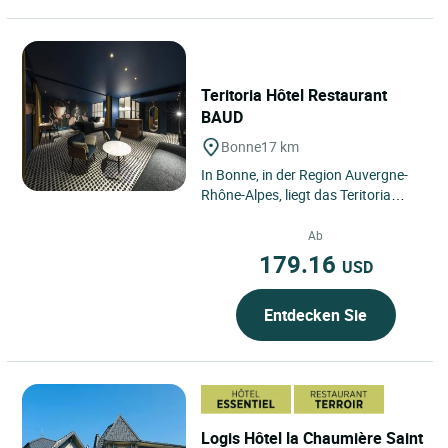
Teritoria Hôtel Restaurant
BAUD
Bonne
17 km
In Bonne, in der Region Auvergne-
Rhône-Alpes, liegt das Teritoria
Hôtel-Restaurant Baud, ein Haus
mit Charakter und
Ab
überschaubarer...
179.16
USD
Entdecken Sie
Logis Hôtel la Chaumière Saint