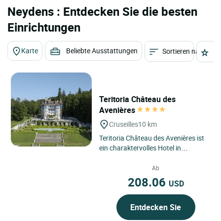
Neydens : Entdecken Sie die besten
Einrichtungen
Karte
Beliebte Ausstattungen
Sortieren nach
St
Teritoria Château des
Avenières
Cruseilles
10 km
Teritoria Château des Avenières ist
ein charaktervolles Hotel in
Cruseilles in der Region Auvergne-
Rhône-Alpes, eingebettet...
Ab
208.06
USD
Entdecken Sie