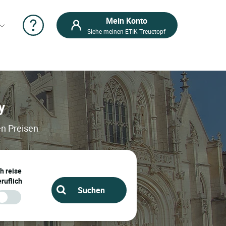
Mein Konto
Siehe meinen ETIK Treuetopf
y
en Preisen
ch reise
ruflich