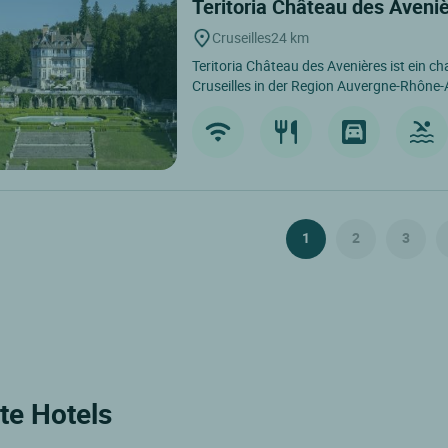
Teritoria Château des Aveni
Cruseilles
24 km
Teritoria Château des Avenières ist ein ch
Cruseilles in der Region Auvergne-Rhône-A
1
2
3
te Hotels