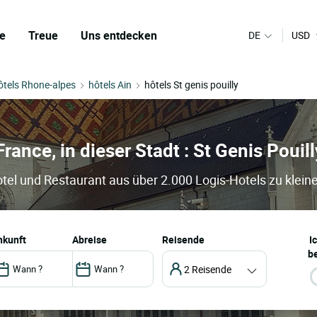
e
Treue
Uns entdecken
DE
USD
ôtels Rhone-alpes
hôtels Ain
hôtels St genis pouilly
France, in dieser Stadt : St Genis Pouill
Hotel und Restaurant aus über 2.000 Logis-Hotels zu klein
ankunft
abreise
Reisende
I
be
2 Reisende