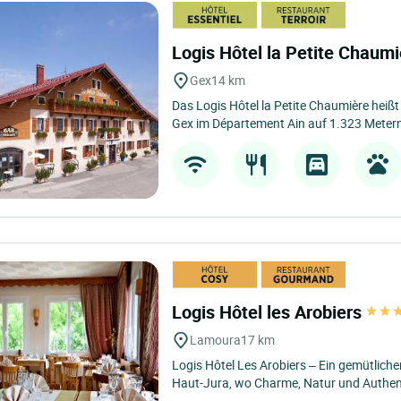
Logis Hôtel la Petite Chaum
Gex
14 km
Das Logis Hôtel la Petite Chaumière heißt 
Gex im Département Ain auf 1.323 Metern
Logis Hôtel les Arobiers
Lamoura
17 km
Logis Hôtel Les Arobiers – Ein gemütlich
Haut-Jura, wo Charme, Natur und Authenti