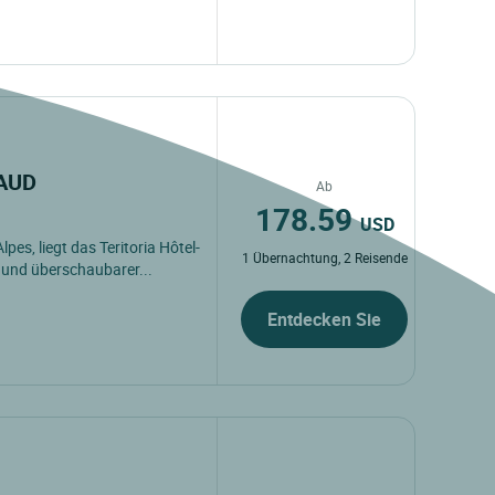
 BAUD
Ab
178.59
USD
es, liegt das Teritoria Hôtel-
1 Übernachtung, 2 Reisende
 und überschaubarer...
Entdecken Sie