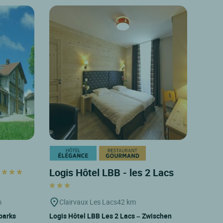
t
Logis Hôtel LBB - les 2 Lacs
m
Clairvaux Les Lacs
42 km
parks
Logis Hôtel LBB Les 2 Lacs – Zwischen