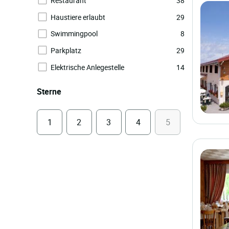
Restaurant
38
Haustiere erlaubt
29
Swimmingpool
8
Parkplatz
29
Elektrische Anlegestelle
14
Sterne
1
2
3
4
5