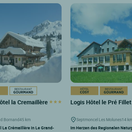
ôtel la Cremaillère
Logis Hôtel le Pré Fille
nd Bornand
45 km
Septmoncel Les Molunes
14 k
l La Crémaillère in Le Grand-
Im Herzen des Regionalen Natur